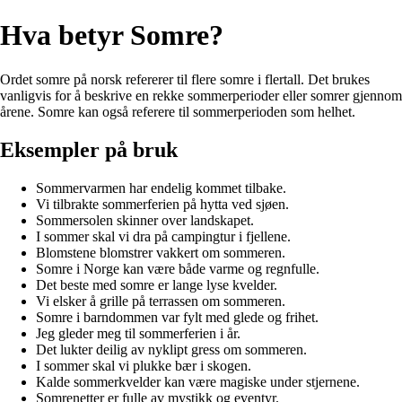
Hva betyr Somre?
Ordet somre på norsk refererer til flere somre i flertall. Det brukes
vanligvis for å beskrive en rekke sommerperioder eller somrer gjennom
årene. Somre kan også referere til sommerperioden som helhet.
Eksempler på bruk
Sommervarmen har endelig kommet tilbake.
Vi tilbrakte sommerferien på hytta ved sjøen.
Sommersolen skinner over landskapet.
I sommer skal vi dra på campingtur i fjellene.
Blomstene blomstrer vakkert om sommeren.
Somre i Norge kan være både varme og regnfulle.
Det beste med somre er lange lyse kvelder.
Vi elsker å grille på terrassen om sommeren.
Somre i barndommen var fylt med glede og frihet.
Jeg gleder meg til sommerferien i år.
Det lukter deilig av nyklipt gress om sommeren.
I sommer skal vi plukke bær i skogen.
Kalde sommerkvelder kan være magiske under stjernene.
Somrenetter er fulle av mystikk og eventyr.