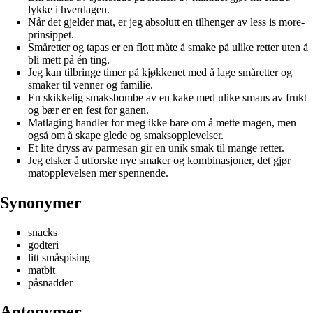
lykke i hverdagen.
Når det gjelder mat, er jeg absolutt en tilhenger av less is more-
prinsippet.
Småretter og tapas er en flott måte å smake på ulike retter uten å
bli mett på én ting.
Jeg kan tilbringe timer på kjøkkenet med å lage småretter og
smaker til venner og familie.
En skikkelig smaksbombe av en kake med ulike smaus av frukt
og bær er en fest for ganen.
Matlaging handler for meg ikke bare om å mette magen, men
også om å skape glede og smaksopplevelser.
Et lite dryss av parmesan gir en unik smak til mange retter.
Jeg elsker å utforske nye smaker og kombinasjoner, det gjør
matopplevelsen mer spennende.
Synonymer
snacks
godteri
litt småspising
matbit
påsnadder
Antonymer