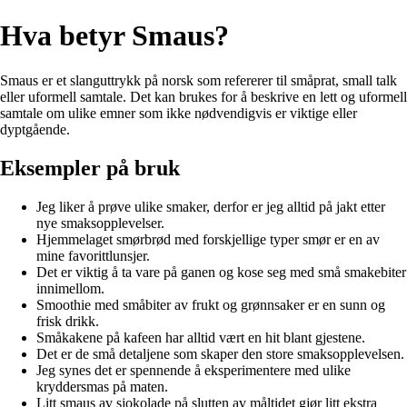
Hva betyr Smaus?
Smaus er et slanguttrykk på norsk som refererer til småprat, small talk
eller uformell samtale. Det kan brukes for å beskrive en lett og uformell
samtale om ulike emner som ikke nødvendigvis er viktige eller
dyptgående.
Eksempler på bruk
Jeg liker å prøve ulike smaker, derfor er jeg alltid på jakt etter
nye smaksopplevelser.
Hjemmelaget smørbrød med forskjellige typer smør er en av
mine favorittlunsjer.
Det er viktig å ta vare på ganen og kose seg med små smakebiter
innimellom.
Smoothie med småbiter av frukt og grønnsaker er en sunn og
frisk drikk.
Småkakene på kafeen har alltid vært en hit blant gjestene.
Det er de små detaljene som skaper den store smaksopplevelsen.
Jeg synes det er spennende å eksperimentere med ulike
kryddersmas på maten.
Litt smaus av sjokolade på slutten av måltidet gjør litt ekstra