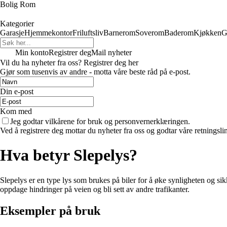
Bolig Rom
Kategorier
Garasje
Hjemmekontor
Friluftsliv
Barnerom
Soverom
Baderom
Kjøkken
G
Min konto
Registrer deg
Mail nyheter
Vil du ha nyheter fra oss? Registrer deg her
Gjør som tusenvis av andre - motta våre beste råd på e-post.
Din e-post
Kom med
Jeg godtar vilkårene for bruk og personvernerklæringen.
Ved å registrere deg mottar du nyheter fra oss og godtar våre retningsli
Hva betyr Slepelys?
Slepelys er en type lys som brukes på biler for å øke synligheten og sikk
oppdage hindringer på veien og bli sett av andre trafikanter.
Eksempler på bruk