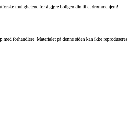
utforske mulighetene for å gjøre boligen din til et drømmehjem!
skap med forhandlere. Materialet på denne siden kan ikke reproduseres,