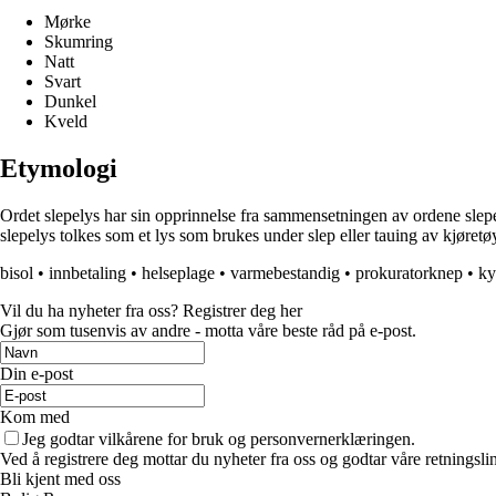
Mørke
Skumring
Natt
Svart
Dunkel
Kveld
Etymologi
Ordet slepelys har sin opprinnelse fra sammensetningen av ordene slepe 
slepelys tolkes som et lys som brukes under slep eller tauing av kjøretøy 
bisol
•
innbetaling
•
helseplage
•
varmebestandig
•
prokuratorknep
•
ky
Vil du ha nyheter fra oss? Registrer deg her
Gjør som tusenvis av andre - motta våre beste råd på e-post.
Din e-post
Kom med
Jeg godtar vilkårene for bruk og personvernerklæringen.
Ved å registrere deg mottar du nyheter fra oss og godtar våre retningsli
Bli kjent med oss