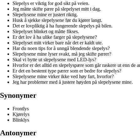
Slepelys er viktig for god sikt på veien.
Jeg måtte skifte pære på slepelyset mitt i dag.
Slepelysene mine er justert riktig.
Husk å sjekke slepelysene før du kjører langt.
Det er lovpliktig å ha fungerende slepelys på bilen.
Slepelyset blinket og måtte fikses.
Er det lov å ha ulike farger på slepelysene?
Slepelyset mitt virker bare når det er kaldt ute.
Har du noen tips for å unngå blendende slepelys?
Slepelysene mine lyser svakt, må jeg skifte pærer?
Skal vi bytte ut slepelysene med LED-lys?
Hvorfor er det alltid en slepelyspære som går raskere ut enn de 
Er det en bestemt type pærer som er bedre for slepelys?
Slepelysene mine virker ikke ved høy fart, hvorfor?
Jeg har problemer med å justere høyden på slepelysene mine.
Synonymer
Frontlys
Kjørelys
Blinklys
Antonymer