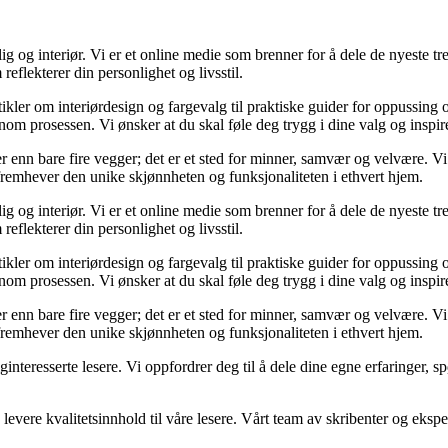
og interiør. Vi er et online medie som brenner for å dele de nyeste tren
reflekterer din personlighet og livsstil.
tikler om interiørdesign og fargevalg til praktiske guider for oppussing
m prosessen. Vi ønsker at du skal føle deg trygg i dine valg og inspirert 
 mer enn bare fire vegger; det er et sted for minner, samvær og velvære.
 fremhever den unike skjønnheten og funksjonaliteten i ethvert hjem.
og interiør. Vi er et online medie som brenner for å dele de nyeste tren
reflekterer din personlighet og livsstil.
tikler om interiørdesign og fargevalg til praktiske guider for oppussing
m prosessen. Vi ønsker at du skal føle deg trygg i dine valg og inspirert 
 mer enn bare fire vegger; det er et sted for minner, samvær og velvære.
 fremhever den unike skjønnheten og funksjonaliteten i ethvert hjem.
liginteresserte lesere. Vi oppfordrer deg til å dele dine egne erfaringe
levere kvalitetsinnhold til våre lesere. Vårt team av skribenter og ekspert