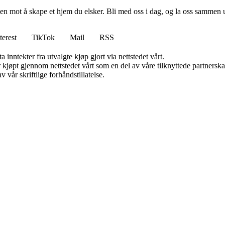
en mot å skape et hjem du elsker. Bli med oss i dag, og la oss sammen 
terest
TikTok
Mail
RSS
 inntekter fra utvalgte kjøp gjort via nettstedet vårt.
ter kjøpt gjennom nettstedet vårt som en del av våre tilknyttede partner
 vår skriftlige forhåndstillatelse.