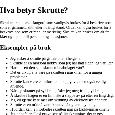
Hva betyr Skrutte?
Skrukte er et norsk slangord som vanligvis brukes for å beskrive noe
som er gammelt, slitt, eller i dårlig stand. Ordet kan også brukes for å
beskrive noe som er rar eller merkelig. Skrutte kan brukes om alt fra
klær og møbler til personer og situasjoner.
Eksempler på bruk
Jeg elsker å skrutte på gamle biler i helgene.
Skrukte er en morsom hobby som jeg har hatt siden jeg var liten.
Har du sett den søte skrutten i nabolaget vårt?
Det er viktig å ta vare på skrutten i maskinen for å unngå
problemer.
Skrutte kan være en utfordrende oppgave, men også veldig
givende.
Når jeg skratter på sykkelen, føler jeg meg fri og lykkelig.
Å skrutte i hagen er en fin måte å slappe av på etter en lang dag.
Jeg vil gjerne lære mer om skrutting av elektroniske enheter.
Skrutte er en måte å være kreativ på og lære nye ting.
Hvordan kan jeg forbedre skrutten min på kjøkkenmaskinen?
Jeg anbefaler alle å prøve seg på litt skruttning, det er gøy!