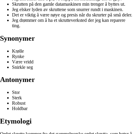
Skrutten på den gamle datamaskinen min trenger å byttes ut.
Jeg elsker lyden av skruttene som snurrer rundt i maskinen.
Det er viktig å være nøye og presis når du skrurter på små deler.
Jeg drømmer om å ha et skrutteverksted der jeg kan reparere
ting.
Synonymer
Krølle
Rynke
Være vridd
Snirkle seg
Antonymer
Stor
Sterk
Robust
Holdbar
Etymologi
Ordet skrutte kommer fra det gammelnorske ordet skrytta, som betyr å