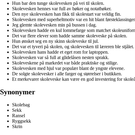
Hun bar den tunge skolevesken på vei til skolen.
Skolevesken hennes var full av bøker og notatbøker.
Den nye skolevesken han fikk til skolestart var veldig fin.
Skolevesken med superheltmotiv var en hit blant førsteklassinge
Jeg glemte skolevesken min på bussen i dag.
Skolevesken hadde en kul lommefarge som matchet skoleunifor
Det var flere elever som hadde samme skoleveske på skolen.
Hun ønsket seg en ny skinn skoleveske til jul.
Det var et tyveri på skolen, og skolevesken til læreren ble stjålet.
Skolevesken hans hadde et eget rom for laptoppen.
Skolevesken var så full at glidelåsen nesten sprakk.
Skoleveskene på markedet var både praktiske og stilige.
Skolevesken med hjul var populær blant de yngste elevene.
De solgte skolevesker i alle farger og størrelser i butikken.
Et merkevarer skoleveske kan være en god investering for skoleå
Synonymer
Skolebag
Sekk
Ransel
Ryggsekk
Skrin