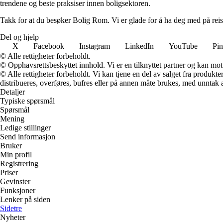
trendene og beste praksiser innen boligsektoren.
Takk for at du besøker Bolig Rom. Vi er glade for å ha deg med på reis
Del og hjelp
X
Facebook
Instagram
LinkedIn
YouTube
Pin
© Alle rettigheter forbeholdt.
© Opphavsrettsbeskyttet innhold. Vi er en tilknyttet partner og kan motta
© Alle rettigheter forbeholdt. Vi kan tjene en del av salget fra produk
distribueres, overføres, bufres eller på annen måte brukes, med unntak av
Detaljer
Typiske spørsmål
Spørsmål
Mening
Ledige stillinger
Send informasjon
Bruker
Min profil
Registrering
Priser
Gevinster
Funksjoner
Lenker på siden
Sidetre
Nyheter