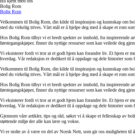
Bli kjent med oss
Bolig Rom
Bolig Rom
Velkommen til Bolig Rom, din kilde til inspirasjon og kunnskap om bolig 
sted du virkelig trives. Vårt mål er å hjelpe deg med å skape et rom som 
Hos Bolig Rom tilbyr vi et bredt spekter av innhold, fra inspirerende ar
førstegangskjøper, finner du nyttige ressurser som kan veilede deg gjenno
Vi eksisterer fordi vi tror at et godt hjem kan forandre liv. Et hjem er
hverdag. Vår redaksjon er dedikert til å oppdage og dele historier som
Velkommen til Bolig Rom, din kilde til inspirasjon og kunnskap om bolig 
sted du virkelig trives. Vårt mål er å hjelpe deg med å skape et rom som 
Hos Bolig Rom tilbyr vi et bredt spekter av innhold, fra inspirerende ar
førstegangskjøper, finner du nyttige ressurser som kan veilede deg gjenno
Vi eksisterer fordi vi tror at et godt hjem kan forandre liv. Et hjem er
hverdag. Vår redaksjon er dedikert til å oppdage og dele historier som
Gjennom våre artikler, tips og råd, søker vi å skape et fellesskap av bo
støttende miljø der alle kan lære og vokse.
Vi er stolte av å være en del av Norsk Nett, som gir oss muligheten til å 