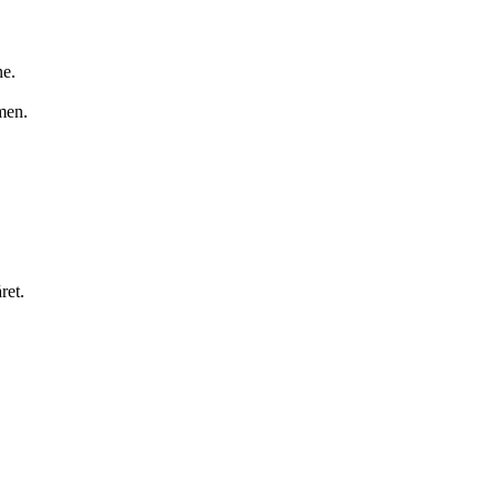
ne.
men.
ret.