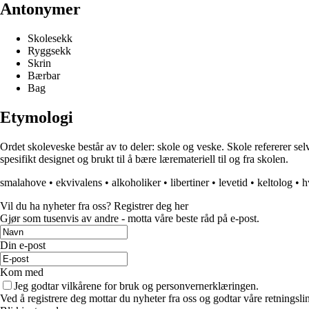
Antonymer
Skolesekk
Ryggsekk
Skrin
Bærbar
Bag
Etymologi
Ordet skoleveske består av to deler: skole og veske. Skole refererer selv
spesifikt designet og brukt til å bære læremateriell til og fra skolen.
smalahove
•
ekvivalens
•
alkoholiker
•
libertiner
•
levetid
•
keltolog
•
h
Vil du ha nyheter fra oss? Registrer deg her
Gjør som tusenvis av andre - motta våre beste råd på e-post.
Din e-post
Kom med
Jeg godtar vilkårene for bruk og personvernerklæringen.
Ved å registrere deg mottar du nyheter fra oss og godtar våre retningsli