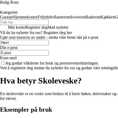
Bolig Rom
Kategorier
Garasje
Hjemmekontor
Friluftsliv
Barnerom
Soverom
Baderom
Kjøkken
G
Min konto
Registrer deg
Mail nyheter
Vil du ha nyheter fra oss? Registrer deg her
Gjør som tusenvis av andre - motta våre beste råd på e-post.
Din e-post
Kom med
Jeg godtar vilkårene for bruk og personvernerklæringen.
Ved å registrere deg mottar du nyheter fra oss og godtar våre retningsli
Hva betyr Skoleveske?
En skoleveske er en veske som brukes til å bære bøker, skrivesaker og a
for elever.
Eksempler på bruk