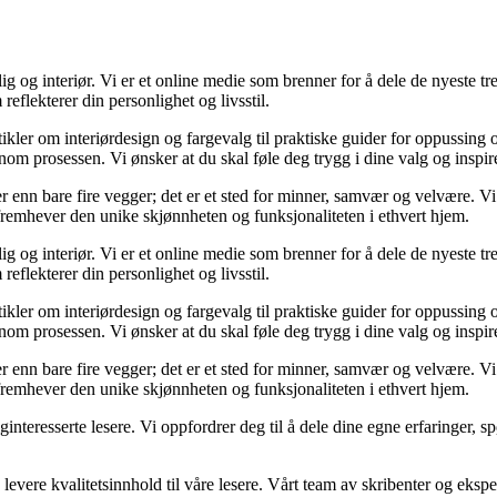
og interiør. Vi er et online medie som brenner for å dele de nyeste tren
reflekterer din personlighet og livsstil.
tikler om interiørdesign og fargevalg til praktiske guider for oppussing
m prosessen. Vi ønsker at du skal føle deg trygg i dine valg og inspirert 
 mer enn bare fire vegger; det er et sted for minner, samvær og velvære.
 fremhever den unike skjønnheten og funksjonaliteten i ethvert hjem.
og interiør. Vi er et online medie som brenner for å dele de nyeste tren
reflekterer din personlighet og livsstil.
tikler om interiørdesign og fargevalg til praktiske guider for oppussing
m prosessen. Vi ønsker at du skal føle deg trygg i dine valg og inspirert 
 mer enn bare fire vegger; det er et sted for minner, samvær og velvære.
 fremhever den unike skjønnheten og funksjonaliteten i ethvert hjem.
liginteresserte lesere. Vi oppfordrer deg til å dele dine egne erfaringe
levere kvalitetsinnhold til våre lesere. Vårt team av skribenter og ekspert