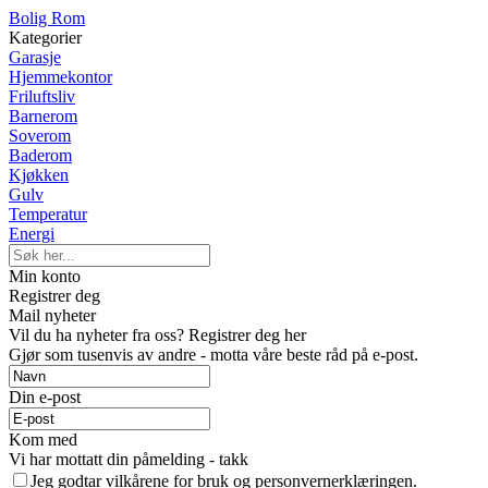
Bolig Rom
Kategorier
Garasje
Hjemmekontor
Friluftsliv
Barnerom
Soverom
Baderom
Kjøkken
Gulv
Temperatur
Energi
Min konto
Registrer deg
Mail nyheter
Vil du ha nyheter fra oss? Registrer deg her
Gjør som tusenvis av andre - motta våre beste råd på e-post.
Din e-post
Kom med
Vi har mottatt din påmelding - takk
Jeg godtar vilkårene for bruk og personvernerklæringen.