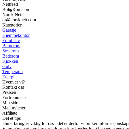
Nettfeed
BoligRom.com
Norsk Nett
pr@norsknett.com
Kategorier
Garasje
Hjemmekontor
Friluftsliv
Barnerom
Soverom
Baderom
Kjøkken
Gulv
Temperatur
Energi
Hvem er vi?
Kontakt oss
Pressen
Forfremmelse
Min side
Mail nyheter
Affiliate
Del et tips
Din erfaring er viktig for oss - det er derfor vi bruker informasjonskap
Vi og våre partnere bruker informasjonskapsler for å behandle person