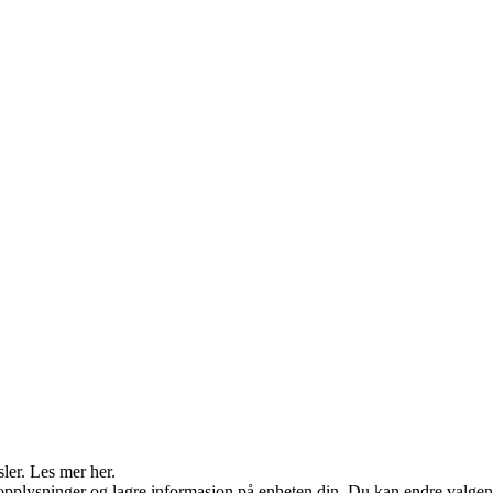
sler. Les mer her.
opplysninger og lagre informasjon på enheten din. Du kan endre valgene