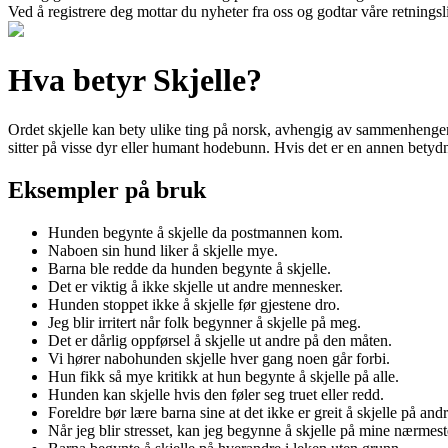
Ved å registrere deg mottar du nyheter fra oss og godtar våre retnings
Hva betyr Skjelle?
Ordet skjelle kan bety ulike ting på norsk, avhengig av sammenhengen de
sitter på visse dyr eller humant hodebunn. Hvis det er en annen betyd
Eksempler på bruk
Hunden begynte å skjelle da postmannen kom.
Naboen sin hund liker å skjelle mye.
Barna ble redde da hunden begynte å skjelle.
Det er viktig å ikke skjelle ut andre mennesker.
Hunden stoppet ikke å skjelle før gjestene dro.
Jeg blir irritert når folk begynner å skjelle på meg.
Det er dårlig oppførsel å skjelle ut andre på den måten.
Vi hører nabohunden skjelle hver gang noen går forbi.
Hun fikk så mye kritikk at hun begynte å skjelle på alle.
Hunden kan skjelle hvis den føler seg truet eller redd.
Foreldre bør lære barna sine at det ikke er greit å skjelle på andr
Når jeg blir stresset, kan jeg begynne å skjelle på mine nærmest