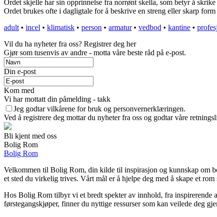
Ordet skjelle har sin opprinnelse fra norrønt skella, som betyr å skrike 
Ordet brukes ofte i dagligtale for å beskrive en streng eller skarp form fo
adult
•
incel
•
klimatisk
•
person
•
armatur
•
vedbod
•
kantine
•
profes
Vil du ha nyheter fra oss? Registrer deg her
Gjør som tusenvis av andre - motta våre beste råd på e-post.
Din e-post
Kom med
Vi har mottatt din påmelding - takk
Jeg godtar vilkårene for bruk og personvernerklæringen.
Ved å registrere deg mottar du nyheter fra oss og godtar våre retnings
Bli kjent med oss
Bolig Rom
Bolig Rom
Velkommen til Bolig Rom, din kilde til inspirasjon og kunnskap om boli
et sted du virkelig trives. Vårt mål er å hjelpe deg med å skape et rom 
Hos Bolig Rom tilbyr vi et bredt spekter av innhold, fra inspirerende 
førstegangskjøper, finner du nyttige ressurser som kan veilede deg gjenn