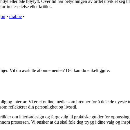
høyt eller tale høylytt. Over tid har betydningen av ordet utviklet seg til
r irettesettelse eller kritikk.
jon
•
drabbe
•
linjer. Vil du avslutte abonnementet? Det kan du enkelt gjøre.
g og interiør. Vi er et online medie som brenner for å dele de nyeste tr
som reflekterer din personlighet og livsstil.
artikler om interiørdesign og fargevalg til praktiske guider for oppussin
om prosessen. Vi ønsker at du skal føle deg trygg i dine valg og inspirert