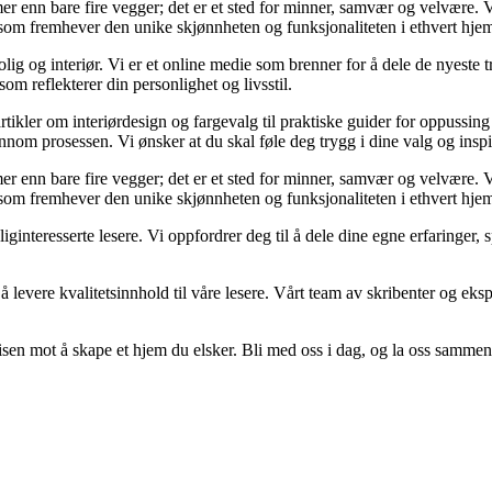
er mer enn bare fire vegger; det er et sted for minner, samvær og velvære
r som fremhever den unike skjønnheten og funksjonaliteten i ethvert hje
g og interiør. Vi er et online medie som brenner for å dele de nyeste tr
som reflekterer din personlighet og livsstil.
artikler om interiørdesign og fargevalg til praktiske guider for oppussin
om prosessen. Vi ønsker at du skal føle deg trygg i dine valg og inspirert
er mer enn bare fire vegger; det er et sted for minner, samvær og velvære
r som fremhever den unike skjønnheten og funksjonaliteten i ethvert hje
oliginteresserte lesere. Vi oppfordrer deg til å dele dine egne erfaring
 levere kvalitetsinnhold til våre lesere. Vårt team av skribenter og ekspe
sen mot å skape et hjem du elsker. Bli med oss i dag, og la oss sammen