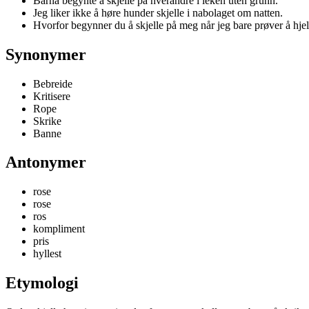
Barna begynte å skjelle på hverandre i leken uten grunn.
Jeg liker ikke å høre hunder skjelle i nabolaget om natten.
Hvorfor begynner du å skjelle på meg når jeg bare prøver å hje
Synonymer
Bebreide
Kritisere
Rope
Skrike
Banne
Antonymer
rose
rose
ros
kompliment
pris
hyllest
Etymologi