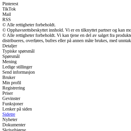
Pinterest
TikTok
Mail
RSS
© Alle rettigheter forbeholdt.
© Opphavsrettsbeskyttet innhold. Vi er en tilknyttet partner og kan mott
© Alle rettigheter forbeholdt. Vi kan tjene en del av salget fra produ
distribueres, overføres, bufres eller på annen måte brukes, med unntak a
Detaljer
Typiske spørsmål
Spørsmål
Mening
Ledige stillinger
Send informasjon
Bruker
Min profil
Registrering
Priser
Gevinster
Funksjoner
Lenker på siden
Sidetre
Nyheter
Dokumenter
Skrivehjørne