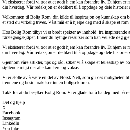
Vi eksisterer fordi vi tror at et godt hjem kan forandre liv. Et hjem 
din hverdag. Vår redaksjon er dedikert til å oppdage og dele historie
Velkommen til Bolig Rom, din kilde til inspirasjon og kunnskap om boli
et sted du virkelig trives. Vårt mål er å hjelpe deg med å skape et rom 
Hos Bolig Rom tilbyr vi et bredt spekter av innhold, fra inspirerende 
førstegangskjøper, finner du nyttige ressurser som kan veilede deg gjenn
Vi eksisterer fordi vi tror at et godt hjem kan forandre liv. Et hjem 
din hverdag. Vår redaksjon er dedikert til å oppdage og dele historie
Gjennom våre artikler, tips og råd, søker vi å skape et fellesskap av b
støttende miljø der alle kan lære og vokse.
Vi er stolte av å være en del av Norsk Nett, som gir oss muligheten til å
trendene og beste praksiser innen boligsektoren.
Takk for at du besøker Bolig Rom. Vi er glade for å ha deg med på rei
Del og hjelp
X
Facebook
Instagram
LinkedIn
YouTube