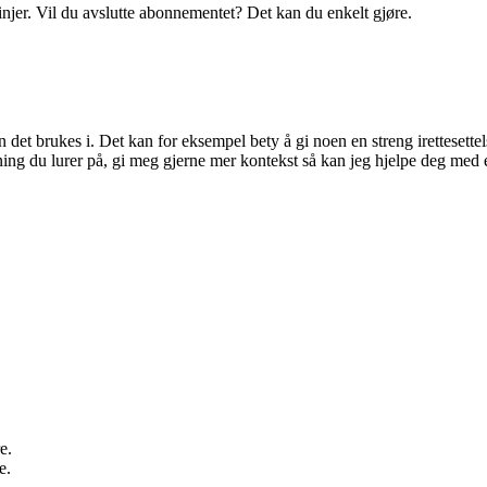
linjer. Vil du avslutte abonnementet? Det kan du enkelt gjøre.
t brukes i. Det kan for eksempel bety å gi noen en streng irettesettelse
ning du lurer på, gi meg gjerne mer kontekst så kan jeg hjelpe deg med e
e.
e.