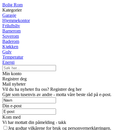
Bolig Rom
Kategorier
Garasje
Hjemmekontor
Friluftsliv
Barnerom
Soverom
Baderom
Kjøkken
Gulv
Temperatur
Energi
Min konto
Registrer deg
Mail nyheter
Vil du ha nyheter fra oss? Registrer deg her
Gjør som tusenvis av andre - motta våre beste råd på e-post.
Din e-post
Kom med
Vi har mottatt din påmelding - takk
Jeg godtar vilkårene for bruk og personvernerklæringen.