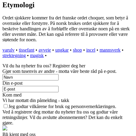
Etymologi
Ordet sjokkere kommer fra det franske ordet choquer, som betyr å
overraske eller forstyrre. På norsk brukes ordet sjokkere for å
beskrive handlingen av å forbløffe eller overraske noen på en sterk
eller uventet måte. Det kan også referere til å provosere eller være
støtende for noen.
varulv
•
tissefant
•
avveie
•
ungkar
•
shop
•
incel
•
mannsverk
•
strektegning
•
magisk
•
Vil du ha nyheter fra oss? Registrer deg her
Gjør som tusenvis av andre - motta våre beste råd på e-post.
Din e-post
Kom med
Vi har mottatt din påmelding - takk
Jeg godtar vilkårene for bruk og personvernerklæringen.
Ved å registrere deg mottar du nyheter fra oss og godtar våre
retningslinjer. Vil du avslutte abonnementet? Det kan du enkelt
gjøre.
Bli kjent med oss