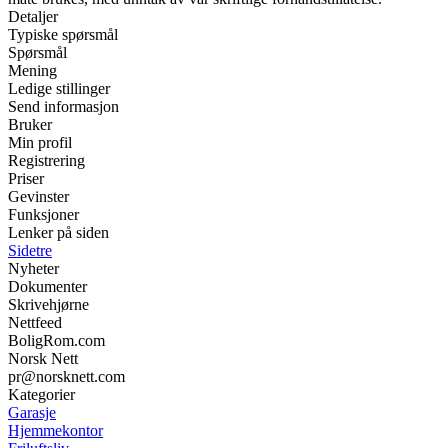
Detaljer
Typiske spørsmål
Spørsmål
Mening
Ledige stillinger
Send informasjon
Bruker
Min profil
Registrering
Priser
Gevinster
Funksjoner
Lenker på siden
Sidetre
Nyheter
Dokumenter
Skrivehjørne
Nettfeed
BoligRom.com
Norsk Nett
pr@norsknett.com
Kategorier
Garasje
Hjemmekontor