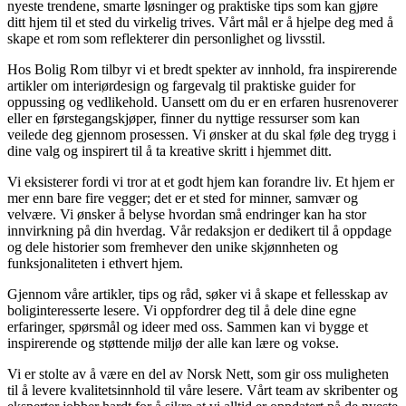
nyeste trendene, smarte løsninger og praktiske tips som kan gjøre
ditt hjem til et sted du virkelig trives. Vårt mål er å hjelpe deg med å
skape et rom som reflekterer din personlighet og livsstil.
Hos Bolig Rom tilbyr vi et bredt spekter av innhold, fra inspirerende
artikler om interiørdesign og fargevalg til praktiske guider for
oppussing og vedlikehold. Uansett om du er en erfaren husrenoverer
eller en førstegangskjøper, finner du nyttige ressurser som kan
veilede deg gjennom prosessen. Vi ønsker at du skal føle deg trygg i
dine valg og inspirert til å ta kreative skritt i hjemmet ditt.
Vi eksisterer fordi vi tror at et godt hjem kan forandre liv. Et hjem er
mer enn bare fire vegger; det er et sted for minner, samvær og
velvære. Vi ønsker å belyse hvordan små endringer kan ha stor
innvirkning på din hverdag. Vår redaksjon er dedikert til å oppdage
og dele historier som fremhever den unike skjønnheten og
funksjonaliteten i ethvert hjem.
Gjennom våre artikler, tips og råd, søker vi å skape et fellesskap av
boliginteresserte lesere. Vi oppfordrer deg til å dele dine egne
erfaringer, spørsmål og ideer med oss. Sammen kan vi bygge et
inspirerende og støttende miljø der alle kan lære og vokse.
Vi er stolte av å være en del av Norsk Nett, som gir oss muligheten
til å levere kvalitetsinnhold til våre lesere. Vårt team av skribenter og