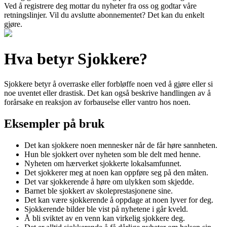
Ved å registrere deg mottar du nyheter fra oss og godtar våre
retningslinjer. Vil du avslutte abonnementet? Det kan du enkelt
gjøre.
Hva betyr Sjokkere?
Sjokkere betyr å overraske eller forbløffe noen ved å gjøre eller si
noe uventet eller drastisk. Det kan også beskrive handlingen av å
forårsake en reaksjon av forbauselse eller vantro hos noen.
Eksempler på bruk
Det kan sjokkere noen mennesker når de får høre sannheten.
Hun ble sjokkert over nyheten som ble delt med henne.
Nyheten om hærverket sjokkerte lokalsamfunnet.
Det sjokkerer meg at noen kan oppføre seg på den måten.
Det var sjokkerende å høre om ulykken som skjedde.
Barnet ble sjokkert av skoleprestasjonene sine.
Det kan være sjokkerende å oppdage at noen lyver for deg.
Sjokkerende bilder ble vist på nyhetene i går kveld.
Å bli sviktet av en venn kan virkelig sjokkere deg.