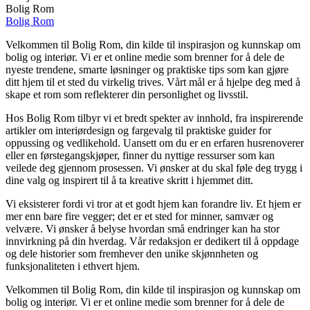
Bolig Rom
Bolig Rom
Velkommen til Bolig Rom, din kilde til inspirasjon og kunnskap om
bolig og interiør. Vi er et online medie som brenner for å dele de
nyeste trendene, smarte løsninger og praktiske tips som kan gjøre
ditt hjem til et sted du virkelig trives. Vårt mål er å hjelpe deg med å
skape et rom som reflekterer din personlighet og livsstil.
Hos Bolig Rom tilbyr vi et bredt spekter av innhold, fra inspirerende
artikler om interiørdesign og fargevalg til praktiske guider for
oppussing og vedlikehold. Uansett om du er en erfaren husrenoverer
eller en førstegangskjøper, finner du nyttige ressurser som kan
veilede deg gjennom prosessen. Vi ønsker at du skal føle deg trygg i
dine valg og inspirert til å ta kreative skritt i hjemmet ditt.
Vi eksisterer fordi vi tror at et godt hjem kan forandre liv. Et hjem er
mer enn bare fire vegger; det er et sted for minner, samvær og
velvære. Vi ønsker å belyse hvordan små endringer kan ha stor
innvirkning på din hverdag. Vår redaksjon er dedikert til å oppdage
og dele historier som fremhever den unike skjønnheten og
funksjonaliteten i ethvert hjem.
Velkommen til Bolig Rom, din kilde til inspirasjon og kunnskap om
bolig og interiør. Vi er et online medie som brenner for å dele de