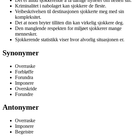
Det er alltid sjokkerende å få dårlige nyheter om helsen sin.
Kriminalitet i nabolaget kan sjokkere de fleste.
Veibeskrivelsen til destinasjonen sjokkerte meg med sin
kompleksitet.
Det at noen bryter tilliten din kan virkelig sjokkere deg.
Den manglende respekten for miljøet sjokkerer mange
mennesker.
Sjokkerende statistikk viser hvor alvorlig situasjonen er.
Synonymer
Overraske
Forbløffe
Forundra
Imponere
Overskride
Forundre
Antonymer
Overraske
Imponere
Begeistre