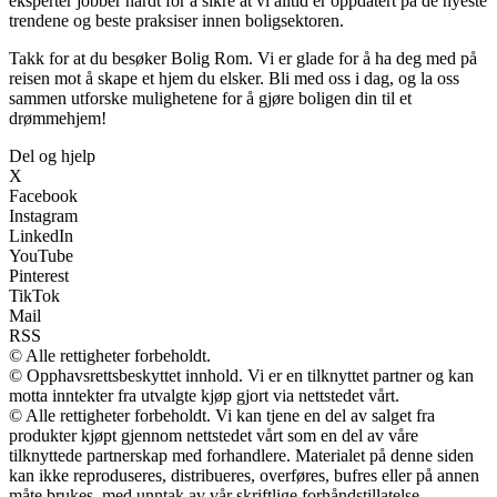
eksperter jobber hardt for å sikre at vi alltid er oppdatert på de nyeste
trendene og beste praksiser innen boligsektoren.
Takk for at du besøker Bolig Rom. Vi er glade for å ha deg med på
reisen mot å skape et hjem du elsker. Bli med oss i dag, og la oss
sammen utforske mulighetene for å gjøre boligen din til et
drømmehjem!
Del og hjelp
X
Facebook
Instagram
LinkedIn
YouTube
Pinterest
TikTok
Mail
RSS
© Alle rettigheter forbeholdt.
© Opphavsrettsbeskyttet innhold. Vi er en tilknyttet partner og kan
motta inntekter fra utvalgte kjøp gjort via nettstedet vårt.
© Alle rettigheter forbeholdt. Vi kan tjene en del av salget fra
produkter kjøpt gjennom nettstedet vårt som en del av våre
tilknyttede partnerskap med forhandlere. Materialet på denne siden
kan ikke reproduseres, distribueres, overføres, bufres eller på annen
måte brukes, med unntak av vår skriftlige forhåndstillatelse.