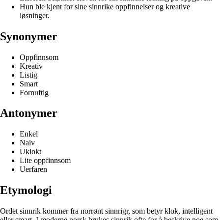
Hun ble kjent for sine sinnrike oppfinnelser og kreative
løsninger.
Synonymer
Oppfinnsom
Kreativ
Listig
Smart
Fornuftig
Antonymer
Enkel
Naiv
Uklokt
Lite oppfinnsom
Uerfaren
Etymologi
Ordet sinnrik kommer fra norrønt sinnrigr, som betyr klok, intelligent
eller smart. I moderne norsk brukes sinnrik ofte for å beskrive noe som