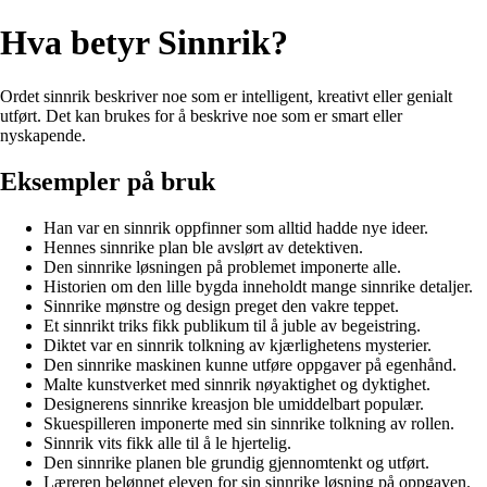
Hva betyr Sinnrik?
Ordet sinnrik beskriver noe som er intelligent, kreativt eller genialt
utført. Det kan brukes for å beskrive noe som er smart eller
nyskapende.
Eksempler på bruk
Han var en sinnrik oppfinner som alltid hadde nye ideer.
Hennes sinnrike plan ble avslørt av detektiven.
Den sinnrike løsningen på problemet imponerte alle.
Historien om den lille bygda inneholdt mange sinnrike detaljer.
Sinnrike mønstre og design preget den vakre teppet.
Et sinnrikt triks fikk publikum til å juble av begeistring.
Diktet var en sinnrik tolkning av kjærlighetens mysterier.
Den sinnrike maskinen kunne utføre oppgaver på egenhånd.
Malte kunstverket med sinnrik nøyaktighet og dyktighet.
Designerens sinnrike kreasjon ble umiddelbart populær.
Skuespilleren imponerte med sin sinnrike tolkning av rollen.
Sinnrik vits fikk alle til å le hjertelig.
Den sinnrike planen ble grundig gjennomtenkt og utført.
Læreren belønnet eleven for sin sinnrike løsning på oppgaven.