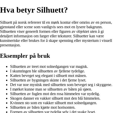
Hva betyr Silhuett?
Silhuett på norsk refererer til en mørk kontur eller omriss av en person,
gjenstand eller scene som vanligvis sees mot en lysere bakgrunn.
Silhuetten viser generelt formen eller figuren av objektet uten å gi
detaljert informasjon om farger eller teksturer. Silhuetter kan være
kunstneriske eller brukes for å skape spenning eller mysterium i visuell
presentasjon.
Eksempler på bruk
Silhuetten av treet mot solnedgangen var magisk.
I skumringen ble silhuetten av fjellene tydelige.
Katten beveget seg elegant i silhuett mot månen.
Silhuetten av bygningen skinte i det fjerne lyset.
Det var noe mystisk med silhuetten som beveget seg i skyggene.
I mørket kunne man se silhuetten av båten på sjøen.
Silhuetten av fuglen mot den rosa himmelen var nydelig.
Skogen danner en vakker silhuett mot den blå himmelen.
Kvinnen sto som en vakker silhuett mot solnedgangen.
Silhuetten av bilen kjørte mot horisonten.
Formen av silhuetten var tydelig selv i det svake lyset.