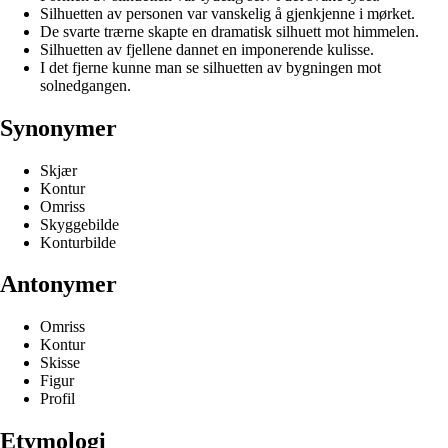
Silhuetten av personen var vanskelig å gjenkjenne i mørket.
De svarte trærne skapte en dramatisk silhuett mot himmelen.
Silhuetten av fjellene dannet en imponerende kulisse.
I det fjerne kunne man se silhuetten av bygningen mot
solnedgangen.
Synonymer
Skjær
Kontur
Omriss
Skyggebilde
Konturbilde
Antonymer
Omriss
Kontur
Skisse
Figur
Profil
Etymologi