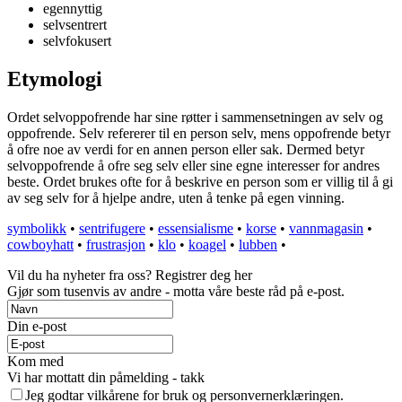
egennyttig
selvsentrert
selvfokusert
Etymologi
Ordet selvoppofrende har sine røtter i sammensetningen av selv og
oppofrende. Selv refererer til en person selv, mens oppofrende betyr
å ofre noe av verdi for en annen person eller sak. Dermed betyr
selvoppofrende å ofre seg selv eller sine egne interesser for andres
beste. Ordet brukes ofte for å beskrive en person som er villig til å gi
av seg selv for å hjelpe andre, uten å tenke på egen vinning.
symbolikk
•
sentrifugere
•
essensialisme
•
korse
•
vannmagasin
•
cowboyhatt
•
frustrasjon
•
klo
•
koagel
•
lubben
•
Vil du ha nyheter fra oss? Registrer deg her
Gjør som tusenvis av andre - motta våre beste råd på e-post.
Din e-post
Kom med
Vi har mottatt din påmelding - takk
Jeg godtar vilkårene for bruk og personvernerklæringen.