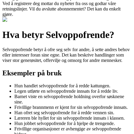
Ved å registrere deg mottar du nyheter fra oss og godtar våre
retningslinjer. Vil du avslutte abonnementet? Det kan du enkelt
gjøre.
Hva betyr Selvoppofrende?
Selvoppofrende betyr å ofre seg selv for andre, å sette andres behov
eller interesser foran sine egne. Det kan beskrive handlinger som
viser stor generøsitet, offervilje og omsorg for andre mennesker.
Eksempler på bruk
Hun handlet selvoppofrende for å redde kattungen.
Legen utførte en selvoppofrende innsats for å redde liv.
Barnet viste en selvoppofrende holdning overfor søsknene
sine.
Frivillige brannmenn er kjent for sin selvoppofrende innsats.
Han ofret seg selvoppofrende for å redde vennen sin.
Læreren ble hyllet for sin selvoppofrende innsats i klassen.
Hun jobbet selvoppofrende for å hjelpe de trengende.
Frivillige organisasjoner er avhengige av selvoppofrende