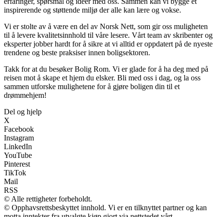
erfaringer, spørsmål og ideer med oss. Sammen kan vi bygge et
inspirerende og støttende miljø der alle kan lære og vokse.
Vi er stolte av å være en del av Norsk Nett, som gir oss muligheten
til å levere kvalitetsinnhold til våre lesere. Vårt team av skribenter og
eksperter jobber hardt for å sikre at vi alltid er oppdatert på de nyeste
trendene og beste praksiser innen boligsektoren.
Takk for at du besøker Bolig Rom. Vi er glade for å ha deg med på
reisen mot å skape et hjem du elsker. Bli med oss i dag, og la oss
sammen utforske mulighetene for å gjøre boligen din til et
drømmehjem!
Del og hjelp
X
Facebook
Instagram
LinkedIn
YouTube
Pinterest
TikTok
Mail
RSS
© Alle rettigheter forbeholdt.
© Opphavsrettsbeskyttet innhold. Vi er en tilknyttet partner og kan
motta inntekter fra utvalgte kjøp gjort via nettstedet vårt.