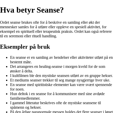
Hva betyr Seanse?
Ordet seanse brukes ofte for å beskrive en samling eller økt der
mennesker samles for å utføre eller oppleve en spesiell aktivitet, for
eksempel en spirituell eller terapeutisk praksis. Ordet kan også referere
til en seremoni eller rituell handling.
Eksempler på bruk
En seanse er en samling av hendelser eller aktiviteter utført på en
bestemt måte.
Det arrangeres en healing-seanse i morgen kveld for de som
ønsker å delta.
I kultfilmen ble den mystiske seansen utført av en gruppe hekser.
Et mediums seanser trekker til seg mange nysgjerrige hver uke.
En seanse med spiritistiske elementer kan være svært spennende
for noen.
Hun deltok i en seanse for å kommunisere med sine avdøde
familiemedlemmer.
I gammel litteratur beskrives ofte de mystiske seansene til
spåmenn og hekser.
På den årlige paranormale messen holdes det flere seanser i løpet