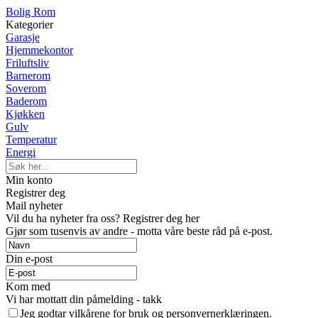
Bolig Rom
Kategorier
Garasje
Hjemmekontor
Friluftsliv
Barnerom
Soverom
Baderom
Kjøkken
Gulv
Temperatur
Energi
Min konto
Registrer deg
Mail nyheter
Vil du ha nyheter fra oss? Registrer deg her
Gjør som tusenvis av andre - motta våre beste råd på e-post.
Din e-post
Kom med
Vi har mottatt din påmelding - takk
Jeg godtar vilkårene for bruk og personvernerklæringen.