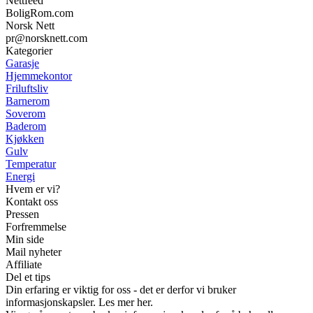
Nettfeed
BoligRom.com
Norsk Nett
pr@norsknett.com
Kategorier
Garasje
Hjemmekontor
Friluftsliv
Barnerom
Soverom
Baderom
Kjøkken
Gulv
Temperatur
Energi
Hvem er vi?
Kontakt oss
Pressen
Forfremmelse
Min side
Mail nyheter
Affiliate
Del et tips
Din erfaring er viktig for oss - det er derfor vi bruker
informasjonskapsler. Les mer her.