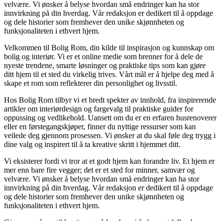
velvære. Vi ønsker å belyse hvordan små endringer kan ha stor
innvirkning på din hverdag. Vår redaksjon er dedikert til å oppdage
og dele historier som fremhever den unike skjønnheten og
funksjonaliteten i ethvert hjem.
Velkommen til Bolig Rom, din kilde til inspirasjon og kunnskap om
bolig og interiør. Vi er et online medie som brenner for å dele de
nyeste trendene, smarte løsninger og praktiske tips som kan gjøre
ditt hjem til et sted du virkelig trives. Vårt mål er å hjelpe deg med å
skape et rom som reflekterer din personlighet og livsstil.
Hos Bolig Rom tilbyr vi et bredt spekter av innhold, fra inspirerende
artikler om interiørdesign og fargevalg til praktiske guider for
oppussing og vedlikehold. Uansett om du er en erfaren husrenoverer
eller en førstegangskjøper, finner du nyttige ressurser som kan
veilede deg gjennom prosessen. Vi ønsker at du skal føle deg trygg i
dine valg og inspirert til å ta kreative skritt i hjemmet ditt.
Vi eksisterer fordi vi tror at et godt hjem kan forandre liv. Et hjem er
mer enn bare fire vegger; det er et sted for minner, samvær og
velvære. Vi ønsker å belyse hvordan små endringer kan ha stor
innvirkning på din hverdag. Vår redaksjon er dedikert til å oppdage
og dele historier som fremhever den unike skjønnheten og
funksjonaliteten i ethvert hjem.