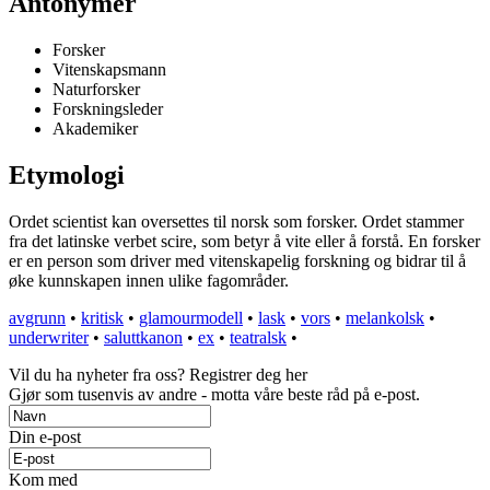
Antonymer
Forsker
Vitenskapsmann
Naturforsker
Forskningsleder
Akademiker
Etymologi
Ordet scientist kan oversettes til norsk som forsker. Ordet stammer
fra det latinske verbet scire, som betyr å vite eller å forstå. En forsker
er en person som driver med vitenskapelig forskning og bidrar til å
øke kunnskapen innen ulike fagområder.
avgrunn
•
kritisk
•
glamourmodell
•
lask
•
vors
•
melankolsk
•
underwriter
•
saluttkanon
•
ex
•
teatralsk
•
Vil du ha nyheter fra oss? Registrer deg her
Gjør som tusenvis av andre - motta våre beste råd på e-post.
Din e-post
Kom med