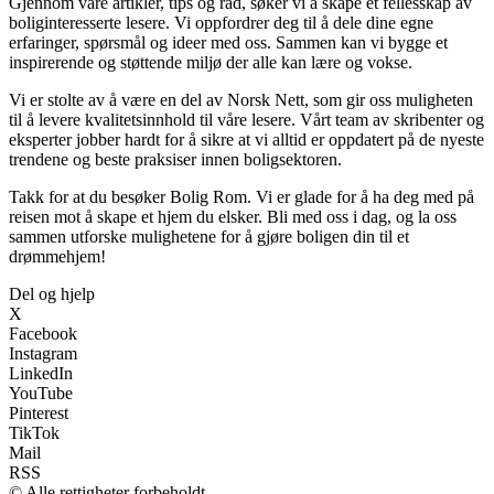
Gjennom våre artikler, tips og råd, søker vi å skape et fellesskap av
boliginteresserte lesere. Vi oppfordrer deg til å dele dine egne
erfaringer, spørsmål og ideer med oss. Sammen kan vi bygge et
inspirerende og støttende miljø der alle kan lære og vokse.
Vi er stolte av å være en del av Norsk Nett, som gir oss muligheten
til å levere kvalitetsinnhold til våre lesere. Vårt team av skribenter og
eksperter jobber hardt for å sikre at vi alltid er oppdatert på de nyeste
trendene og beste praksiser innen boligsektoren.
Takk for at du besøker Bolig Rom. Vi er glade for å ha deg med på
reisen mot å skape et hjem du elsker. Bli med oss i dag, og la oss
sammen utforske mulighetene for å gjøre boligen din til et
drømmehjem!
Del og hjelp
X
Facebook
Instagram
LinkedIn
YouTube
Pinterest
TikTok
Mail
RSS
© Alle rettigheter forbeholdt.