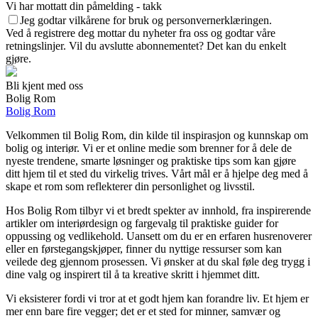
Vi har mottatt din påmelding - takk
Jeg godtar vilkårene for bruk og personvernerklæringen.
Ved å registrere deg mottar du nyheter fra oss og godtar våre
retningslinjer. Vil du avslutte abonnementet? Det kan du enkelt
gjøre.
Bli kjent med oss
Bolig Rom
Bolig Rom
Velkommen til Bolig Rom, din kilde til inspirasjon og kunnskap om
bolig og interiør. Vi er et online medie som brenner for å dele de
nyeste trendene, smarte løsninger og praktiske tips som kan gjøre
ditt hjem til et sted du virkelig trives. Vårt mål er å hjelpe deg med å
skape et rom som reflekterer din personlighet og livsstil.
Hos Bolig Rom tilbyr vi et bredt spekter av innhold, fra inspirerende
artikler om interiørdesign og fargevalg til praktiske guider for
oppussing og vedlikehold. Uansett om du er en erfaren husrenoverer
eller en førstegangskjøper, finner du nyttige ressurser som kan
veilede deg gjennom prosessen. Vi ønsker at du skal føle deg trygg i
dine valg og inspirert til å ta kreative skritt i hjemmet ditt.
Vi eksisterer fordi vi tror at et godt hjem kan forandre liv. Et hjem er
mer enn bare fire vegger; det er et sted for minner, samvær og