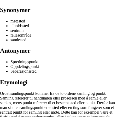
Synonymer
møtested
tilholdssted
sentrum
fellesområde
samlested
Antonymer
Spredningspunkt
Oppdelingspunkt
Separasjonssted
Etymologi
Ordet samlingspunkt kommer fra de to ordene samling og punkt.
Samling refererer til handlingen eller prosessen med å samle eller
samles, mens punkt refererer til et bestemt sted eller punkt. Derfor kan
man si at et samlingspunkt er et sted eller en ting som fungerer som et
sentralt punkt for samling eller møte. Dette kan for eksempel være et
fysisk sted der mennesker samles, eller det kan være et konseptuelt