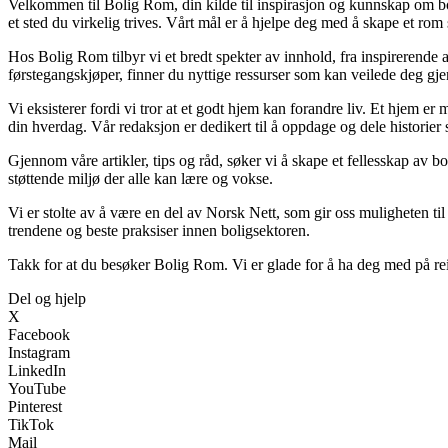
Velkommen til Bolig Rom, din kilde til inspirasjon og kunnskap om boli
et sted du virkelig trives. Vårt mål er å hjelpe deg med å skape et rom 
Hos Bolig Rom tilbyr vi et bredt spekter av innhold, fra inspirerende 
førstegangskjøper, finner du nyttige ressurser som kan veilede deg gjenn
Vi eksisterer fordi vi tror at et godt hjem kan forandre liv. Et hjem 
din hverdag. Vår redaksjon er dedikert til å oppdage og dele historie
Gjennom våre artikler, tips og råd, søker vi å skape et fellesskap av b
støttende miljø der alle kan lære og vokse.
Vi er stolte av å være en del av Norsk Nett, som gir oss muligheten til å
trendene og beste praksiser innen boligsektoren.
Takk for at du besøker Bolig Rom. Vi er glade for å ha deg med på rei
Del og hjelp
X
Facebook
Instagram
LinkedIn
YouTube
Pinterest
TikTok
Mail