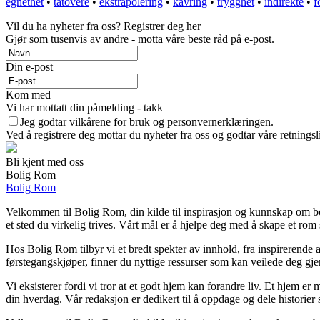
egnethet
•
tatovere
•
ekstrapolering
•
kavring
•
trygghet
•
indirekte
•
f
Vil du ha nyheter fra oss? Registrer deg her
Gjør som tusenvis av andre - motta våre beste råd på e-post.
Din e-post
Kom med
Vi har mottatt din påmelding - takk
Jeg godtar vilkårene for bruk og personvernerklæringen.
Ved å registrere deg mottar du nyheter fra oss og godtar våre retnings
Bli kjent med oss
Bolig Rom
Bolig Rom
Velkommen til Bolig Rom, din kilde til inspirasjon og kunnskap om boli
et sted du virkelig trives. Vårt mål er å hjelpe deg med å skape et rom 
Hos Bolig Rom tilbyr vi et bredt spekter av innhold, fra inspirerende 
førstegangskjøper, finner du nyttige ressurser som kan veilede deg gjenn
Vi eksisterer fordi vi tror at et godt hjem kan forandre liv. Et hjem 
din hverdag. Vår redaksjon er dedikert til å oppdage og dele historie