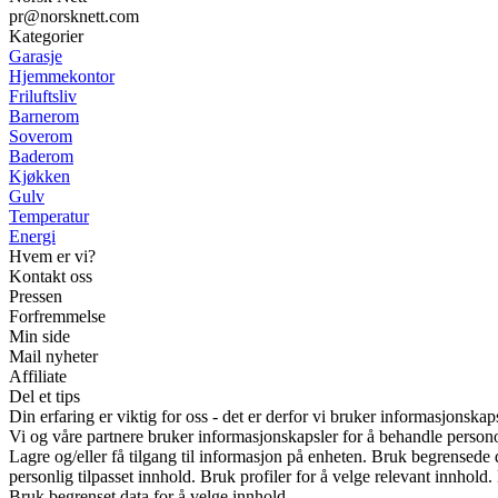
pr@norsknett.com
Kategorier
Garasje
Hjemmekontor
Friluftsliv
Barnerom
Soverom
Baderom
Kjøkken
Gulv
Temperatur
Energi
Hvem er vi?
Kontakt oss
Pressen
Forfremmelse
Min side
Mail nyheter
Affiliate
Del et tips
Din erfaring er viktig for oss - det er derfor vi bruker informasjonskap
Vi og våre partnere bruker informasjonskapsler for å behandle person
Lagre og/eller få tilgang til informasjon på enheten. Bruk begrensede d
personlig tilpasset innhold. Bruk profiler for å velge relevant innhold.
Bruk begrenset data for å velge innhold