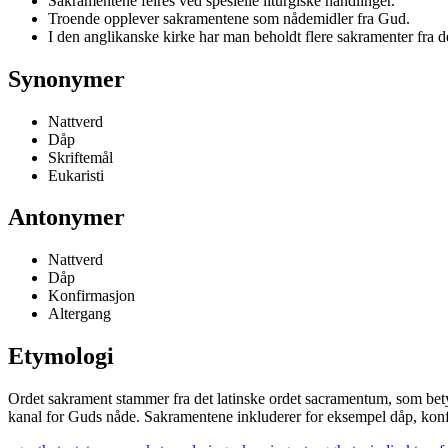
Sakramentene feires ved spesielle liturgiske handlinger.
Troende opplever sakramentene som nådemidler fra Gud.
I den anglikanske kirke har man beholdt flere sakramenter fra de
Synonymer
Nattverd
Dåp
Skriftemål
Eukaristi
Antonymer
Nattverd
Dåp
Konfirmasjon
Altergang
Etymologi
Ordet sakrament stammer fra det latinske ordet sacramentum, som betyr
kanal for Guds nåde. Sakramentene inkluderer for eksempel dåp, konf