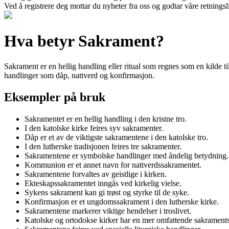
Ved å registrere deg mottar du nyheter fra oss og godtar våre retnings
Hva betyr Sakrament?
Sakrament er en hellig handling eller ritual som regnes som en kilde t
handlinger som dåp, nattverd og konfirmasjon.
Eksempler på bruk
Sakramentet er en hellig handling i den kristne tro.
I den katolske kirke feires syv sakramenter.
Dåp er et av de viktigste sakramentene i den katolske tro.
I den lutherske tradisjonen feires tre sakramenter.
Sakramentene er symbolske handlinger med åndelig betydning.
Kommunion er et annet navn for nattverdssakramentet.
Sakramentene forvaltes av geistlige i kirken.
Ekteskapssakramentet inngås ved kirkelig vielse.
Sykens sakrament kan gi trøst og styrke til de syke.
Konfirmasjon er et ungdomssakrament i den lutherske kirke.
Sakramentene markerer viktige hendelser i troslivet.
Katolske og ortodokse kirker har en mer omfattende sakrament