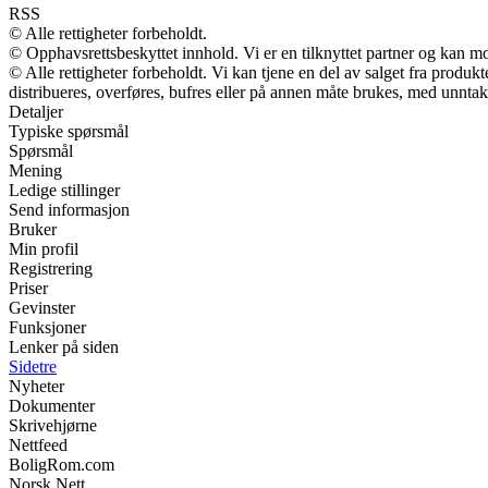
RSS
© Alle rettigheter forbeholdt.
© Opphavsrettsbeskyttet innhold. Vi er en tilknyttet partner og kan mott
© Alle rettigheter forbeholdt. Vi kan tjene en del av salget fra produ
distribueres, overføres, bufres eller på annen måte brukes, med unntak a
Detaljer
Typiske spørsmål
Spørsmål
Mening
Ledige stillinger
Send informasjon
Bruker
Min profil
Registrering
Priser
Gevinster
Funksjoner
Lenker på siden
Sidetre
Nyheter
Dokumenter
Skrivehjørne
Nettfeed
BoligRom.com
Norsk Nett