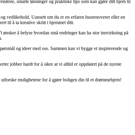
endene, smarte løsninger og praktiske tips som kan gjøre ditt hjem til
g og vedlikehold. Uansett om du er en erfaren husrenoverer eller en
 til å ta kreative skritt i hjemmet ditt.
. Vi ønsker å belyse hvordan små endringer kan ha stor innvirkning på
m.
er, spørsmål og ideer med oss. Sammen kan vi bygge et inspirerende og
rter jobber hardt for å sikre at vi alltid er oppdatert på de nyeste
 utforske mulighetene for å gjøre boligen din til et drømmehjem!