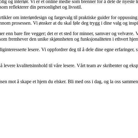
g og interiør. Vi er et online medie som brenner for å dele de nyeste tr
som reflekterer din personlighet og livsstil.
artikler om interiørdesign og fargevalg til praktiske guider for oppussin
om prosessen. Vi ønsker at du skal føle deg trygg i dine valg og inspirert
er mer enn bare fire vegger; det er et sted for minner, samvær og velvære
r som fremhever den unike skjønnheten og funksjonaliteten i ethvert hje
oliginteresserte lesere. Vi oppfordrer deg til å dele dine egne erfaring
 levere kvalitetsinnhold til våre lesere. Vårt team av skribenter og ekspe
sen mot å skape et hjem du elsker. Bli med oss i dag, og la oss sammen