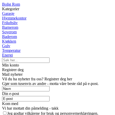
Bolig Rom
Kategorier
Garasje
Hjemmekontor
Friluftsliv
Barnerom
Soverom
Baderom
Kjøkken
Gulv
Temperatur
Energi
Min konto
Registrer deg
Mail nyheter
Vil du ha nyheter fra oss? Registrer deg her
Gjør som tusenvis av andre - motta våre beste råd på e-post.
Din e-post
Kom med
Vi har mottatt din påmelding - takk
Jeg godtar vilkårene for bruk og personvernerklæringen.