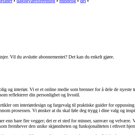
orfatter
•
dagligvareforretning
•
minnelig
•
del
•
linjer. Vil du avslutte abonnementet? Det kan du enkelt gjøre.
g og interiør. Vi er et online medie som brenner for å dele de nyeste tr
som reflekterer din personlighet og livsstil.
artikler om interiørdesign og fargevalg til praktiske guider for oppussin
om prosessen. Vi ønsker at du skal føle deg trygg i dine valg og inspirert
er mer enn bare fire vegger; det er et sted for minner, samvær og velvære
r som fremhever den unike skjønnheten og funksjonaliteten i ethvert hje