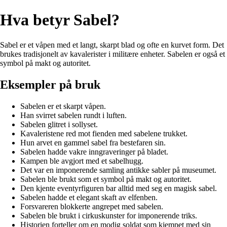
Hva betyr Sabel?
Sabel er et våpen med et langt, skarpt blad og ofte en kurvet form. Det
brukes tradisjonelt av kavalerister i militære enheter. Sabelen er også et
symbol på makt og autoritet.
Eksempler på bruk
Sabelen er et skarpt våpen.
Han svirret sabelen rundt i luften.
Sabelen glitret i sollyset.
Kavaleristene red mot fienden med sabelene trukket.
Hun arvet en gammel sabel fra bestefaren sin.
Sabelen hadde vakre inngraveringer på bladet.
Kampen ble avgjort med et sabelhugg.
Det var en imponerende samling antikke sabler på museumet.
Sabelen ble brukt som et symbol på makt og autoritet.
Den kjente eventyrfiguren bar alltid med seg en magisk sabel.
Sabelen hadde et elegant skaft av elfenben.
Forsvareren blokkerte angrepet med sabelen.
Sabelen ble brukt i cirkuskunster for imponerende triks.
Historien forteller om en modig soldat som kjempet med sin