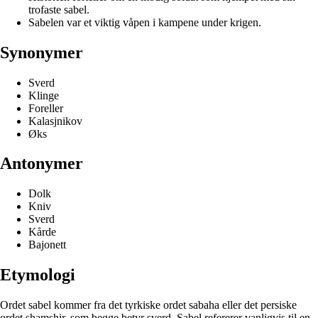
trofaste sabel.
Sabelen var et viktig våpen i kampene under krigen.
Synonymer
Sverd
Klinge
Foreller
Kalasjnikov
Øks
Antonymer
Dolk
Kniv
Sverd
Kårde
Bajonett
Etymologi
Ordet sabel kommer fra det tyrkiske ordet sabaha eller det persiske
ordet shamshir, som begge betyr sverd. Sabel refererer vanligvis til en