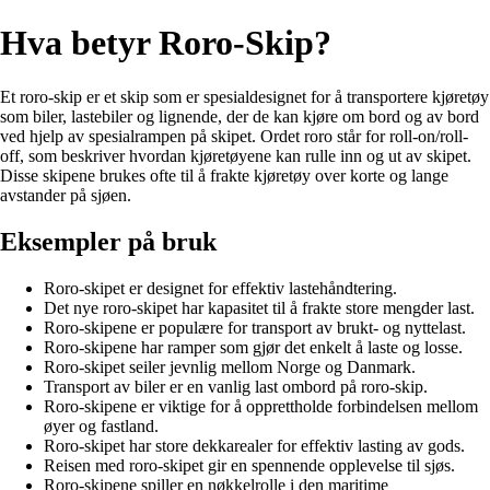
Hva betyr Roro-Skip?
Et roro-skip er et skip som er spesialdesignet for å transportere kjøretøy
som biler, lastebiler og lignende, der de kan kjøre om bord og av bord
ved hjelp av spesialrampen på skipet. Ordet roro står for roll-on/roll-
off, som beskriver hvordan kjøretøyene kan rulle inn og ut av skipet.
Disse skipene brukes ofte til å frakte kjøretøy over korte og lange
avstander på sjøen.
Eksempler på bruk
Roro-skipet er designet for effektiv lastehåndtering.
Det nye roro-skipet har kapasitet til å frakte store mengder last.
Roro-skipene er populære for transport av brukt- og nyttelast.
Roro-skipene har ramper som gjør det enkelt å laste og losse.
Roro-skipet seiler jevnlig mellom Norge og Danmark.
Transport av biler er en vanlig last ombord på roro-skip.
Roro-skipene er viktige for å opprettholde forbindelsen mellom
øyer og fastland.
Roro-skipet har store dekkarealer for effektiv lasting av gods.
Reisen med roro-skipet gir en spennende opplevelse til sjøs.
Roro-skipene spiller en nøkkelrolle i den maritime