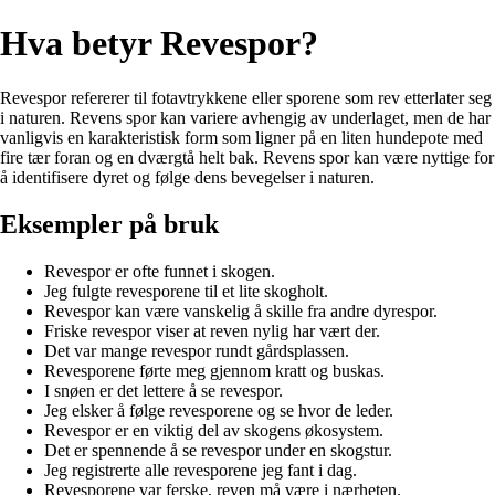
Hva betyr Revespor?
Revespor refererer til fotavtrykkene eller sporene som rev etterlater seg
i naturen. Revens spor kan variere avhengig av underlaget, men de har
vanligvis en karakteristisk form som ligner på en liten hundepote med
fire tær foran og en dværgtå helt bak. Revens spor kan være nyttige for
å identifisere dyret og følge dens bevegelser i naturen.
Eksempler på bruk
Revespor er ofte funnet i skogen.
Jeg fulgte revesporene til et lite skogholt.
Revespor kan være vanskelig å skille fra andre dyrespor.
Friske revespor viser at reven nylig har vært der.
Det var mange revespor rundt gårdsplassen.
Revesporene førte meg gjennom kratt og buskas.
I snøen er det lettere å se revespor.
Jeg elsker å følge revesporene og se hvor de leder.
Revespor er en viktig del av skogens økosystem.
Det er spennende å se revespor under en skogstur.
Jeg registrerte alle revesporene jeg fant i dag.
Revesporene var ferske, reven må være i nærheten.