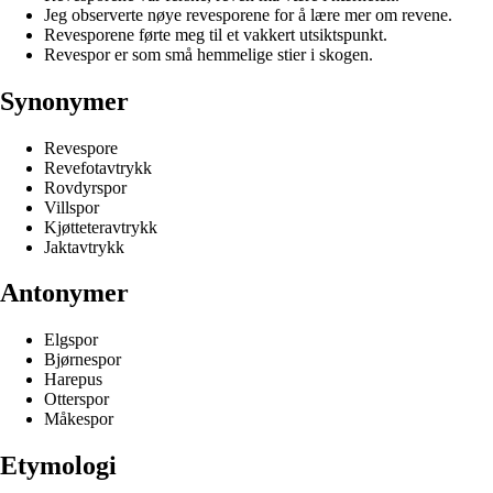
Jeg observerte nøye revesporene for å lære mer om revene.
Revesporene førte meg til et vakkert utsiktspunkt.
Revespor er som små hemmelige stier i skogen.
Synonymer
Revespore
Revefotavtrykk
Rovdyrspor
Villspor
Kjøtteteravtrykk
Jaktavtrykk
Antonymer
Elgspor
Bjørnespor
Harepus
Otterspor
Måkespor
Etymologi