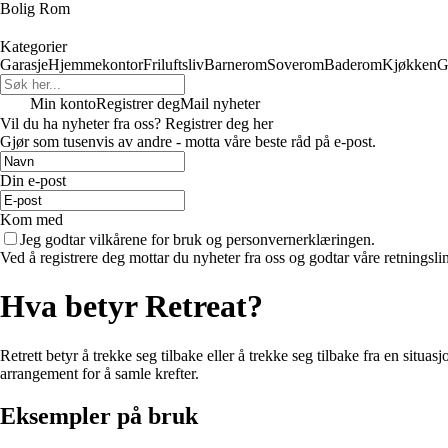
Bolig Rom
Kategorier
Garasje
Hjemmekontor
Friluftsliv
Barnerom
Soverom
Baderom
Kjøkken
G
Min konto
Registrer deg
Mail nyheter
Vil du ha nyheter fra oss? Registrer deg her
Gjør som tusenvis av andre - motta våre beste råd på e-post.
Din e-post
Kom med
Jeg godtar vilkårene for bruk og personvernerklæringen.
Ved å registrere deg mottar du nyheter fra oss og godtar våre retningsli
Hva betyr Retreat?
Retrett betyr å trekke seg tilbake eller å trekke seg tilbake fra en situasjo
arrangement for å samle krefter.
Eksempler på bruk