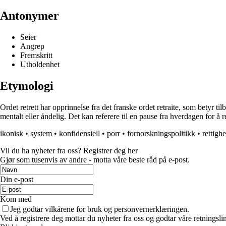
Antonymer
Seier
Angrep
Fremskritt
Utholdenhet
Etymologi
Ordet retrett har opprinnelse fra det franske ordet retraite, som betyr til
mentalt eller åndelig. Det kan referere til en pause fra hverdagen for å re
ikonisk
•
system
•
konfidensiell
•
porr
•
fornorskningspolitikk
•
rettighe
Vil du ha nyheter fra oss? Registrer deg her
Gjør som tusenvis av andre - motta våre beste råd på e-post.
Din e-post
Kom med
Jeg godtar vilkårene for bruk og personvernerklæringen.
Ved å registrere deg mottar du nyheter fra oss og godtar våre retningsli