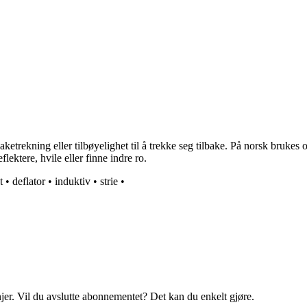
baketrekning eller tilbøyelighet til å trekke seg tilbake. På norsk brukes 
flektere, hvile eller finne indre ro.
t
•
deflator
•
induktiv
•
strie
•
njer. Vil du avslutte abonnementet? Det kan du enkelt gjøre.