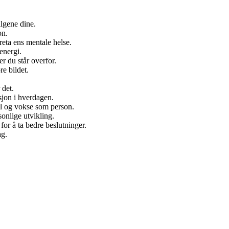
algene dine.
on.
reta ens mentale helse.
energi.
r du står overfor.
re bildet.
 det.
ksjon i hverdagen.
eil og vokse som person.
onlige utvikling.
 for å ta bedre beslutninger.
ag.