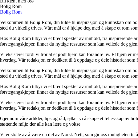
Bli kjent med oss
Bolig Rom
Bolig Rom
Velkommen til Bolig Rom, din kilde til inspirasjon og kunnskap om bolig 
sted du virkelig trives. Vårt mål er å hjelpe deg med å skape et rom som 
Hos Bolig Rom tilbyr vi et bredt spekter av innhold, fra inspirerende ar
førstegangskjøper, finner du nyttige ressurser som kan veilede deg gjenno
Vi eksisterer fordi vi tror at et godt hjem kan forandre liv. Et hjem er
hverdag. Vår redaksjon er dedikert til å oppdage og dele historier som
Velkommen til Bolig Rom, din kilde til inspirasjon og kunnskap om bolig 
sted du virkelig trives. Vårt mål er å hjelpe deg med å skape et rom som 
Hos Bolig Rom tilbyr vi et bredt spekter av innhold, fra inspirerende ar
førstegangskjøper, finner du nyttige ressurser som kan veilede deg gjenno
Vi eksisterer fordi vi tror at et godt hjem kan forandre liv. Et hjem er
hverdag. Vår redaksjon er dedikert til å oppdage og dele historier som
Gjennom våre artikler, tips og råd, søker vi å skape et fellesskap av bo
støttende miljø der alle kan lære og vokse.
Vi er stolte av å være en del av Norsk Nett, som gir oss muligheten til å 