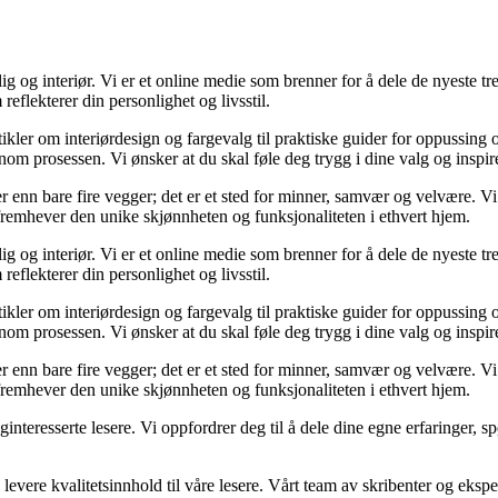
og interiør. Vi er et online medie som brenner for å dele de nyeste tren
reflekterer din personlighet og livsstil.
tikler om interiørdesign og fargevalg til praktiske guider for oppussing
m prosessen. Vi ønsker at du skal føle deg trygg i dine valg og inspirert 
 mer enn bare fire vegger; det er et sted for minner, samvær og velvære.
 fremhever den unike skjønnheten og funksjonaliteten i ethvert hjem.
og interiør. Vi er et online medie som brenner for å dele de nyeste tren
reflekterer din personlighet og livsstil.
tikler om interiørdesign og fargevalg til praktiske guider for oppussing
m prosessen. Vi ønsker at du skal føle deg trygg i dine valg og inspirert 
 mer enn bare fire vegger; det er et sted for minner, samvær og velvære.
 fremhever den unike skjønnheten og funksjonaliteten i ethvert hjem.
liginteresserte lesere. Vi oppfordrer deg til å dele dine egne erfaringe
levere kvalitetsinnhold til våre lesere. Vårt team av skribenter og ekspert