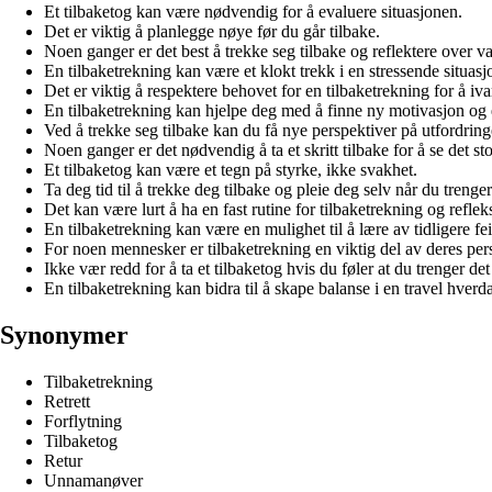
Et tilbaketog kan være nødvendig for å evaluere situasjonen.
Det er viktig å planlegge nøye før du går tilbake.
Noen ganger er det best å trekke seg tilbake og reflektere over v
En tilbaketrekning kan være et klokt trekk i en stressende situasj
Det er viktig å respektere behovet for en tilbaketrekning for å iva
En tilbaketrekning kan hjelpe deg med å finne ny motivasjon og 
Ved å trekke seg tilbake kan du få nye perspektiver på utfordringe
Noen ganger er det nødvendig å ta et skritt tilbake for å se det sto
Et tilbaketog kan være et tegn på styrke, ikke svakhet.
Ta deg tid til å trekke deg tilbake og pleie deg selv når du trenger
Det kan være lurt å ha en fast rutine for tilbaketrekning og refle
En tilbaketrekning kan være en mulighet til å lære av tidligere f
For noen mennesker er tilbaketrekning en viktig del av deres pers
Ikke vær redd for å ta et tilbaketog hvis du føler at du trenger det
En tilbaketrekning kan bidra til å skape balanse i en travel hverd
Synonymer
Tilbaketrekning
Retrett
Forflytning
Tilbaketog
Retur
Unnamanøver