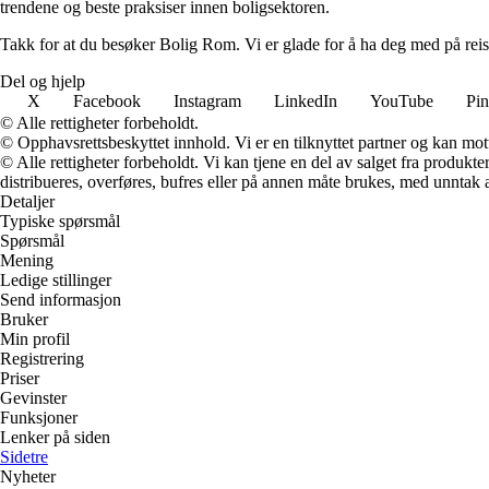
trendene og beste praksiser innen boligsektoren.
Takk for at du besøker Bolig Rom. Vi er glade for å ha deg med på reis
Del og hjelp
X
Facebook
Instagram
LinkedIn
YouTube
Pin
© Alle rettigheter forbeholdt.
© Opphavsrettsbeskyttet innhold. Vi er en tilknyttet partner og kan motta
© Alle rettigheter forbeholdt. Vi kan tjene en del av salget fra produk
distribueres, overføres, bufres eller på annen måte brukes, med unntak av
Detaljer
Typiske spørsmål
Spørsmål
Mening
Ledige stillinger
Send informasjon
Bruker
Min profil
Registrering
Priser
Gevinster
Funksjoner
Lenker på siden
Sidetre
Nyheter