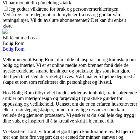
Vi har mottatt din påmelding - takk
Jeg godtar vilkårene for bruk og personvernerklæringen.
Ved å registrere deg mottar du nyheter fra oss og godtar våre
retningslinjer. Vil du avslutte abonnementet? Det kan du enkelt
gjøre.
Bli kjent med oss
Bolig Rom
Bolig Rom
Velkommen til Bolig Rom, din kilde til inspirasjon og kunnskap om
bolig og interiør. Vi er et online medie som brenner for å dele de
nyeste trendene, smarte løsninger og praktiske tips som kan gjøre
ditt hjem til et sted du virkelig trives. Vårt mål er å hjelpe deg med å
skape et rom som reflekterer din personlighet og livsstil.
Hos Bolig Rom tilbyr vi et bredt spekter av innhold, fra inspirerende
artikler om interiørdesign og fargevalg til praktiske guider for
oppussing og vedlikehold. Uansett om du er en erfaren husrenoverer
eller en førstegangskjøper, finner du nyttige ressurser som kan
veilede deg gjennom prosessen. Vi ønsker at du skal føle deg trygg i
dine valg og inspirert til å ta kreative skritt i hjemmet ditt.
Vi eksisterer fordi vi tror at et godt hjem kan forandre liv. Et hjem er
mer enn bare fire vegger; det er et sted for minner, samvær og