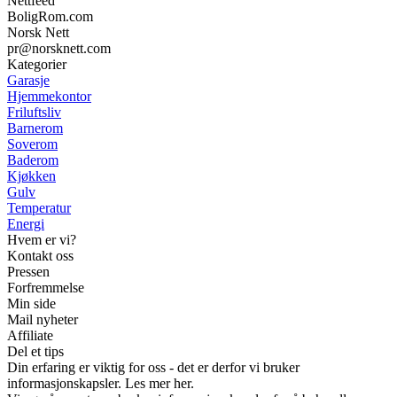
Nettfeed
BoligRom.com
Norsk Nett
pr@norsknett.com
Kategorier
Garasje
Hjemmekontor
Friluftsliv
Barnerom
Soverom
Baderom
Kjøkken
Gulv
Temperatur
Energi
Hvem er vi?
Kontakt oss
Pressen
Forfremmelse
Min side
Mail nyheter
Affiliate
Del et tips
Din erfaring er viktig for oss - det er derfor vi bruker
informasjonskapsler. Les mer her.