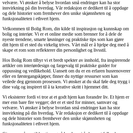
velvære. Vi ønsker å belyse hvordan små endringer kan ha stor
innvirkning på din hverdag. Vår redaksjon er dedikert til å oppdage
og dele historier som fremhever den unike skjønnheten og
funksjonaliteten i ethvert hjem.
Velkommen til Bolig Rom, din kilde til inspirasjon og kunnskap om
bolig og interiør. Vi er et online medie som brenner for å dele de
nyeste trendene, smarte løsninger og praktiske tips som kan gjøre
ditt hjem til et sted du virkelig trives. Vårt mål er å hjelpe deg med å
skape et rom som reflekterer din personlighet og livsstil.
Hos Bolig Rom tilbyr vi et bredt spekter av innhold, fra inspirerende
artikler om interiørdesign og fargevalg til praktiske guider for
oppussing og vedlikehold. Uansett om du er en erfaren husrenoverer
eller en førstegangskjøper, finner du nyttige ressurser som kan
veilede deg gjennom prosessen. Vi ønsker at du skal føle deg trygg i
dine valg og inspirert til å ta kreative skritt i hjemmet ditt.
Vi eksisterer fordi vi tror at et godt hjem kan forandre liv. Et hjem er
mer enn bare fire vegger; det er et sted for minner, samvær og
velvære. Vi ønsker å belyse hvordan små endringer kan ha stor
innvirkning på din hverdag. Vår redaksjon er dedikert til å oppdage
og dele historier som fremhever den unike skjønnheten og
funksjonaliteten i ethvert hjem.