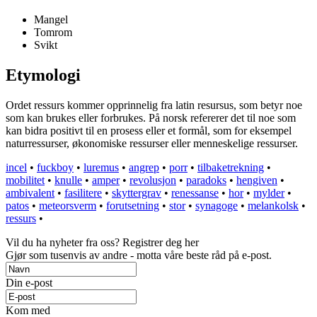
Mangel
Tomrom
Svikt
Etymologi
Ordet ressurs kommer opprinnelig fra latin resursus, som betyr noe
som kan brukes eller forbrukes. På norsk refererer det til noe som
kan bidra positivt til en prosess eller et formål, som for eksempel
naturressurser, økonomiske ressurser eller menneskelige ressurser.
incel
•
fuckboy
•
luremus
•
angrep
•
porr
•
tilbaketrekning
•
mobilitet
•
knulle
•
amper
•
revolusjon
•
paradoks
•
hengiven
•
ambivalent
•
fasilitere
•
skyttergrav
•
renessanse
•
hor
•
mylder
•
patos
•
meteorsverm
•
forutsetning
•
stor
•
synagoge
•
melankolsk
•
ressurs
•
Vil du ha nyheter fra oss? Registrer deg her
Gjør som tusenvis av andre - motta våre beste råd på e-post.
Din e-post
Kom med