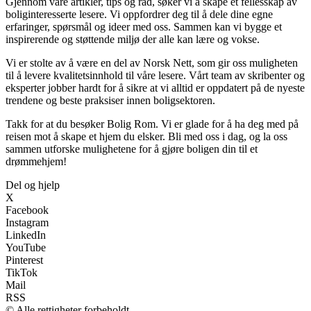
Gjennom våre artikler, tips og råd, søker vi å skape et fellesskap av
boliginteresserte lesere. Vi oppfordrer deg til å dele dine egne
erfaringer, spørsmål og ideer med oss. Sammen kan vi bygge et
inspirerende og støttende miljø der alle kan lære og vokse.
Vi er stolte av å være en del av Norsk Nett, som gir oss muligheten
til å levere kvalitetsinnhold til våre lesere. Vårt team av skribenter og
eksperter jobber hardt for å sikre at vi alltid er oppdatert på de nyeste
trendene og beste praksiser innen boligsektoren.
Takk for at du besøker Bolig Rom. Vi er glade for å ha deg med på
reisen mot å skape et hjem du elsker. Bli med oss i dag, og la oss
sammen utforske mulighetene for å gjøre boligen din til et
drømmehjem!
Del og hjelp
X
Facebook
Instagram
LinkedIn
YouTube
Pinterest
TikTok
Mail
RSS
© Alle rettigheter forbeholdt.