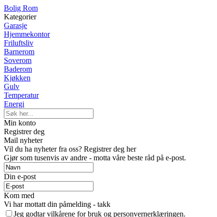
Bolig Rom
Kategorier
Garasje
Hjemmekontor
Friluftsliv
Barnerom
Soverom
Baderom
Kjøkken
Gulv
Temperatur
Energi
Min konto
Registrer deg
Mail nyheter
Vil du ha nyheter fra oss? Registrer deg her
Gjør som tusenvis av andre - motta våre beste råd på e-post.
Din e-post
Kom med
Vi har mottatt din påmelding - takk
Jeg godtar vilkårene for bruk og personvernerklæringen.