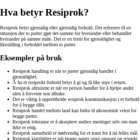
Hva betyr Resiprok?
Resiprok betyr gjensidig eller gjensidig forhold. Det refererer til en
situasjon der to parter gjør det samme for hverandre eller behandler
hverandre på samme måte. Det er en form for gjensidighet og
likestilling i forholdet mellom to parter.
Eksempler på bruk
Resiprok handling er når to parter gjensidig handler i
gjensidighet.
Å ha et resiprokt forhold betyr å gi og få like mye i return.
Resiprok altruisme er når en person handler for å hjelpe andre
uten å forvente noe tilbake.
Det er viktig å opprettholde resiprok kommunikasjon i et forhold
for å bygge tillit.
Resiprok handel mellom land kan bidra til økonomisk vekst for
begge parter.
Resiprok toleranse er å akseptere andres meninger selv om man
ikke er enig.
Resiprok samarbeid er nødvendig for et team for å nå felles mål.
Resiprok kjærlighet er når begge parter viser omsorg og respekt