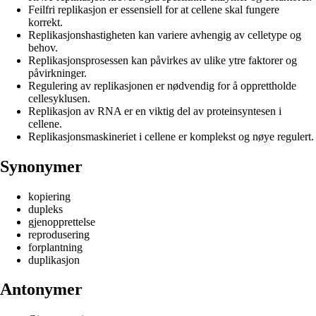
Feilfri replikasjon er essensiell for at cellene skal fungere
korrekt.
Replikasjonshastigheten kan variere avhengig av celletype og
behov.
Replikasjonsprosessen kan påvirkes av ulike ytre faktorer og
påvirkninger.
Regulering av replikasjonen er nødvendig for å opprettholde
cellesyklusen.
Replikasjon av RNA er en viktig del av proteinsyntesen i
cellene.
Replikasjonsmaskineriet i cellene er komplekst og nøye regulert.
Synonymer
kopiering
dupleks
gjenopprettelse
reprodusering
forplantning
duplikasjon
Antonymer