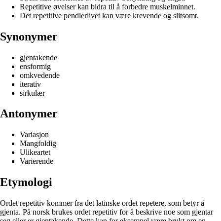
Repetitive øvelser kan bidra til å forbedre muskelminnet.
Det repetitive pendlerlivet kan være krevende og slitsomt.
Synonymer
gjentakende
ensformig
omkvedende
iterativ
sirkulær
Antonymer
Variasjon
Mangfoldig
Ulikeartet
Varierende
Etymologi
Ordet repetitiv kommer fra det latinske ordet repetere, som betyr å
gjenta. På norsk brukes ordet repetitiv for å beskrive noe som gjentar
seg eller er gjentakende. Dette kan for eksempel være brukt om en