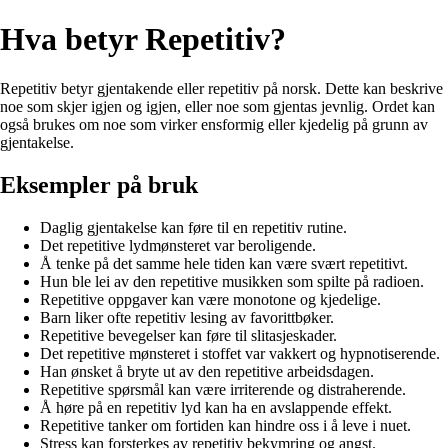
Hva betyr Repetitiv?
Repetitiv betyr gjentakende eller repetitiv på norsk. Dette kan beskrive
noe som skjer igjen og igjen, eller noe som gjentas jevnlig. Ordet kan
også brukes om noe som virker ensformig eller kjedelig på grunn av
gjentakelse.
Eksempler på bruk
Daglig gjentakelse kan føre til en repetitiv rutine.
Det repetitive lydmønsteret var beroligende.
Å tenke på det samme hele tiden kan være svært repetitivt.
Hun ble lei av den repetitive musikken som spilte på radioen.
Repetitive oppgaver kan være monotone og kjedelige.
Barn liker ofte repetitiv lesing av favorittbøker.
Repetitive bevegelser kan føre til slitasjeskader.
Det repetitive mønsteret i stoffet var vakkert og hypnotiserende.
Han ønsket å bryte ut av den repetitive arbeidsdagen.
Repetitive spørsmål kan være irriterende og distraherende.
Å høre på en repetitiv lyd kan ha en avslappende effekt.
Repetitive tanker om fortiden kan hindre oss i å leve i nuet.
Stress kan forsterkes av repetitiv bekymring og angst.