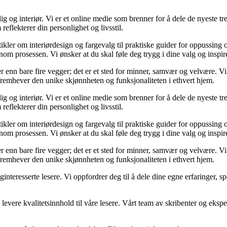
og interiør. Vi er et online medie som brenner for å dele de nyeste tren
reflekterer din personlighet og livsstil.
tikler om interiørdesign og fargevalg til praktiske guider for oppussing
m prosessen. Vi ønsker at du skal føle deg trygg i dine valg og inspirert 
 mer enn bare fire vegger; det er et sted for minner, samvær og velvære.
 fremhever den unike skjønnheten og funksjonaliteten i ethvert hjem.
og interiør. Vi er et online medie som brenner for å dele de nyeste tren
reflekterer din personlighet og livsstil.
tikler om interiørdesign og fargevalg til praktiske guider for oppussing
m prosessen. Vi ønsker at du skal føle deg trygg i dine valg og inspirert 
 mer enn bare fire vegger; det er et sted for minner, samvær og velvære.
 fremhever den unike skjønnheten og funksjonaliteten i ethvert hjem.
liginteresserte lesere. Vi oppfordrer deg til å dele dine egne erfaringe
levere kvalitetsinnhold til våre lesere. Vårt team av skribenter og ekspert