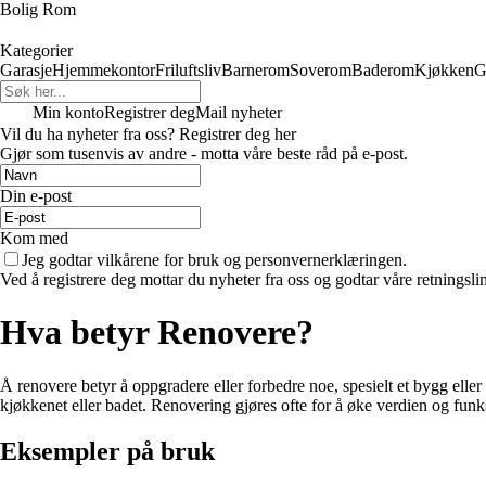
Bolig Rom
Kategorier
Garasje
Hjemmekontor
Friluftsliv
Barnerom
Soverom
Baderom
Kjøkken
G
Min konto
Registrer deg
Mail nyheter
Vil du ha nyheter fra oss? Registrer deg her
Gjør som tusenvis av andre - motta våre beste råd på e-post.
Din e-post
Kom med
Jeg godtar vilkårene for bruk og personvernerklæringen.
Ved å registrere deg mottar du nyheter fra oss og godtar våre retningsli
Hva betyr Renovere?
Å renovere betyr å oppgradere eller forbedre noe, spesielt et bygg eller
kjøkkenet eller badet. Renovering gjøres ofte for å øke verdien og funk
Eksempler på bruk