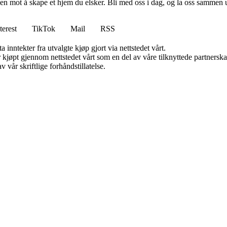
en mot å skape et hjem du elsker. Bli med oss i dag, og la oss sammen 
terest
TikTok
Mail
RSS
 inntekter fra utvalgte kjøp gjort via nettstedet vårt.
ter kjøpt gjennom nettstedet vårt som en del av våre tilknyttede partner
 vår skriftlige forhåndstillatelse.