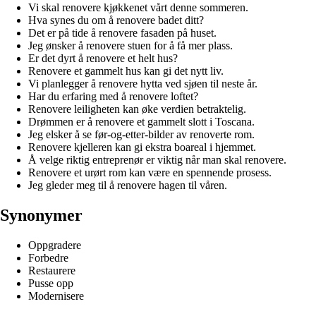
Vi skal renovere kjøkkenet vårt denne sommeren.
Hva synes du om å renovere badet ditt?
Det er på tide å renovere fasaden på huset.
Jeg ønsker å renovere stuen for å få mer plass.
Er det dyrt å renovere et helt hus?
Renovere et gammelt hus kan gi det nytt liv.
Vi planlegger å renovere hytta ved sjøen til neste år.
Har du erfaring med å renovere loftet?
Renovere leiligheten kan øke verdien betraktelig.
Drømmen er å renovere et gammelt slott i Toscana.
Jeg elsker å se før-og-etter-bilder av renoverte rom.
Renovere kjelleren kan gi ekstra boareal i hjemmet.
Å velge riktig entreprenør er viktig når man skal renovere.
Renovere et urørt rom kan være en spennende prosess.
Jeg gleder meg til å renovere hagen til våren.
Synonymer
Oppgradere
Forbedre
Restaurere
Pusse opp
Modernisere