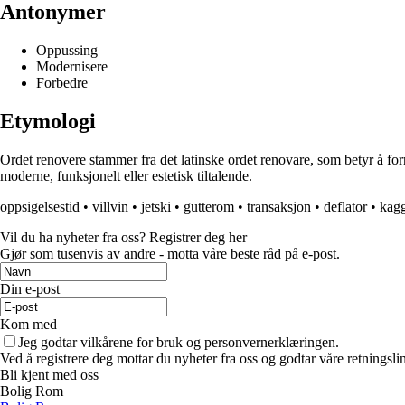
Antonymer
Oppussing
Modernisere
Forbedre
Etymologi
Ordet renovere stammer fra det latinske ordet renovare, som betyr å forny
moderne, funksjonelt eller estetisk tiltalende.
oppsigelsestid
•
villvin
•
jetski
•
gutterom
•
transaksjon
•
deflator
•
kag
Vil du ha nyheter fra oss? Registrer deg her
Gjør som tusenvis av andre - motta våre beste råd på e-post.
Din e-post
Kom med
Jeg godtar vilkårene for bruk og personvernerklæringen.
Ved å registrere deg mottar du nyheter fra oss og godtar våre retningsli
Bli kjent med oss
Bolig Rom