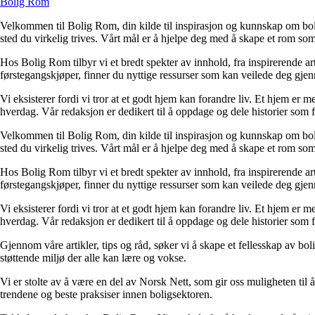
Bolig Rom
Velkommen til Bolig Rom, din kilde til inspirasjon og kunnskap om bolig 
sted du virkelig trives. Vårt mål er å hjelpe deg med å skape et rom som 
Hos Bolig Rom tilbyr vi et bredt spekter av innhold, fra inspirerende ar
førstegangskjøper, finner du nyttige ressurser som kan veilede deg gjenno
Vi eksisterer fordi vi tror at et godt hjem kan forandre liv. Et hjem er
hverdag. Vår redaksjon er dedikert til å oppdage og dele historier som
Velkommen til Bolig Rom, din kilde til inspirasjon og kunnskap om bolig 
sted du virkelig trives. Vårt mål er å hjelpe deg med å skape et rom som 
Hos Bolig Rom tilbyr vi et bredt spekter av innhold, fra inspirerende ar
førstegangskjøper, finner du nyttige ressurser som kan veilede deg gjenno
Vi eksisterer fordi vi tror at et godt hjem kan forandre liv. Et hjem er
hverdag. Vår redaksjon er dedikert til å oppdage og dele historier som
Gjennom våre artikler, tips og råd, søker vi å skape et fellesskap av bo
støttende miljø der alle kan lære og vokse.
Vi er stolte av å være en del av Norsk Nett, som gir oss muligheten til å 
trendene og beste praksiser innen boligsektoren.