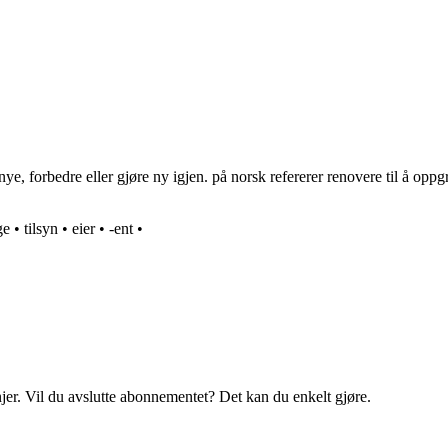
e, forbedre eller gjøre ny igjen. på norsk refererer renovere til å oppgr
ge
•
tilsyn
•
eier
•
-ent
•
njer. Vil du avslutte abonnementet? Det kan du enkelt gjøre.