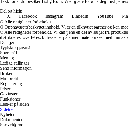
Takk for at du besøker Bolig Rom. Vi er glade for å ha deg med på reis
Del og hjelp
X
Facebook
Instagram
LinkedIn
YouTube
Pin
© Alle rettigheter forbeholdt.
© Opphavsrettsbeskyttet innhold. Vi er en tilknyttet partner og kan motta
© Alle rettigheter forbeholdt. Vi kan tjene en del av salget fra produk
distribueres, overføres, bufres eller på annen måte brukes, med unntak av
Detaljer
Typiske spørsmål
Spørsmål
Mening
Ledige stillinger
Send informasjon
Bruker
Min profil
Registrering
Priser
Gevinster
Funksjoner
Lenker på siden
Sidetre
Nyheter
Dokumenter
Skrivehjørne