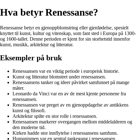
Hva betyr Renessanse?
Renessanse betyr en gjenoppblomstring eller gjenfødelse, spesielt
knyttet til kunst, kultur og vitenskap, som fant sted i Europa på 1300-
og 1600-tallet. Denne perioden er kjent for sin storhetstid innenfor
kunst, musikk, arkitektur og litteratur.
Eksempler på bruk
Renessansen var en viktig periode i europeisk historie.
Kunst og litteratur blomstret under renessansen.
Renessansens tanker og ideer påvirket samfunnet på mange
måter.
Leonardo da Vinci var en av de mest kjente personene fra
renessansen.
Renessansen var preget av en gjenoppdagelse av antikkens
kunst og filosofi.
Arkitektur spilte en stor rolle i renessansen.
Renessansen markerer overgangen mellom middelalderen og
den moderne tid.
Kirken hadde stor innflytelse i renessansens samfunn.
Humanismen var en sentral tankegang i renessansen.