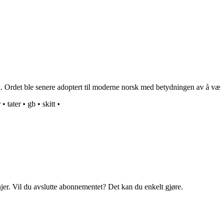
 Ordet ble senere adoptert til moderne norsk med betydningen av å være 
r
•
tater
•
gb
•
skitt
•
njer. Vil du avslutte abonnementet? Det kan du enkelt gjøre.