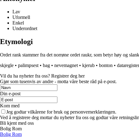
Lav
Uformell
Enkel
Underordnet
Etymologi
Ordet rank stammer fra det norrøne ordet raukr, som betyr høy og slank.
skjegle
•
palimpsest
•
bag
•
nevemagnet
•
kjerub
•
bonton
•
dataregiste
Vil du ha nyheter fra oss? Registrer deg her
Gjør som tusenvis av andre - motta våre beste råd på e-post.
Din e-post
Kom med
Jeg godtar vilkårene for bruk og personvernerklæringen.
Ved å registrere deg mottar du nyheter fra oss og godtar våre retningsli
Bli kjent med oss
Bolig Rom
Bolig Rom