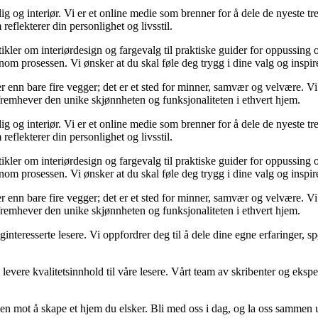
og interiør. Vi er et online medie som brenner for å dele de nyeste tren
reflekterer din personlighet og livsstil.
tikler om interiørdesign og fargevalg til praktiske guider for oppussing
m prosessen. Vi ønsker at du skal føle deg trygg i dine valg og inspirert 
 mer enn bare fire vegger; det er et sted for minner, samvær og velvære.
 fremhever den unike skjønnheten og funksjonaliteten i ethvert hjem.
og interiør. Vi er et online medie som brenner for å dele de nyeste tren
reflekterer din personlighet og livsstil.
tikler om interiørdesign og fargevalg til praktiske guider for oppussing
m prosessen. Vi ønsker at du skal føle deg trygg i dine valg og inspirert 
 mer enn bare fire vegger; det er et sted for minner, samvær og velvære.
 fremhever den unike skjønnheten og funksjonaliteten i ethvert hjem.
liginteresserte lesere. Vi oppfordrer deg til å dele dine egne erfaringe
levere kvalitetsinnhold til våre lesere. Vårt team av skribenter og ekspert
en mot å skape et hjem du elsker. Bli med oss i dag, og la oss sammen 