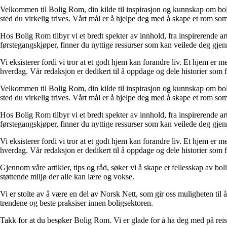
Velkommen til Bolig Rom, din kilde til inspirasjon og kunnskap om bolig 
sted du virkelig trives. Vårt mål er å hjelpe deg med å skape et rom som 
Hos Bolig Rom tilbyr vi et bredt spekter av innhold, fra inspirerende ar
førstegangskjøper, finner du nyttige ressurser som kan veilede deg gjenno
Vi eksisterer fordi vi tror at et godt hjem kan forandre liv. Et hjem er
hverdag. Vår redaksjon er dedikert til å oppdage og dele historier som
Velkommen til Bolig Rom, din kilde til inspirasjon og kunnskap om bolig 
sted du virkelig trives. Vårt mål er å hjelpe deg med å skape et rom som 
Hos Bolig Rom tilbyr vi et bredt spekter av innhold, fra inspirerende ar
førstegangskjøper, finner du nyttige ressurser som kan veilede deg gjenno
Vi eksisterer fordi vi tror at et godt hjem kan forandre liv. Et hjem er
hverdag. Vår redaksjon er dedikert til å oppdage og dele historier som
Gjennom våre artikler, tips og råd, søker vi å skape et fellesskap av bo
støttende miljø der alle kan lære og vokse.
Vi er stolte av å være en del av Norsk Nett, som gir oss muligheten til å 
trendene og beste praksiser innen boligsektoren.
Takk for at du besøker Bolig Rom. Vi er glade for å ha deg med på reis