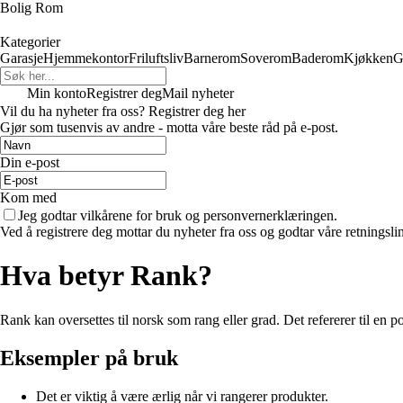
Bolig Rom
Kategorier
Garasje
Hjemmekontor
Friluftsliv
Barnerom
Soverom
Baderom
Kjøkken
G
Min konto
Registrer deg
Mail nyheter
Vil du ha nyheter fra oss? Registrer deg her
Gjør som tusenvis av andre - motta våre beste råd på e-post.
Din e-post
Kom med
Jeg godtar vilkårene for bruk og personvernerklæringen.
Ved å registrere deg mottar du nyheter fra oss og godtar våre retningsli
Hva betyr Rank?
Rank kan oversettes til norsk som rang eller grad. Det refererer til en posi
Eksempler på bruk
Det er viktig å være ærlig når vi rangerer produkter.