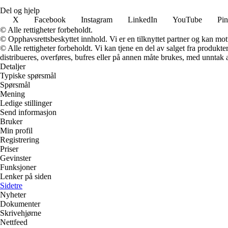
Del og hjelp
X
Facebook
Instagram
LinkedIn
YouTube
Pin
© Alle rettigheter forbeholdt.
© Opphavsrettsbeskyttet innhold. Vi er en tilknyttet partner og kan motta
© Alle rettigheter forbeholdt. Vi kan tjene en del av salget fra produk
distribueres, overføres, bufres eller på annen måte brukes, med unntak av
Detaljer
Typiske spørsmål
Spørsmål
Mening
Ledige stillinger
Send informasjon
Bruker
Min profil
Registrering
Priser
Gevinster
Funksjoner
Lenker på siden
Sidetre
Nyheter
Dokumenter
Skrivehjørne
Nettfeed