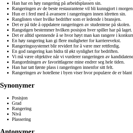
Han har en høy rangering på arbeidsplassen sin.
Rangeringen av de beste restaurantene vil bli kunngjort i morgen
Hun er i ferd med å avansere i rangeringen innen idretten sin.
Ranglisten viser hvilke bedrifter som er ledende i bransjen.
Det er på tide å oppdatere rangeringen av studentene på skolen.
Rangstigen bestemmer hvilken posisjon hver spiller har på laget.
Det er alltid spennende å se hvor høyt man kan rangere i konkurr
En høy rangering kan gi flere muligheter for karrierevekst.
Rangeringssystemet blir revidert for å være mer rettferdig.
En god rangering kan bidra til økt synlighet for bedriften.
Vi må være objektive når vi vurderer rangeringen av kandidatene
Rangordningen av favorittlagene mine endrer seg hele tiden.
Han har tatt første plass i rangeringen innenfor sitt felt.
Rangeringen av hotellene i byen viser hvor populære de er blant 
Synonymer
Posisjon
Grad
Rangering
Nivå
Plassering
Antonymer