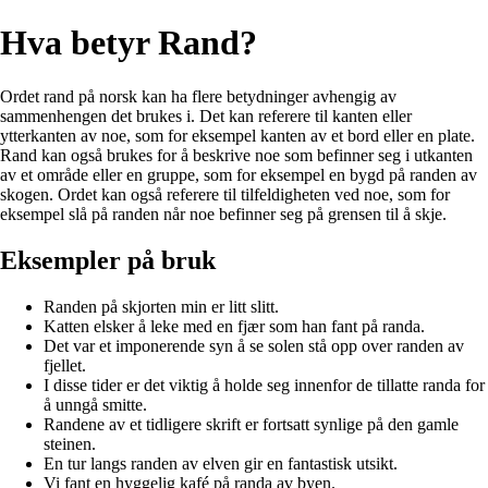
Hva betyr Rand?
Ordet rand på norsk kan ha flere betydninger avhengig av
sammenhengen det brukes i. Det kan referere til kanten eller
ytterkanten av noe, som for eksempel kanten av et bord eller en plate.
Rand kan også brukes for å beskrive noe som befinner seg i utkanten
av et område eller en gruppe, som for eksempel en bygd på randen av
skogen. Ordet kan også referere til tilfeldigheten ved noe, som for
eksempel slå på randen når noe befinner seg på grensen til å skje.
Eksempler på bruk
Randen på skjorten min er litt slitt.
Katten elsker å leke med en fjær som han fant på randa.
Det var et imponerende syn å se solen stå opp over randen av
fjellet.
I disse tider er det viktig å holde seg innenfor de tillatte randa for
å unngå smitte.
Randene av et tidligere skrift er fortsatt synlige på den gamle
steinen.
En tur langs randen av elven gir en fantastisk utsikt.
Vi fant en hyggelig kafé på randa av byen.