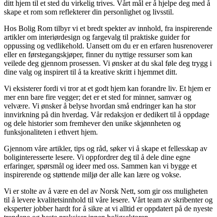
ditt hjem til et sted du virkelig trives. Vårt mål er å hjelpe deg med å
skape et rom som reflekterer din personlighet og livsstil.
Hos Bolig Rom tilbyr vi et bredt spekter av innhold, fra inspirerende
artikler om interiørdesign og fargevalg til praktiske guider for
oppussing og vedlikehold. Uansett om du er en erfaren husrenoverer
eller en førstegangskjøper, finner du nyttige ressurser som kan
veilede deg gjennom prosessen. Vi ønsker at du skal føle deg trygg i
dine valg og inspirert til å ta kreative skritt i hjemmet ditt.
Vi eksisterer fordi vi tror at et godt hjem kan forandre liv. Et hjem er
mer enn bare fire vegger; det er et sted for minner, samvær og
velvære. Vi ønsker å belyse hvordan små endringer kan ha stor
innvirkning på din hverdag. Vår redaksjon er dedikert til å oppdage
og dele historier som fremhever den unike skjønnheten og
funksjonaliteten i ethvert hjem.
Gjennom våre artikler, tips og råd, søker vi å skape et fellesskap av
boliginteresserte lesere. Vi oppfordrer deg til å dele dine egne
erfaringer, spørsmål og ideer med oss. Sammen kan vi bygge et
inspirerende og støttende miljø der alle kan lære og vokse.
Vi er stolte av å være en del av Norsk Nett, som gir oss muligheten
til å levere kvalitetsinnhold til våre lesere. Vårt team av skribenter og
eksperter jobber hardt for å sikre at vi alltid er oppdatert på de nyeste