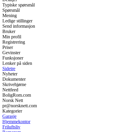
Typiske spørsmål
Spørsmål
Mening
Ledige stillinger
Send informasjon
Bruker
Min profil
Registrering
Priser
Gevinster
Funksjoner
Lenker på siden
Sidetre
Nyheter
Dokumenter
Skrivehjørne
Nettfeed
BoligRom.com
Norsk Nett
pr@norsknett.com
Kategorier
Garasje
Hjemmekontor
Friluftsliv