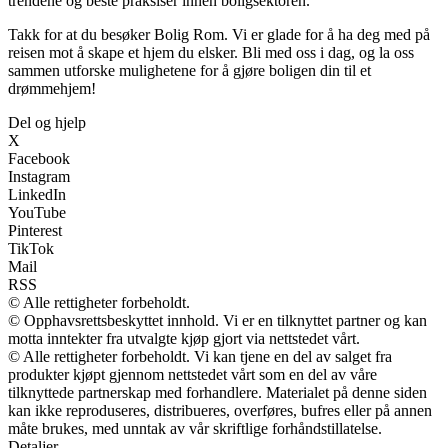
trendene og beste praksiser innen boligsektoren.
Takk for at du besøker Bolig Rom. Vi er glade for å ha deg med på
reisen mot å skape et hjem du elsker. Bli med oss i dag, og la oss
sammen utforske mulighetene for å gjøre boligen din til et
drømmehjem!
Del og hjelp
X
Facebook
Instagram
LinkedIn
YouTube
Pinterest
TikTok
Mail
RSS
© Alle rettigheter forbeholdt.
© Opphavsrettsbeskyttet innhold. Vi er en tilknyttet partner og kan
motta inntekter fra utvalgte kjøp gjort via nettstedet vårt.
© Alle rettigheter forbeholdt. Vi kan tjene en del av salget fra
produkter kjøpt gjennom nettstedet vårt som en del av våre
tilknyttede partnerskap med forhandlere. Materialet på denne siden
kan ikke reproduseres, distribueres, overføres, bufres eller på annen
måte brukes, med unntak av vår skriftlige forhåndstillatelse.
Detaljer