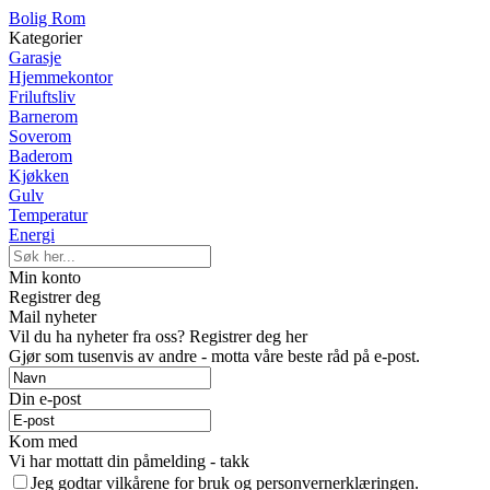
Bolig Rom
Kategorier
Garasje
Hjemmekontor
Friluftsliv
Barnerom
Soverom
Baderom
Kjøkken
Gulv
Temperatur
Energi
Min konto
Registrer deg
Mail nyheter
Vil du ha nyheter fra oss? Registrer deg her
Gjør som tusenvis av andre - motta våre beste råd på e-post.
Din e-post
Kom med
Vi har mottatt din påmelding - takk
Jeg godtar vilkårene for bruk og personvernerklæringen.