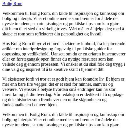
Bolig Rom
Velkommen til Bolig Rom, din kilde til inspirasjon og kunnskap om
bolig og interiør. Vi er et online medie som brenner for å dele de
nyeste trendene, smarte løsninger og praktiske tips som kan gjøre
ditt hjem til et sted du virkelig trives. Vårt mål er å hjelpe deg med å
skape et rom som reflekterer din personlighet og livsstil.
Hos Bolig Rom tilbyr vi et bredt spekter av innhold, fra inspirerende
artikler om interiørdesign og fargevalg til praktiske guider for
oppussing og vedlikehold. Uansett om du er en erfaren husrenoverer
eller en førstegangskjøper, finner du nyttige ressurser som kan
veilede deg gjennom prosessen. Vi ønsker at du skal føle deg trygg i
dine valg og inspirert til å ta kreative skritt i hjemmet ditt.
Vi eksisterer fordi vi tror at et godt hjem kan forandre liv. Et hjem er
mer enn bare fire vegger; det er et sted for minner, samvær og
velvære. Vi ønsker å belyse hvordan små endringer kan ha stor
innvirkning på din hverdag. Vår redaksjon er dedikert til å oppdage
og dele historier som fremhever den unike skjønnheten og
funksjonaliteten i ethvert hjem.
Velkommen til Bolig Rom, din kilde til inspirasjon og kunnskap om
bolig og interiør. Vi er et online medie som brenner for å dele de
nyeste trendene, smarte løsninger og praktiske tips som kan gjøre