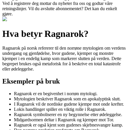
Ved å registrere deg mottar du nyheter fra oss og godtar våre
retningslinjer. Vil du avslutte abonnementet? Det kan du enkelt
gjøre.
Hva betyr Ragnarok?
Ragnarok på norsk refererer til den norrøne mytologien om verdens
undergang og gjenfødelse, hvor gudene, kjemper og monstre
kjemper i en endelig kamp som markerer slutten på verden. Dette
begrepet brukes også metaforisk for å beskrive en total katastrofe
eller ødeleggelse.
Eksempler på bruk
Ragnarok er en begivenhet i norrøn mytologi.
Mytologien beskriver Ragnarok som en apokalyptisk slutt.
I Ragnarok vil de nordiske gudene kjempe mot onde krefter.
Lokis handlinger spiller en viktig rolle i Ragnarok.
Ragnarok symboliserer en ny begynnelse etter ødeleggelse.
Midgardsormen deltar i Ragnarok og kjemper mot Tor.
Ragnarok er også kjent som gudenes skjebnesvangre kamp.