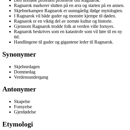
Den norrøne profetien profeterte om Ragnarok.
Ragnarok markerer slutten på en æra og starten på en annen.
Skjebnekampen Ragnarok er uunngåelig ifølge mytologien.
I Ragnarok vil både guder og monstre kjempe til døden.
Ragnarok er en viktig del av norrøn kultur og historie.
Gjennom Ragnarok trodde folk at verden ville fornyes.
Ragnarok beskrives som en katastrofe som vil føre til en ny
tid.
Handlingene til guder og gigantene leder til Ragnarok.
Synonymer
Skjebnedagen
Dommedag
Verdensundergang
Antonymer
Skapelse
Fornyelse
Gjenfødelse
Etymologi