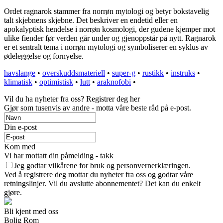
Ordet ragnarok stammer fra norrøn mytologi og betyr bokstavelig
talt skjebnens skjebne. Det beskriver en endetid eller en
apokalyptisk hendelse i norrøn kosmologi, der gudene kjemper mot
ulike fiender før verden går under og gjenoppstår på nytt. Ragnarok
er et sentralt tema i norrøn mytologi og symboliserer en syklus av
ødeleggelse og fornyelse.
havslange
•
overskuddsmateriell
•
super-g
•
rustikk
•
instruks
•
klimatisk
•
optimistisk
•
lutt
•
araknofobi
•
Vil du ha nyheter fra oss? Registrer deg her
Gjør som tusenvis av andre - motta våre beste råd på e-post.
Din e-post
Kom med
Vi har mottatt din påmelding - takk
Jeg godtar vilkårene for bruk og personvernerklæringen.
Ved å registrere deg mottar du nyheter fra oss og godtar våre
retningslinjer. Vil du avslutte abonnementet? Det kan du enkelt
gjøre.
Bli kjent med oss
Bolig Rom