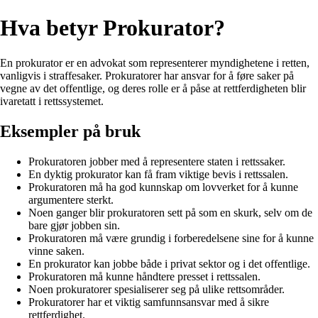
Hva betyr Prokurator?
En prokurator er en advokat som representerer myndighetene i retten,
vanligvis i straffesaker. Prokuratorer har ansvar for å føre saker på
vegne av det offentlige, og deres rolle er å påse at rettferdigheten blir
ivaretatt i rettssystemet.
Eksempler på bruk
Prokuratoren jobber med å representere staten i rettssaker.
En dyktig prokurator kan få fram viktige bevis i rettssalen.
Prokuratoren må ha god kunnskap om lovverket for å kunne
argumentere sterkt.
Noen ganger blir prokuratoren sett på som en skurk, selv om de
bare gjør jobben sin.
Prokuratoren må være grundig i forberedelsene sine for å kunne
vinne saken.
En prokurator kan jobbe både i privat sektor og i det offentlige.
Prokuratoren må kunne håndtere presset i rettssalen.
Noen prokuratorer spesialiserer seg på ulike rettsområder.
Prokuratorer har et viktig samfunnsansvar med å sikre
rettferdighet.