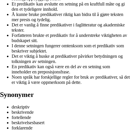
Et predikativ kan avslutte en setning på en kraftfull måte og gi
den et tydeligere innhold.
Å kunne bruke predikativer riktig kan bidra til å gjøre teksten
mer presis og tydelig.
Det er vanlig å finne predikativer i faglitteratur og akademiske
tekster.
Forfatteren brukte et predikativ for å understreke viktigheten av
budskapet sitt.
I denne setningen fungerer omtenksom som et predikativ som
beskriver subjektet.
Det er viktig å huske at predikativer påvirker betydningen og
tolkningen av setningen.
En predikativ kan også være en del av en setning som
inneholder en preposisjonsfrase.
Noen språk har forskjellige regler for bruk av predikativer, så det
er viktig å være oppmerksom på dette.
Synonymer
deskriptiv
beskrivende
fortellende
beskrivelsesbasert
forklarende