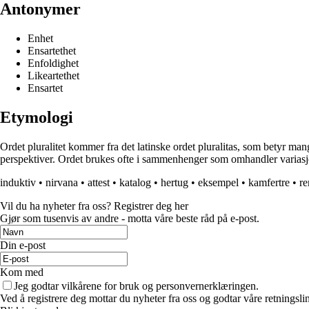
Antonymer
Enhet
Ensartethet
Enfoldighet
Likeartethet
Ensartet
Etymologi
Ordet pluralitet kommer fra det latinske ordet pluralitas, som betyr mangf
perspektiver. Ordet brukes ofte i sammenhenger som omhandler variasjon
induktiv
•
nirvana
•
attest
•
katalog
•
hertug
•
eksempel
•
kamfertre
•
re
Vil du ha nyheter fra oss? Registrer deg her
Gjør som tusenvis av andre - motta våre beste råd på e-post.
Din e-post
Kom med
Jeg godtar vilkårene for bruk og personvernerklæringen.
Ved å registrere deg mottar du nyheter fra oss og godtar våre retningsli