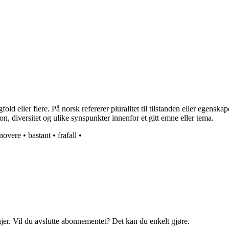
old eller flere. På norsk refererer pluralitet til tilstanden eller egensk
, diversitet og ulike synspunkter innenfor et gitt emne eller tema.
novere
•
bastant
•
frafall
•
njer. Vil du avslutte abonnementet? Det kan du enkelt gjøre.