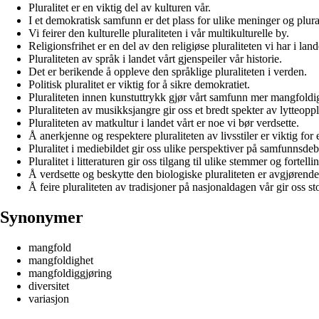
Pluralitet er en viktig del av kulturen vår.
I et demokratisk samfunn er det plass for ulike meninger og plural
Vi feirer den kulturelle pluraliteten i vår multikulturelle by.
Religionsfrihet er en del av den religiøse pluraliteten vi har i land
Pluraliteten av språk i landet vårt gjenspeiler vår historie.
Det er berikende å oppleve den språklige pluraliteten i verden.
Politisk pluralitet er viktig for å sikre demokratiet.
Pluraliteten innen kunstuttrykk gjør vårt samfunn mer mangfoldi
Pluraliteten av musikksjangre gir oss et bredt spekter av lytteoppl
Pluraliteten av matkultur i landet vårt er noe vi bør verdsette.
Å anerkjenne og respektere pluraliteten av livsstiler er viktig fo
Pluralitet i mediebildet gir oss ulike perspektiver på samfunnsdeba
Pluralitet i litteraturen gir oss tilgang til ulike stemmer og fortelli
Å verdsette og beskytte den biologiske pluraliteten er avgjørende 
Å feire pluraliteten av tradisjoner på nasjonaldagen vår gir oss sto
Synonymer
mangfold
mangfoldighet
mangfoldiggjøring
diversitet
variasjon