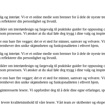
og interiør. Vi er et online medie som brenner for å dele de nyeste tren
reflekterer din personlighet og livsstil.
tikler om interiørdesign og fargevalg til praktiske guider for oppussing
m prosessen. Vi ønsker at du skal føle deg trygg i dine valg og inspirert 
 mer enn bare fire vegger; det er et sted for minner, samvær og velvære.
 fremhever den unike skjønnheten og funksjonaliteten i ethvert hjem.
og interiør. Vi er et online medie som brenner for å dele de nyeste tren
reflekterer din personlighet og livsstil.
tikler om interiørdesign og fargevalg til praktiske guider for oppussing
m prosessen. Vi ønsker at du skal føle deg trygg i dine valg og inspirert 
 mer enn bare fire vegger; det er et sted for minner, samvær og velvære.
 fremhever den unike skjønnheten og funksjonaliteten i ethvert hjem.
liginteresserte lesere. Vi oppfordrer deg til å dele dine egne erfaringe
levere kvalitetsinnhold til våre lesere. Vårt team av skribenter og ekspert