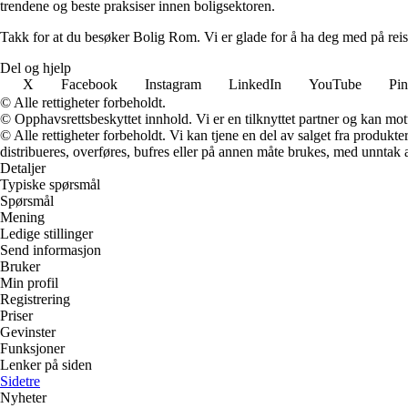
trendene og beste praksiser innen boligsektoren.
Takk for at du besøker Bolig Rom. Vi er glade for å ha deg med på reis
Del og hjelp
X
Facebook
Instagram
LinkedIn
YouTube
Pin
© Alle rettigheter forbeholdt.
© Opphavsrettsbeskyttet innhold. Vi er en tilknyttet partner og kan motta
© Alle rettigheter forbeholdt. Vi kan tjene en del av salget fra produk
distribueres, overføres, bufres eller på annen måte brukes, med unntak av
Detaljer
Typiske spørsmål
Spørsmål
Mening
Ledige stillinger
Send informasjon
Bruker
Min profil
Registrering
Priser
Gevinster
Funksjoner
Lenker på siden
Sidetre
Nyheter