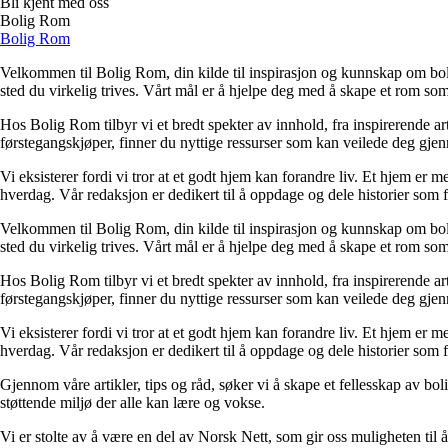
Bli kjent med oss
Bolig Rom
Bolig Rom
Velkommen til Bolig Rom, din kilde til inspirasjon og kunnskap om bolig 
sted du virkelig trives. Vårt mål er å hjelpe deg med å skape et rom som 
Hos Bolig Rom tilbyr vi et bredt spekter av innhold, fra inspirerende ar
førstegangskjøper, finner du nyttige ressurser som kan veilede deg gjenno
Vi eksisterer fordi vi tror at et godt hjem kan forandre liv. Et hjem er
hverdag. Vår redaksjon er dedikert til å oppdage og dele historier som
Velkommen til Bolig Rom, din kilde til inspirasjon og kunnskap om bolig 
sted du virkelig trives. Vårt mål er å hjelpe deg med å skape et rom som 
Hos Bolig Rom tilbyr vi et bredt spekter av innhold, fra inspirerende ar
førstegangskjøper, finner du nyttige ressurser som kan veilede deg gjenno
Vi eksisterer fordi vi tror at et godt hjem kan forandre liv. Et hjem er
hverdag. Vår redaksjon er dedikert til å oppdage og dele historier som
Gjennom våre artikler, tips og råd, søker vi å skape et fellesskap av bo
støttende miljø der alle kan lære og vokse.
Vi er stolte av å være en del av Norsk Nett, som gir oss muligheten til å 