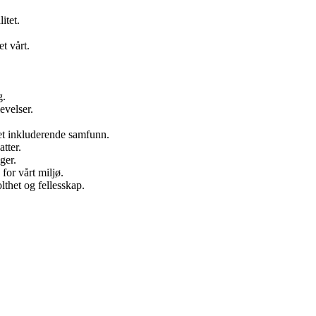
itet.
et vårt.
g.
evelser.
r et inkluderende samfunn.
tter.
nger.
for vårt miljø.
lthet og fellesskap.