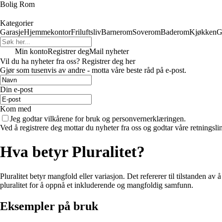
Bolig Rom
Kategorier
Garasje
Hjemmekontor
Friluftsliv
Barnerom
Soverom
Baderom
Kjøkken
G
Min konto
Registrer deg
Mail nyheter
Vil du ha nyheter fra oss? Registrer deg her
Gjør som tusenvis av andre - motta våre beste råd på e-post.
Din e-post
Kom med
Jeg godtar vilkårene for bruk og personvernerklæringen.
Ved å registrere deg mottar du nyheter fra oss og godtar våre retningsli
Hva betyr Pluralitet?
Pluralitet betyr mangfold eller variasjon. Det refererer til tilstanden a
pluralitet for å oppnå et inkluderende og mangfoldig samfunn.
Eksempler på bruk