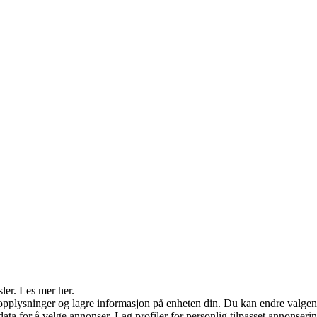
sler. Les mer her.
opplysninger og lagre informasjon på enheten din. Du kan endre valgene
ata for å velge annonser. Lag profiler for personlig tilpasset annonserin