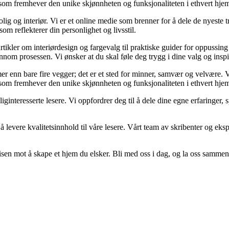
r som fremhever den unike skjønnheten og funksjonaliteten i ethvert hje
g og interiør. Vi er et online medie som brenner for å dele de nyeste tr
som reflekterer din personlighet og livsstil.
artikler om interiørdesign og fargevalg til praktiske guider for oppussin
om prosessen. Vi ønsker at du skal føle deg trygg i dine valg og inspirert
er mer enn bare fire vegger; det er et sted for minner, samvær og velvære
r som fremhever den unike skjønnheten og funksjonaliteten i ethvert hje
oliginteresserte lesere. Vi oppfordrer deg til å dele dine egne erfaring
 levere kvalitetsinnhold til våre lesere. Vårt team av skribenter og ekspe
sen mot å skape et hjem du elsker. Bli med oss i dag, og la oss sammen