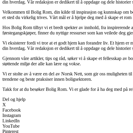
din hverdag. Vår redaksjon er dedikert til å oppdage og dele historie
Velkommen til Bolig Rom, din kilde til inspirasjon og kunnskap om boli
et sted du virkelig trives. Vårt mål er å hjelpe deg med å skape et rom 
Hos Bolig Rom tilbyr vi et bredt spekter av innhold, fra inspirerende 
førstegangskjøper, finner du nyttige ressurser som kan veilede deg gjenn
Vi eksisterer fordi vi tror at et godt hjem kan forandre liv. Et hjem 
din hverdag. Vår redaksjon er dedikert til å oppdage og dele historie
Gjennom våre artikler, tips og råd, søker vi å skape et fellesskap av b
støttende miljø der alle kan lære og vokse.
Vi er stolte av å være en del av Norsk Nett, som gir oss muligheten til å
trendene og beste praksiser innen boligsektoren.
Takk for at du besøker Bolig Rom. Vi er glade for å ha deg med på rei
Del og hjelp
X
Facebook
Instagram
LinkedIn
YouTube
Pinterest