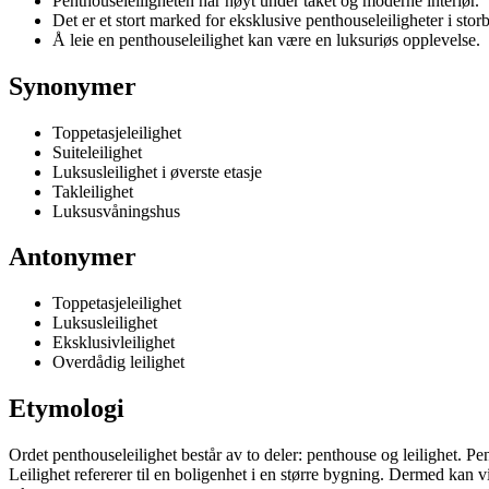
Penthouseleiligheten har høyt under taket og moderne interiør.
Det er et stort marked for eksklusive penthouseleiligheter i stor
Å leie en penthouseleilighet kan være en luksuriøs opplevelse.
Synonymer
Toppetasjeleilighet
Suiteleilighet
Luksusleilighet i øverste etasje
Takleilighet
Luksus­våningshus
Antonymer
Toppetasjeleilighet
Luksusleilighet
Eksklusivleilighet
Overdådig leilighet
Etymologi
Ordet penthouseleilighet består av to deler: penthouse og leilighet. 
Leilighet refererer til en boligenhet i en større bygning. Dermed kan v