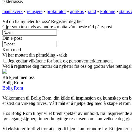
takterrasse.
mannsverk
•
retusjere
•
prokurator
•
aprikos
•
rand
•
kolonne
•
status
Vil du ha nyheter fra oss? Registrer deg her
Gjør som tusenvis av andre - motta våre beste råd på e-post.
Din e-post
Kom med
Vi har mottatt din påmelding - takk
Jeg godtar vilkårene for bruk og personvernerklæringen.
Ved å registrere deg mottar du nyheter fra oss og godtar våre retnings
Bli kjent med oss
Bolig Rom
Bolig Rom
Velkommen til Bolig Rom, din kilde til inspirasjon og kunnskap om boli
et sted du virkelig trives. Vårt mål er å hjelpe deg med å skape et rom 
Hos Bolig Rom tilbyr vi et bredt spekter av innhold, fra inspirerende 
førstegangskjøper, finner du nyttige ressurser som kan veilede deg gjenn
Vi eksisterer fordi vi tror at et godt hjem kan forandre liv. Et hjem 