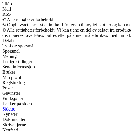
TikTok
Mail
RSS
© Alle rettigheter forbeholdt.
© Opphavsrettsbeskyttet innhold. Vi er en tilknyttet partner og kan mott
© Alle rettigheter forbeholdt. Vi kan tjene en del av salget fra produ
distribueres, overføres, bufres eller på annen måte brukes, med unntak a
Detaljer
Typiske spørsmål
Spørsmål
Mening
Ledige stillinger
Send informasjon
Bruker
Min profil
Registrering
Priser
Gevinster
Funksjoner
Lenker på siden
Sidetre
Nyheter
Dokumenter
Skrivehjørne
Nettfeed