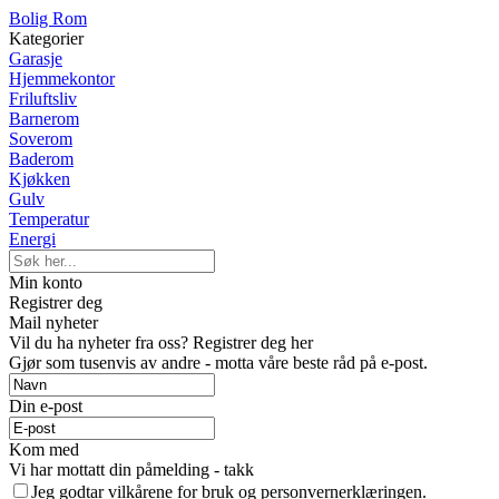
Bolig Rom
Kategorier
Garasje
Hjemmekontor
Friluftsliv
Barnerom
Soverom
Baderom
Kjøkken
Gulv
Temperatur
Energi
Min konto
Registrer deg
Mail nyheter
Vil du ha nyheter fra oss? Registrer deg her
Gjør som tusenvis av andre - motta våre beste råd på e-post.
Din e-post
Kom med
Vi har mottatt din påmelding - takk
Jeg godtar vilkårene for bruk og personvernerklæringen.