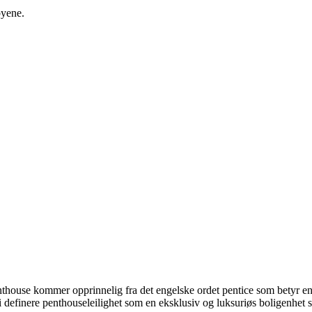
byene.
Penthouse kommer opprinnelig fra det engelske ordet pentice som betyr e
i definere penthouseleilighet som en eksklusiv og luksuriøs boligenhet s