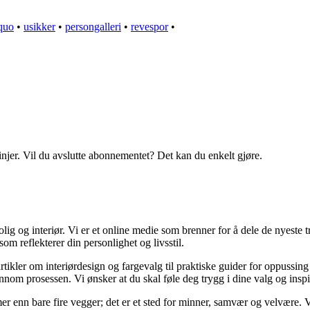
 quo
•
usikker
•
persongalleri
•
revespor
•
linjer. Vil du avslutte abonnementet? Det kan du enkelt gjøre.
g og interiør. Vi er et online medie som brenner for å dele de nyeste tr
som reflekterer din personlighet og livsstil.
artikler om interiørdesign og fargevalg til praktiske guider for oppussin
om prosessen. Vi ønsker at du skal føle deg trygg i dine valg og inspirert
er mer enn bare fire vegger; det er et sted for minner, samvær og velvære