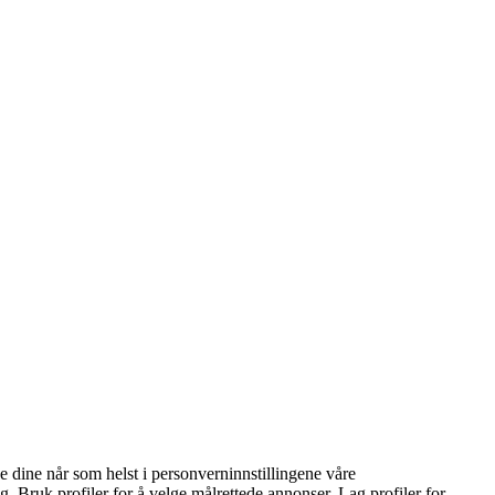
 dine når som helst i personverninnstillingene våre
g. Bruk profiler for å velge målrettede annonser. Lag profiler for