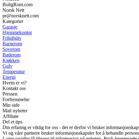
BoligRom.com
Norsk Nett
pr@norsknett.com
Kategorier
Garasje
Hjemmekontor
Friluftsliv
Barnerom
Soverom
Baderom
Kjøkken
Gulv
Temperatur
Energi
Hvem er vi?
Kontakt oss
Pressen
Forfremmelse
Min side
Mail nyheter
Affiliate
Del et tips
Din erfaring er viktig for oss - det er derfor vi bruker informasjonskap
Vi og våre partnere bruker informasjonskapsler for å behandle person
Lagre og/eller få tilgang til informasjon på enheten. Bruk begrensede d