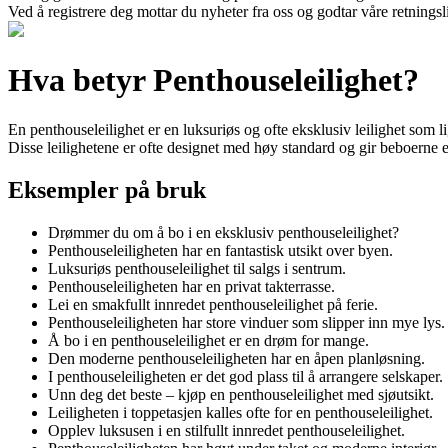
Ved å registrere deg mottar du nyheter fra oss og godtar våre retnings
Hva betyr Penthouseleilighet?
En penthouseleilighet er en luksuriøs og ofte eksklusiv leilighet som l
Disse leilighetene er ofte designet med høy standard og gir beboerne 
Eksempler på bruk
Drømmer du om å bo i en eksklusiv penthouseleilighet?
Penthouseleiligheten har en fantastisk utsikt over byen.
Luksuriøs penthouseleilighet til salgs i sentrum.
Penthouseleiligheten har en privat takterrasse.
Lei en smakfullt innredet penthouseleilighet på ferie.
Penthouseleiligheten har store vinduer som slipper inn mye lys.
Å bo i en penthouseleilighet er en drøm for mange.
Den moderne penthouseleiligheten har en åpen planløsning.
I penthouseleiligheten er det god plass til å arrangere selskaper.
Unn deg det beste – kjøp en penthouseleilighet med sjøutsikt.
Leiligheten i toppetasjen kalles ofte for en penthouseleilighet.
Opplev luksusen i en stilfullt innredet penthouseleilighet.