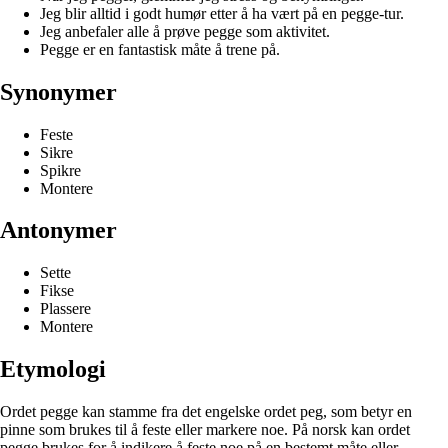
Jeg blir alltid i godt humør etter å ha vært på en pegge-tur.
Jeg anbefaler alle å prøve pegge som aktivitet.
Pegge er en fantastisk måte å trene på.
Synonymer
Feste
Sikre
Spikre
Montere
Antonymer
Sette
Fikse
Plassere
Montere
Etymologi
Ordet pegge kan stamme fra det engelske ordet peg, som betyr en
pinne som brukes til å feste eller markere noe. På norsk kan ordet
pegge brukes for å indikere å feste noe på en bestemt måte eller