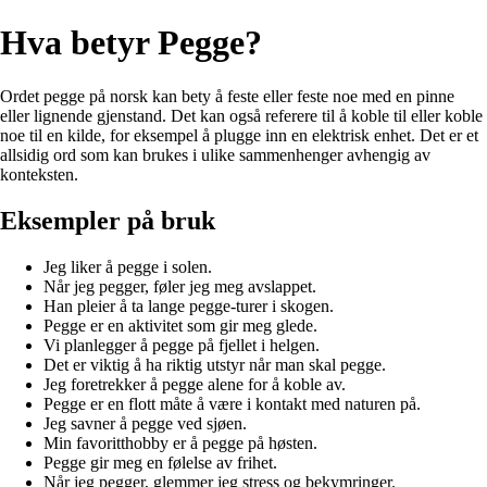
Hva betyr Pegge?
Ordet pegge på norsk kan bety å feste eller feste noe med en pinne
eller lignende gjenstand. Det kan også referere til å koble til eller koble
noe til en kilde, for eksempel å plugge inn en elektrisk enhet. Det er et
allsidig ord som kan brukes i ulike sammenhenger avhengig av
konteksten.
Eksempler på bruk
Jeg liker å pegge i solen.
Når jeg pegger, føler jeg meg avslappet.
Han pleier å ta lange pegge-turer i skogen.
Pegge er en aktivitet som gir meg glede.
Vi planlegger å pegge på fjellet i helgen.
Det er viktig å ha riktig utstyr når man skal pegge.
Jeg foretrekker å pegge alene for å koble av.
Pegge er en flott måte å være i kontakt med naturen på.
Jeg savner å pegge ved sjøen.
Min favoritthobby er å pegge på høsten.
Pegge gir meg en følelse av frihet.
Når jeg pegger, glemmer jeg stress og bekymringer.