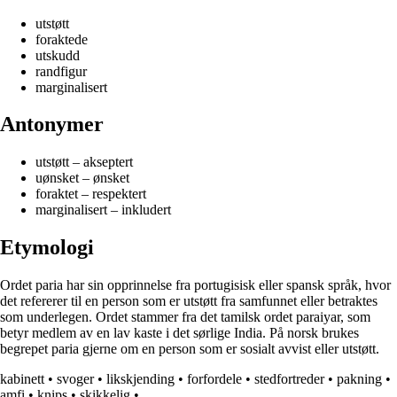
utstøtt
foraktede
utskudd
randfigur
marginalisert
Antonymer
utstøtt – akseptert
uønsket – ønsket
foraktet – respektert
marginalisert – inkludert
Etymologi
Ordet paria har sin opprinnelse fra portugisisk eller spansk språk, hvor
det refererer til en person som er utstøtt fra samfunnet eller betraktes
som underlegen. Ordet stammer fra det tamilsk ordet paraiyar, som
betyr medlem av en lav kaste i det sørlige India. På norsk brukes
begrepet paria gjerne om en person som er sosialt avvist eller utstøtt.
kabinett
•
svoger
•
likskjending
•
forfordele
•
stedfortreder
•
pakning
•
amfi
•
knips
•
skikkelig
•