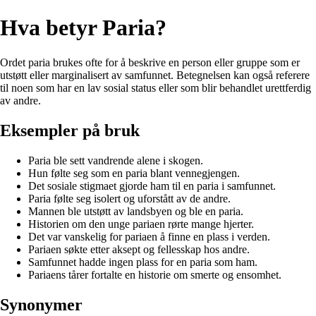
Hva betyr Paria?
Ordet paria brukes ofte for å beskrive en person eller gruppe som er
utstøtt eller marginalisert av samfunnet. Betegnelsen kan også referere
til noen som har en lav sosial status eller som blir behandlet urettferdig
av andre.
Eksempler på bruk
Paria ble sett vandrende alene i skogen.
Hun følte seg som en paria blant vennegjengen.
Det sosiale stigmaet gjorde ham til en paria i samfunnet.
Paria følte seg isolert og uforstått av de andre.
Mannen ble utstøtt av landsbyen og ble en paria.
Historien om den unge pariaen rørte mange hjerter.
Det var vanskelig for pariaen å finne en plass i verden.
Pariaen søkte etter aksept og fellesskap hos andre.
Samfunnet hadde ingen plass for en paria som ham.
Pariaens tårer fortalte en historie om smerte og ensomhet.
Synonymer