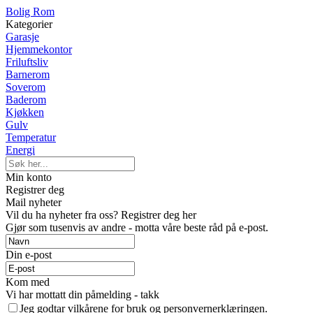
Bolig Rom
Kategorier
Garasje
Hjemmekontor
Friluftsliv
Barnerom
Soverom
Baderom
Kjøkken
Gulv
Temperatur
Energi
Min konto
Registrer deg
Mail nyheter
Vil du ha nyheter fra oss? Registrer deg her
Gjør som tusenvis av andre - motta våre beste råd på e-post.
Din e-post
Kom med
Vi har mottatt din påmelding - takk
Jeg godtar vilkårene for bruk og personvernerklæringen.