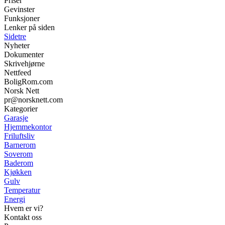
Priser
Gevinster
Funksjoner
Lenker på siden
Sidetre
Nyheter
Dokumenter
Skrivehjørne
Nettfeed
BoligRom.com
Norsk Nett
pr@norsknett.com
Kategorier
Garasje
Hjemmekontor
Friluftsliv
Barnerom
Soverom
Baderom
Kjøkken
Gulv
Temperatur
Energi
Hvem er vi?
Kontakt oss