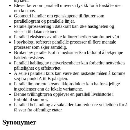
ulykker.
Elever lærer om parallell univers i fysikk for å forstå teorier
om kosmos.
Geometri handler om egenskapene til figurer som
parallellogram og parallelle linjer.
Parallellprosessering i datakraft kan øke hastigheten og
ytelsen til datamaskiner.
Parallell eksistens av ulike kulturer beriker samfunnet vårt.
I psykologi refererer parallelle prosesser til flere mentale
prosesser som skjer samtidig.
Bruken av parallellstoff i medisiner kan bidra til å bekjempe
bakterieresistens.
Parallell kabling av nettverksenheter kan forbedre nettverkets
pålitelighet og effektivitet.
Å seile i parallell kurs kan være den raskeste måten å komme
seg fra punkt A til B på sjøen.
Parallellimporterte kosmetikkprodukter kan ha forskjellige
ingredienser enn de lokale variantene.
Denne tvillingbroren opplever en parallell livshistorie i
forhold til sin bror.
Parallell behandling av søknader kan redusere ventetiden for å
få svar fra offentlige etater.
Synonymer