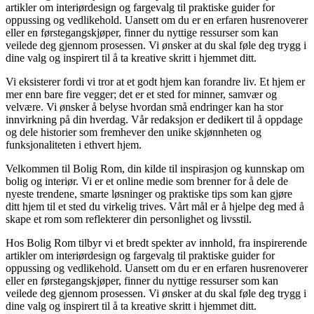
artikler om interiørdesign og fargevalg til praktiske guider for
oppussing og vedlikehold. Uansett om du er en erfaren husrenoverer
eller en førstegangskjøper, finner du nyttige ressurser som kan
veilede deg gjennom prosessen. Vi ønsker at du skal føle deg trygg i
dine valg og inspirert til å ta kreative skritt i hjemmet ditt.
Vi eksisterer fordi vi tror at et godt hjem kan forandre liv. Et hjem er
mer enn bare fire vegger; det er et sted for minner, samvær og
velvære. Vi ønsker å belyse hvordan små endringer kan ha stor
innvirkning på din hverdag. Vår redaksjon er dedikert til å oppdage
og dele historier som fremhever den unike skjønnheten og
funksjonaliteten i ethvert hjem.
Velkommen til Bolig Rom, din kilde til inspirasjon og kunnskap om
bolig og interiør. Vi er et online medie som brenner for å dele de
nyeste trendene, smarte løsninger og praktiske tips som kan gjøre
ditt hjem til et sted du virkelig trives. Vårt mål er å hjelpe deg med å
skape et rom som reflekterer din personlighet og livsstil.
Hos Bolig Rom tilbyr vi et bredt spekter av innhold, fra inspirerende
artikler om interiørdesign og fargevalg til praktiske guider for
oppussing og vedlikehold. Uansett om du er en erfaren husrenoverer
eller en førstegangskjøper, finner du nyttige ressurser som kan
veilede deg gjennom prosessen. Vi ønsker at du skal føle deg trygg i
dine valg og inspirert til å ta kreative skritt i hjemmet ditt.