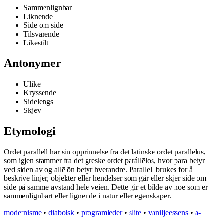
Sammenlignbar
Liknende
Side om side
Tilsvarende
Likestilt
Antonymer
Ulike
Kryssende
Sidelengs
Skjev
Etymologi
Ordet parallell har sin opprinnelse fra det latinske ordet parallelus,
som igjen stammer fra det greske ordet parállēlos, hvor para betyr
ved siden av og allēlōn betyr hverandre. Parallell brukes for å
beskrive linjer, objekter eller hendelser som går eller skjer side om
side på samme avstand hele veien. Dette gir et bilde av noe som er
sammenlignbart eller lignende i natur eller egenskaper.
modernisme
•
diabolsk
•
programleder
•
slite
•
vaniljeessens
•
a-