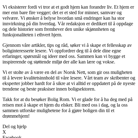
Vi eksisterer fordi vi tror at et godt hjem kan forandre liv. Et hjem er
mer enn bare fire vegger; det er et sted for minner, samvær og
velvære. Vi ønsker å belyse hvordan små endringer kan ha stor
innvirkning på din hverdag. Vår redaksjon er dedikert til å oppdage
og dele historier som fremhever den unike skjønnheten og
funksjonaliteten i ethvert hjem.
Gjennom våre artikler, tips og råd, søker vi å skape et fellesskap av
boliginteresserte lesere. Vi oppfordrer deg til å dele dine egne
erfaringer, spørsmål og ideer med oss. Sammen kan vi bygge et
inspirerende og støttende miljø der alle kan lære og vokse.
Vi er stolte av å være en del av Norsk Nett, som gir oss muligheten
til å levere kvalitetsinnhold til våre lesere. Vårt team av skribenter og
eksperter jobber hardt for å sikre at vi alltid er oppdatert på de nyeste
trendene og beste praksiser innen boligsektoren.
Takk for at du besøker Bolig Rom. Vi er glade for å ha deg med på
reisen mot å skape et hjem du elsker. Bli med oss i dag, og la oss
sammen utforske mulighetene for å gjøre boligen din til et
drømmehjem!
Del og hjelp
X
Facebook