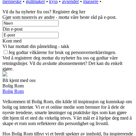
menneske
•
gullmaker
•
kyss
•
avsender
•
massere
•
Vil du ha nyheter fra oss? Registrer deg her
Gjør som tusenvis av andre - motta våre beste råd på e-post.
Din e-post
Kom med
Vi har mottatt din påmelding - takk
Jeg godtar vilkårene for bruk og personvernerklæringen.
Ved å registrere deg mottar du nyheter fra oss og godtar våre
retningslinjer. Vil du avslutte abonnementet? Det kan du enkelt
gjøre.
Bli kjent med oss
Bolig Rom
Bolig Rom
Velkommen til Bolig Rom, din kilde til inspirasjon og kunnskap om
bolig og interiør. Vi er et online medie som brenner for å dele de
nyeste trendene, smarte løsninger og praktiske tips som kan gjøre
ditt hjem til et sted du virkelig trives. Vårt mål er å hjelpe deg med å
skape et rom som reflekterer din personlighet og livsstil.
Hos Bolig Rom tilbyr vi et bredt spekter av innhold, fra inspirerende