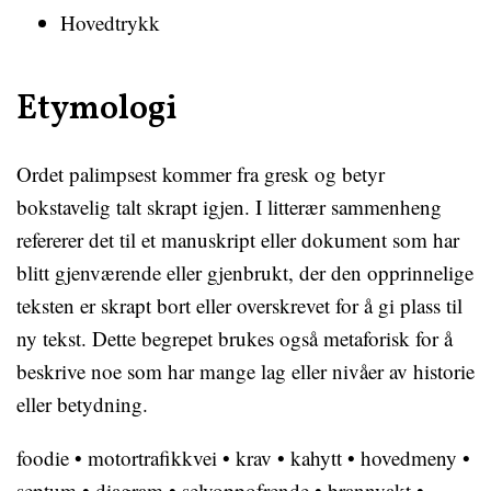
Hovedtrykk
Etymologi
Ordet palimpsest kommer fra gresk og betyr
bokstavelig talt skrapt igjen. I litterær sammenheng
refererer det til et manuskript eller dokument som har
blitt gjenværende eller gjenbrukt, der den opprinnelige
teksten er skrapt bort eller overskrevet for å gi plass til
ny tekst. Dette begrepet brukes også metaforisk for å
beskrive noe som har mange lag eller nivåer av historie
eller betydning.
foodie
•
motortrafikkvei
•
krav
•
kahytt
•
hovedmeny
•
septum
•
diagram
•
selvoppofrende
•
brannvakt
•