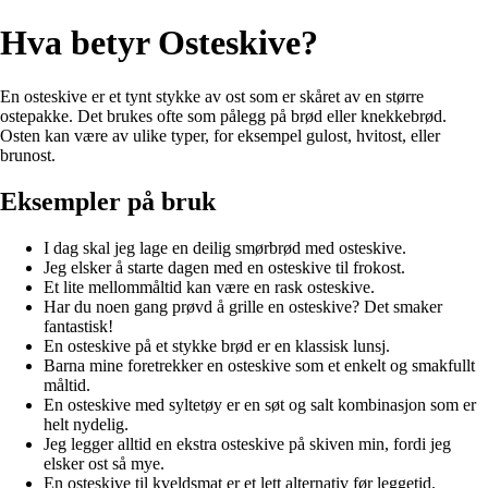
Hva betyr Osteskive?
En osteskive er et tynt stykke av ost som er skåret av en større
ostepakke. Det brukes ofte som pålegg på brød eller knekkebrød.
Osten kan være av ulike typer, for eksempel gulost, hvitost, eller
brunost.
Eksempler på bruk
I dag skal jeg lage en deilig smørbrød med osteskive.
Jeg elsker å starte dagen med en osteskive til frokost.
Et lite mellommåltid kan være en rask osteskive.
Har du noen gang prøvd å grille en osteskive? Det smaker
fantastisk!
En osteskive på et stykke brød er en klassisk lunsj.
Barna mine foretrekker en osteskive som et enkelt og smakfullt
måltid.
En osteskive med syltetøy er en søt og salt kombinasjon som er
helt nydelig.
Jeg legger alltid en ekstra osteskive på skiven min, fordi jeg
elsker ost så mye.
En osteskive til kveldsmat er et lett alternativ før leggetid.