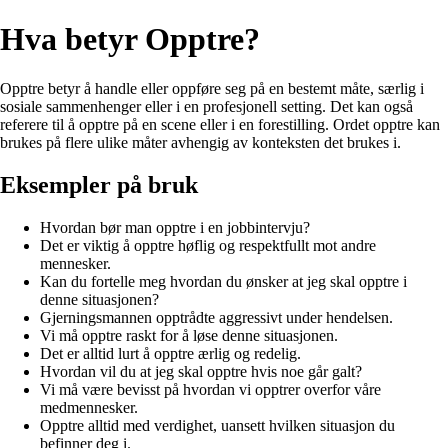
Hva betyr Opptre?
Opptre betyr å handle eller oppføre seg på en bestemt måte, særlig i
sosiale sammenhenger eller i en profesjonell setting. Det kan også
referere til å opptre på en scene eller i en forestilling. Ordet opptre kan
brukes på flere ulike måter avhengig av konteksten det brukes i.
Eksempler på bruk
Hvordan bør man opptre i en jobbintervju?
Det er viktig å opptre høflig og respektfullt mot andre
mennesker.
Kan du fortelle meg hvordan du ønsker at jeg skal opptre i
denne situasjonen?
Gjerningsmannen opptrådte aggressivt under hendelsen.
Vi må opptre raskt for å løse denne situasjonen.
Det er alltid lurt å opptre ærlig og redelig.
Hvordan vil du at jeg skal opptre hvis noe går galt?
Vi må være bevisst på hvordan vi opptrer overfor våre
medmennesker.
Opptre alltid med verdighet, uansett hvilken situasjon du
befinner deg i.