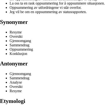
La oss ta en rask oppsummering for å oppsummere situasjonen.
Oppsummering av utfordringene vi står overfor.
Jeg vil be om en oppsummering av statusrapporten.
Synonymer
Resyme
Oversikt
Gjennomgang
Sammendrag
Oppsummering
Konklusjon
Antonymer
Gjennomgang
Sammendrag
Analyse
Oversikt
Resyme
Etymologi