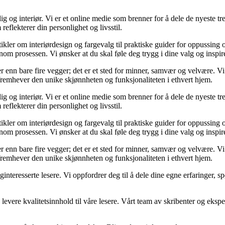
og interiør. Vi er et online medie som brenner for å dele de nyeste tren
reflekterer din personlighet og livsstil.
tikler om interiørdesign og fargevalg til praktiske guider for oppussing
m prosessen. Vi ønsker at du skal føle deg trygg i dine valg og inspirert 
 mer enn bare fire vegger; det er et sted for minner, samvær og velvære.
 fremhever den unike skjønnheten og funksjonaliteten i ethvert hjem.
og interiør. Vi er et online medie som brenner for å dele de nyeste tren
reflekterer din personlighet og livsstil.
tikler om interiørdesign og fargevalg til praktiske guider for oppussing
m prosessen. Vi ønsker at du skal føle deg trygg i dine valg og inspirert 
 mer enn bare fire vegger; det er et sted for minner, samvær og velvære.
 fremhever den unike skjønnheten og funksjonaliteten i ethvert hjem.
liginteresserte lesere. Vi oppfordrer deg til å dele dine egne erfaringe
levere kvalitetsinnhold til våre lesere. Vårt team av skribenter og ekspert