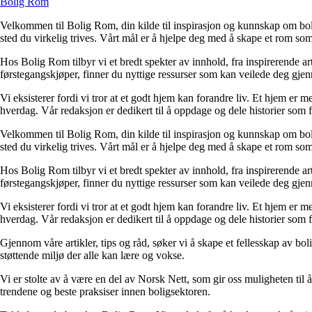
Bolig Rom
Velkommen til Bolig Rom, din kilde til inspirasjon og kunnskap om bolig 
sted du virkelig trives. Vårt mål er å hjelpe deg med å skape et rom som 
Hos Bolig Rom tilbyr vi et bredt spekter av innhold, fra inspirerende ar
førstegangskjøper, finner du nyttige ressurser som kan veilede deg gjenno
Vi eksisterer fordi vi tror at et godt hjem kan forandre liv. Et hjem er
hverdag. Vår redaksjon er dedikert til å oppdage og dele historier som
Velkommen til Bolig Rom, din kilde til inspirasjon og kunnskap om bolig 
sted du virkelig trives. Vårt mål er å hjelpe deg med å skape et rom som 
Hos Bolig Rom tilbyr vi et bredt spekter av innhold, fra inspirerende ar
førstegangskjøper, finner du nyttige ressurser som kan veilede deg gjenno
Vi eksisterer fordi vi tror at et godt hjem kan forandre liv. Et hjem er
hverdag. Vår redaksjon er dedikert til å oppdage og dele historier som
Gjennom våre artikler, tips og råd, søker vi å skape et fellesskap av bo
støttende miljø der alle kan lære og vokse.
Vi er stolte av å være en del av Norsk Nett, som gir oss muligheten til å 
trendene og beste praksiser innen boligsektoren.