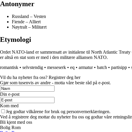
Antonymer
Russland – Vesten
Fiende – Alliert
Nøytralt – Militært
Etymologi
Ordet NATO-land er sammensatt av initialene til North Atlantic Treat
er altså en stat som er med i den militære alliansen NATO.
romantisk
•
selvstendig
•
messeserk
•
eq
•
armatur
•
batch
•
partisipp
•
Vil du ha nyheter fra oss? Registrer deg her
Gjør som tusenvis av andre - motta våre beste råd på e-post.
Din e-post
Kom med
Jeg godtar vilkårene for bruk og personvernerklæringen.
Ved å registrere deg mottar du nyheter fra oss og godtar våre retningsli
Bli kjent med oss
Bolig Rom