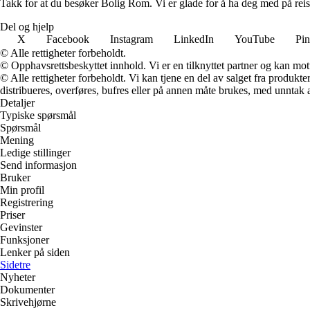
Takk for at du besøker Bolig Rom. Vi er glade for å ha deg med på reis
Del og hjelp
X
Facebook
Instagram
LinkedIn
YouTube
Pin
© Alle rettigheter forbeholdt.
© Opphavsrettsbeskyttet innhold. Vi er en tilknyttet partner og kan motta
© Alle rettigheter forbeholdt. Vi kan tjene en del av salget fra produk
distribueres, overføres, bufres eller på annen måte brukes, med unntak av
Detaljer
Typiske spørsmål
Spørsmål
Mening
Ledige stillinger
Send informasjon
Bruker
Min profil
Registrering
Priser
Gevinster
Funksjoner
Lenker på siden
Sidetre
Nyheter
Dokumenter
Skrivehjørne