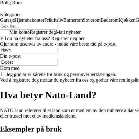
Bolig Rom
Kategorier
Garasje
Hjemmekontor
Friluftsliv
Barnerom
Soverom
Baderom
Kjøkken
G
Min konto
Registrer deg
Mail nyheter
Vil du ha nyheter fra oss? Registrer deg her
Gjør som tusenvis av andre - motta våre beste råd på e-post.
Din e-post
Kom med
Jeg godtar vilkårene for bruk og personvernerklæringen.
Ved å registrere deg mottar du nyheter fra oss og godtar våre retningsli
Hva betyr Nato-Land?
NATO-land refererer til et land som er medlem av den militære alliansen
eller trussel mot et av medlemslandene.
Eksempler på bruk