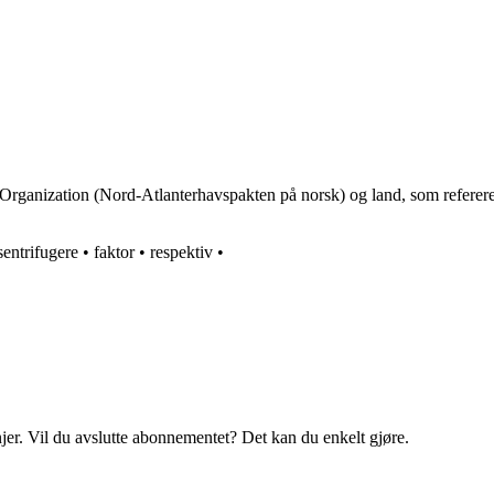
y Organization (Nord-Atlanterhavspakten på norsk) og land, som refere
sentrifugere
•
faktor
•
respektiv
•
njer. Vil du avslutte abonnementet? Det kan du enkelt gjøre.