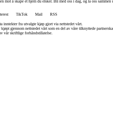
en mot å skape et hjem du elsker. Bli med oss i dag, og la oss sammen 
terest
TikTok
Mail
RSS
 inntekter fra utvalgte kjøp gjort via nettstedet vårt.
ter kjøpt gjennom nettstedet vårt som en del av våre tilknyttede partner
 vår skriftlige forhåndstillatelse.