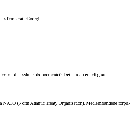
ulv
Temperatur
Energi
njer. Vil du avslutte abonnementet? Det kan du enkelt gjøre.
 NATO (North Atlantic Treaty Organization). Medlemslandene forplikter s