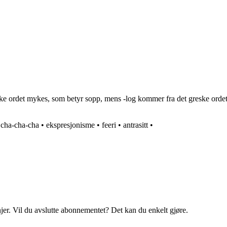
e ordet mykes, som betyr sopp, mens -log kommer fra det greske ordet l
•
cha-cha-cha
•
ekspresjonisme
•
feeri
•
antrasitt
•
njer. Vil du avslutte abonnementet? Det kan du enkelt gjøre.