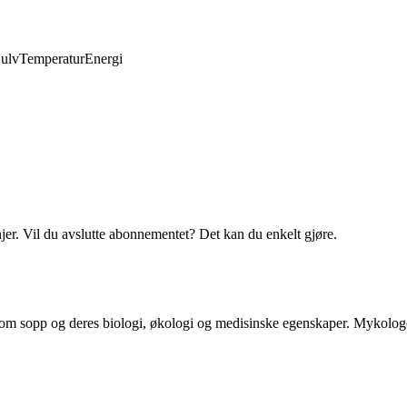
ulv
Temperatur
Energi
njer. Vil du avslutte abonnementet? Det kan du enkelt gjøre.
m sopp og deres biologi, økologi og medisinske egenskaper. Mykologer