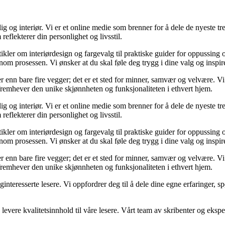
og interiør. Vi er et online medie som brenner for å dele de nyeste tren
reflekterer din personlighet og livsstil.
tikler om interiørdesign og fargevalg til praktiske guider for oppussing
m prosessen. Vi ønsker at du skal føle deg trygg i dine valg og inspirert 
 mer enn bare fire vegger; det er et sted for minner, samvær og velvære.
 fremhever den unike skjønnheten og funksjonaliteten i ethvert hjem.
og interiør. Vi er et online medie som brenner for å dele de nyeste tren
reflekterer din personlighet og livsstil.
tikler om interiørdesign og fargevalg til praktiske guider for oppussing
m prosessen. Vi ønsker at du skal føle deg trygg i dine valg og inspirert 
 mer enn bare fire vegger; det er et sted for minner, samvær og velvære.
 fremhever den unike skjønnheten og funksjonaliteten i ethvert hjem.
liginteresserte lesere. Vi oppfordrer deg til å dele dine egne erfaringe
levere kvalitetsinnhold til våre lesere. Vårt team av skribenter og ekspert