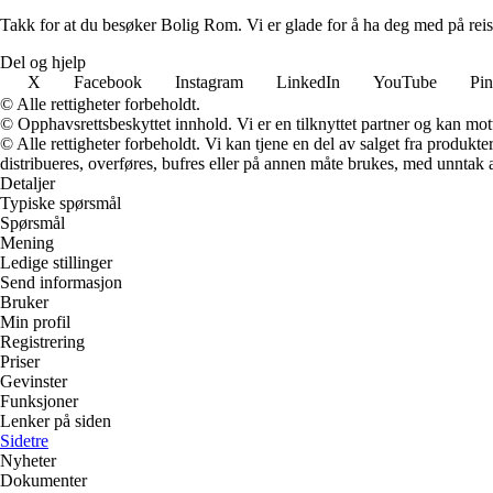
Takk for at du besøker Bolig Rom. Vi er glade for å ha deg med på reis
Del og hjelp
X
Facebook
Instagram
LinkedIn
YouTube
Pin
© Alle rettigheter forbeholdt.
© Opphavsrettsbeskyttet innhold. Vi er en tilknyttet partner og kan motta
© Alle rettigheter forbeholdt. Vi kan tjene en del av salget fra produk
distribueres, overføres, bufres eller på annen måte brukes, med unntak av
Detaljer
Typiske spørsmål
Spørsmål
Mening
Ledige stillinger
Send informasjon
Bruker
Min profil
Registrering
Priser
Gevinster
Funksjoner
Lenker på siden
Sidetre
Nyheter
Dokumenter