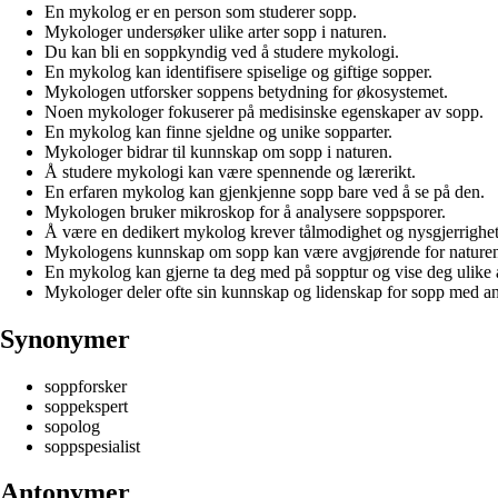
En mykolog er en person som studerer sopp.
Mykologer undersøker ulike arter sopp i naturen.
Du kan bli en soppkyndig ved å studere mykologi.
En mykolog kan identifisere spiselige og giftige sopper.
Mykologen utforsker soppens betydning for økosystemet.
Noen mykologer fokuserer på medisinske egenskaper av sopp.
En mykolog kan finne sjeldne og unike sopparter.
Mykologer bidrar til kunnskap om sopp i naturen.
Å studere mykologi kan være spennende og lærerikt.
En erfaren mykolog kan gjenkjenne sopp bare ved å se på den.
Mykologen bruker mikroskop for å analysere soppsporer.
Å være en dedikert mykolog krever tålmodighet og nysgjerrighet
Mykologens kunnskap om sopp kan være avgjørende for naturen
En mykolog kan gjerne ta deg med på sopptur og vise deg ulike a
Mykologer deler ofte sin kunnskap og lidenskap for sopp med and
Synonymer
soppforsker
soppekspert
sopolog
soppspesialist
Antonymer