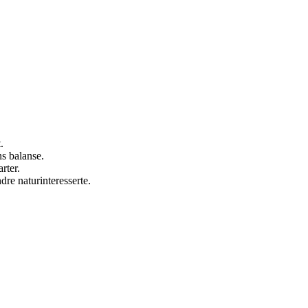
.
s balanse.
rter.
re naturinteresserte.