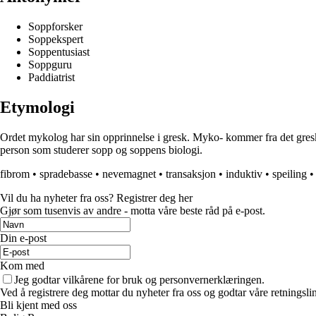
Soppforsker
Soppekspert
Soppentusiast
Soppguru
Paddiatrist
Etymologi
Ordet mykolog har sin opprinnelse i gresk. Myko- kommer fra det gresk
person som studerer sopp og soppens biologi.
fibrom
•
spradebasse
•
nevemagnet
•
transaksjon
•
induktiv
•
speiling
Vil du ha nyheter fra oss? Registrer deg her
Gjør som tusenvis av andre - motta våre beste råd på e-post.
Din e-post
Kom med
Jeg godtar vilkårene for bruk og personvernerklæringen.
Ved å registrere deg mottar du nyheter fra oss og godtar våre retningsli
Bli kjent med oss