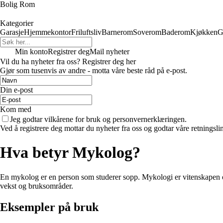
Bolig Rom
Kategorier
Garasje
Hjemmekontor
Friluftsliv
Barnerom
Soverom
Baderom
Kjøkken
G
Min konto
Registrer deg
Mail nyheter
Vil du ha nyheter fra oss? Registrer deg her
Gjør som tusenvis av andre - motta våre beste råd på e-post.
Din e-post
Kom med
Jeg godtar vilkårene for bruk og personvernerklæringen.
Ved å registrere deg mottar du nyheter fra oss og godtar våre retningsli
Hva betyr Mykolog?
En mykolog er en person som studerer sopp. Mykologi er vitenskapen o
vekst og bruksområder.
Eksempler på bruk