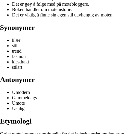
Det er gøy å følge med på motebloggere.
Boken handler om motehistorie.
Det er viktig å finne sin egen stil uavhengig av moten.
Synonymer
klær
stil
trend
fashion
klesdrakt
stilart
Antonymer
Umodern
Gammeldags
Umote
Ustilig
Etymologi
Ordet mote kommer opprinnelig fra det latinske ordet modus, som