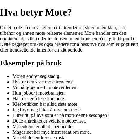
Hva betyr Mote?
Ordet mote på norsk refererer til trender og stiler innen klær, sko,
tilbehør og annen mote-relaterte elementer. Mote handler om den
dominerende stilen eller tendensen innen bransjen på et gitt tidspunkt.
Dette begrepet brukes også bredere for å beskrive hva som er populært
eller trendsettende innenfor en gitt periode.
Eksempler på bruk
Moten endrer seg stadig.
Hva er den siste mote trenden?
Vi må følge med i moteverdenen.
Hun jobber i motebransjen.
Han elsker å lese om mote.
Klesbutikken har alltid siste mote.
Jeg bryr meg ikke så mye om mote.
Lurer du på hva som er på mote denne sesongen?
Dette antrekket er veldig motebevisst.
Moteukene er alltid spennende.
Magasinet har mye interessant om mote.
Motebildet endrer seg raskt.