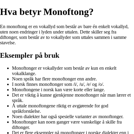
Hva betyr Monoftong?
En monoftong er en vokallyd som består av bare én enkelt vokallyd,
uten noen endringer i lyden under uttalen. Dette skiller seg fra
diftonger, som består av to vokallyder som uttales sammen i samme
stavelse.
Eksempler på bruk
Monoftonger er vokallyder som består av kun en enkelt
vokalklange.
Noen språk har flere monoftonger enn andre.
I norsk finnes monoftonger som /i/, /u/, /e/ og /o/.
Monoftongene i norsk kan være korte eller lange.
Det er viktig å kunne gjenkjenne monoftonger når man lærer et
språk.
Å uttale monoftongene riktig er avgjørende for god
språkforståelse.
Noen dialekter har også spesielle varianter av monoftonger.
Monoftonger kan noen ganger være vanskelige å skille fra
diftonger.
Det er flere eksempler på monoftonger i norske dialekter enn i