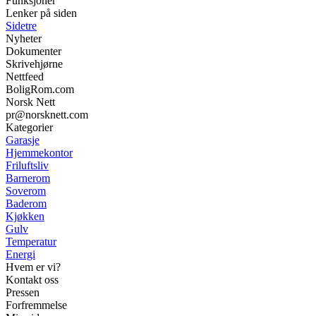
Funksjoner
Lenker på siden
Sidetre
Nyheter
Dokumenter
Skrivehjørne
Nettfeed
BoligRom.com
Norsk Nett
pr@norsknett.com
Kategorier
Garasje
Hjemmekontor
Friluftsliv
Barnerom
Soverom
Baderom
Kjøkken
Gulv
Temperatur
Energi
Hvem er vi?
Kontakt oss
Pressen
Forfremmelse