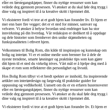
eller en førstegangskjøper, finner du nyttige ressurser som kan
veilede deg gjennom prosessen. Vi ønsker at du skal føle deg trygg i
dine valg og inspirert til å ta kreative skritt i hjemmet ditt.
Vi eksisterer fordi vi tror at et godt hjem kan forandre liv. Et hjem er
mer enn bare fire vegger; det er et sted for minner, samvær og
velvære. Vi ønsker å belyse hvordan små endringer kan ha stor
innvirkning på din hverdag. Vår redaksjon er dedikert til å oppdage
og dele historier som fremhever den unike skjønnheten og
funksjonaliteten i ethvert hjem.
Velkommen til Bolig Rom, din kilde til inspirasjon og kunnskap om
bolig og interiør. Vi er et online medie som brenner for å dele de
nyeste trendene, smarte løsninger og praktiske tips som kan gjøre
ditt hjem til et sted du virkelig trives. Vårt mål er å hjelpe deg med å
skape et rom som reflekterer din personlighet og livsstil.
Hos Bolig Rom tilbyr vi et bredt spekter av innhold, fra inspirerende
artikler om interiørdesign og fargevalg til praktiske guider for
oppussing og vedlikehold. Uansett om du er en erfaren husrenoverer
eller en førstegangskjøper, finner du nyttige ressurser som kan
veilede deg gjennom prosessen. Vi ønsker at du skal føle deg trygg i
dine valg og inspirert til å ta kreative skritt i hjemmet ditt.
Vi eksisterer fordi vi tror at et godt hjem kan forandre liv. Et hjem er