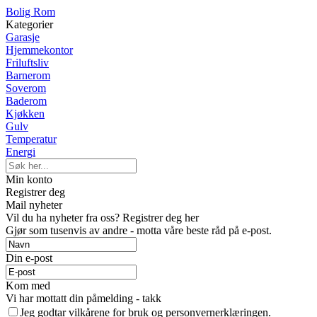
Bolig Rom
Kategorier
Garasje
Hjemmekontor
Friluftsliv
Barnerom
Soverom
Baderom
Kjøkken
Gulv
Temperatur
Energi
Min konto
Registrer deg
Mail nyheter
Vil du ha nyheter fra oss? Registrer deg her
Gjør som tusenvis av andre - motta våre beste råd på e-post.
Din e-post
Kom med
Vi har mottatt din påmelding - takk
Jeg godtar vilkårene for bruk og personvernerklæringen.