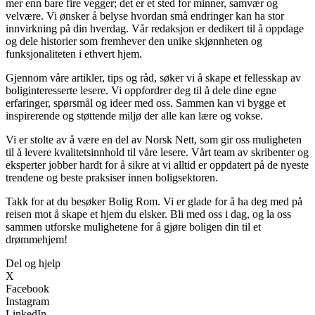
mer enn bare fire vegger; det er et sted for minner, samvær og
velvære. Vi ønsker å belyse hvordan små endringer kan ha stor
innvirkning på din hverdag. Vår redaksjon er dedikert til å oppdage
og dele historier som fremhever den unike skjønnheten og
funksjonaliteten i ethvert hjem.
Gjennom våre artikler, tips og råd, søker vi å skape et fellesskap av
boliginteresserte lesere. Vi oppfordrer deg til å dele dine egne
erfaringer, spørsmål og ideer med oss. Sammen kan vi bygge et
inspirerende og støttende miljø der alle kan lære og vokse.
Vi er stolte av å være en del av Norsk Nett, som gir oss muligheten
til å levere kvalitetsinnhold til våre lesere. Vårt team av skribenter og
eksperter jobber hardt for å sikre at vi alltid er oppdatert på de nyeste
trendene og beste praksiser innen boligsektoren.
Takk for at du besøker Bolig Rom. Vi er glade for å ha deg med på
reisen mot å skape et hjem du elsker. Bli med oss i dag, og la oss
sammen utforske mulighetene for å gjøre boligen din til et
drømmehjem!
Del og hjelp
X
Facebook
Instagram
LinkedIn