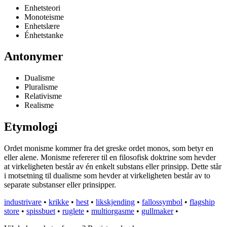
Enhetsteori
Monoteisme
Enhetslære
Énhetstanke
Antonymer
Dualisme
Pluralisme
Relativisme
Realisme
Etymologi
Ordet monisme kommer fra det greske ordet monos, som betyr en
eller alene. Monisme refererer til en filosofisk doktrine som hevder
at virkeligheten består av én enkelt substans eller prinsipp. Dette står
i motsetning til dualisme som hevder at virkeligheten består av to
separate substanser eller prinsipper.
industrivare
•
krikke
•
hest
•
likskjending
•
fallossymbol
•
flagship
store
•
spissbuet
•
ruglete
•
multiorgasme
•
gullmaker
•