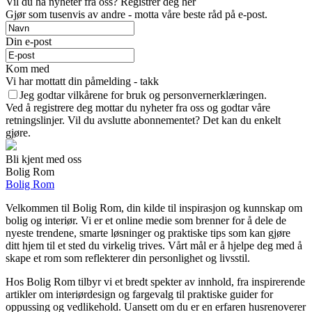
Vil du ha nyheter fra oss? Registrer deg her
Gjør som tusenvis av andre - motta våre beste råd på e-post.
Din e-post
Kom med
Vi har mottatt din påmelding - takk
Jeg godtar vilkårene for bruk og personvernerklæringen.
Ved å registrere deg mottar du nyheter fra oss og godtar våre
retningslinjer. Vil du avslutte abonnementet? Det kan du enkelt
gjøre.
Bli kjent med oss
Bolig Rom
Bolig Rom
Velkommen til Bolig Rom, din kilde til inspirasjon og kunnskap om
bolig og interiør. Vi er et online medie som brenner for å dele de
nyeste trendene, smarte løsninger og praktiske tips som kan gjøre
ditt hjem til et sted du virkelig trives. Vårt mål er å hjelpe deg med å
skape et rom som reflekterer din personlighet og livsstil.
Hos Bolig Rom tilbyr vi et bredt spekter av innhold, fra inspirerende
artikler om interiørdesign og fargevalg til praktiske guider for
oppussing og vedlikehold. Uansett om du er en erfaren husrenoverer