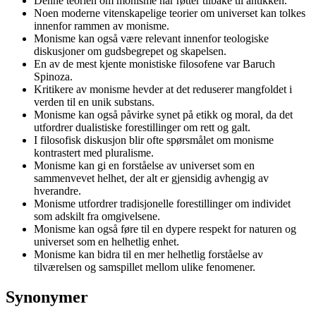
Denne teorien om monisme har røtter tilbake til antikken.
Noen moderne vitenskapelige teorier om universet kan tolkes
innenfor rammen av monisme.
Monisme kan også være relevant innenfor teologiske
diskusjoner om gudsbegrepet og skapelsen.
En av de mest kjente monistiske filosofene var Baruch
Spinoza.
Kritikere av monisme hevder at det reduserer mangfoldet i
verden til en unik substans.
Monisme kan også påvirke synet på etikk og moral, da det
utfordrer dualistiske forestillinger om rett og galt.
I filosofisk diskusjon blir ofte spørsmålet om monisme
kontrastert med pluralisme.
Monisme kan gi en forståelse av universet som en
sammenvevet helhet, der alt er gjensidig avhengig av
hverandre.
Monisme utfordrer tradisjonelle forestillinger om individet
som adskilt fra omgivelsene.
Monisme kan også føre til en dypere respekt for naturen og
universet som en helhetlig enhet.
Monisme kan bidra til en mer helhetlig forståelse av
tilværelsen og samspillet mellom ulike fenomener.
Synonymer