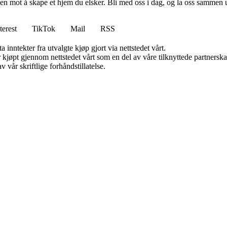
en mot å skape et hjem du elsker. Bli med oss i dag, og la oss sammen 
terest
TikTok
Mail
RSS
 inntekter fra utvalgte kjøp gjort via nettstedet vårt.
ter kjøpt gjennom nettstedet vårt som en del av våre tilknyttede partner
 vår skriftlige forhåndstillatelse.