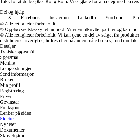
Takk for at du besøker Bolig Rom. Vi er glade for å ha deg med på reis
Del og hjelp
X
Facebook
Instagram
LinkedIn
YouTube
Pin
© Alle rettigheter forbeholdt.
© Opphavsrettsbeskyttet innhold. Vi er en tilknyttet partner og kan motta
© Alle rettigheter forbeholdt. Vi kan tjene en del av salget fra produk
distribueres, overføres, bufres eller på annen måte brukes, med unntak av
Detaljer
Typiske spørsmål
Spørsmål
Mening
Ledige stillinger
Send informasjon
Bruker
Min profil
Registrering
Priser
Gevinster
Funksjoner
Lenker på siden
Sidetre
Nyheter
Dokumenter
Skrivehjørne