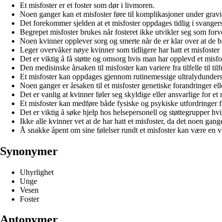
Et misfoster er et foster som dør i livmoren.
Noen ganger kan et misfoster føre til komplikasjoner under gravi
Det forekommer sjelden at et misfoster oppdages tidlig i svanger
Begrepet misfoster brukes når fosteret ikke utvikler seg som forv
Noen kvinner opplever sorg og smerte når de er klar over at de bæ
Leger overvåker nøye kvinner som tidligere har hatt et misfoster 
Det er viktig å få støtte og omsorg hvis man har opplevd et misfo
Den medisinske årsaken til misfoster kan variere fra tilfelle til tilf
Et misfoster kan oppdages gjennom rutinemessige ultralydunders
Noen ganger er årsaken til et misfoster genetiske forandringer el
Det er vanlig at kvinner føler seg skyldige eller ansvarlige for et 
Et misfoster kan medføre både fysiske og psykiske utfordringer 
Det er viktig å søke hjelp hos helsepersonell og støttegrupper hv
Ikke alle kvinner vet at de har hatt et misfoster, da det noen gang
Å snakke åpent om sine følelser rundt et misfoster kan være en v
Synonymer
Uhyrlighet
Unge
Vesen
Foster
Antonymer