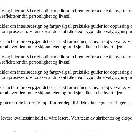
og interiør. Vi er et online medie som brenner for å dele de nyeste tren
reflekterer din personlighet og livsstil.
tikler om interiørdesign og fargevalg til praktiske guider for oppussing
m prosessen. Vi ønsker at du skal føle deg trygg i dine valg og inspirert 
 mer enn bare fire vegger; det er et sted for minner, samvær og velvære.
 fremhever den unike skjønnheten og funksjonaliteten i ethvert hjem.
og interiør. Vi er et online medie som brenner for å dele de nyeste tren
reflekterer din personlighet og livsstil.
tikler om interiørdesign og fargevalg til praktiske guider for oppussing
m prosessen. Vi ønsker at du skal føle deg trygg i dine valg og inspirert 
 mer enn bare fire vegger; det er et sted for minner, samvær og velvære.
 fremhever den unike skjønnheten og funksjonaliteten i ethvert hjem.
liginteresserte lesere. Vi oppfordrer deg til å dele dine egne erfaringe
levere kvalitetsinnhold til våre lesere. Vårt team av skribenter og ekspert