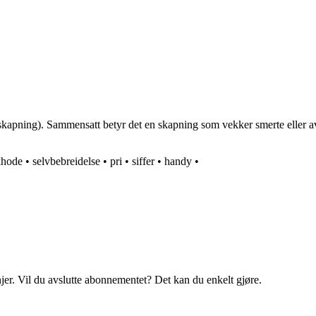
apning). Sammensatt betyr det en skapning som vekker smerte eller avs
khode
•
selvbebreidelse
•
pri
•
siffer
•
handy
•
njer. Vil du avslutte abonnementet? Det kan du enkelt gjøre.