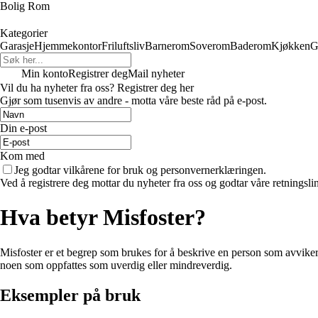
Bolig Rom
Kategorier
Garasje
Hjemmekontor
Friluftsliv
Barnerom
Soverom
Baderom
Kjøkken
G
Min konto
Registrer deg
Mail nyheter
Vil du ha nyheter fra oss? Registrer deg her
Gjør som tusenvis av andre - motta våre beste råd på e-post.
Din e-post
Kom med
Jeg godtar vilkårene for bruk og personvernerklæringen.
Ved å registrere deg mottar du nyheter fra oss og godtar våre retningsli
Hva betyr Misfoster?
Misfoster er et begrep som brukes for å beskrive en person som avviker 
noen som oppfattes som uverdig eller mindreverdig.
Eksempler på bruk