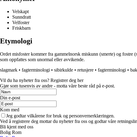
Velskapt
Sunndratt
Velfoster
Friskbarn
Etymologi
Ordet misfoster kommer fra gammelnorsk miskunn (smerte) og fostre (sk
som oppfattes som unormal eller avvikende.
slagmark
•
fagterminologi
•
sibirkulde
•
retusjere
•
fagterminologi
•
ba
Vil du ha nyheter fra oss? Registrer deg her
Gjør som tusenvis av andre - motta våre beste råd på e-post.
Din e-post
Kom med
Jeg godtar vilkårene for bruk og personvernerklæringen.
Ved å registrere deg mottar du nyheter fra oss og godtar våre retningsli
Bli kjent med oss
Bolig Rom