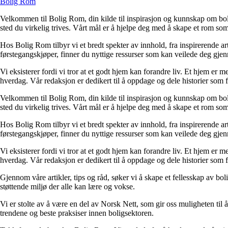
Bolig Rom
Velkommen til Bolig Rom, din kilde til inspirasjon og kunnskap om bolig 
sted du virkelig trives. Vårt mål er å hjelpe deg med å skape et rom som 
Hos Bolig Rom tilbyr vi et bredt spekter av innhold, fra inspirerende ar
førstegangskjøper, finner du nyttige ressurser som kan veilede deg gjenno
Vi eksisterer fordi vi tror at et godt hjem kan forandre liv. Et hjem er
hverdag. Vår redaksjon er dedikert til å oppdage og dele historier som
Velkommen til Bolig Rom, din kilde til inspirasjon og kunnskap om bolig 
sted du virkelig trives. Vårt mål er å hjelpe deg med å skape et rom som 
Hos Bolig Rom tilbyr vi et bredt spekter av innhold, fra inspirerende ar
førstegangskjøper, finner du nyttige ressurser som kan veilede deg gjenno
Vi eksisterer fordi vi tror at et godt hjem kan forandre liv. Et hjem er
hverdag. Vår redaksjon er dedikert til å oppdage og dele historier som
Gjennom våre artikler, tips og råd, søker vi å skape et fellesskap av bo
støttende miljø der alle kan lære og vokse.
Vi er stolte av å være en del av Norsk Nett, som gir oss muligheten til å 
trendene og beste praksiser innen boligsektoren.