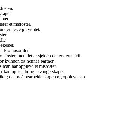
diteten.
skapet.
entet.
rer et misfoster.
under neste graviditet.
ster.
elle.
økelser.
ler kromosomfeil.
misfoster, men det er sjelden det er deres feil.
for kvinnen og hennes partner.
is man har opplevd et misfoster.
er kan oppstå tidlig i svangerskapet.
iktig del av å bearbeide sorgen og opplevelsen.