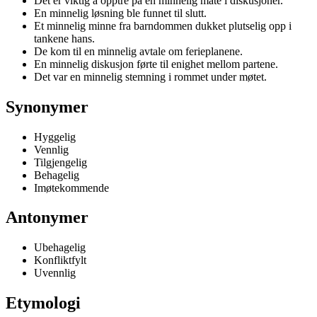
Det er viktig å opptre på en minnelig måte i diskusjoner.
En minnelig løsning ble funnet til slutt.
Et minnelig minne fra barndommen dukket plutselig opp i
tankene hans.
De kom til en minnelig avtale om ferieplanene.
En minnelig diskusjon førte til enighet mellom partene.
Det var en minnelig stemning i rommet under møtet.
Synonymer
Hyggelig
Vennlig
Tilgjengelig
Behagelig
Imøtekommende
Antonymer
Ubehagelig
Konfliktfylt
Uvennlig
Etymologi