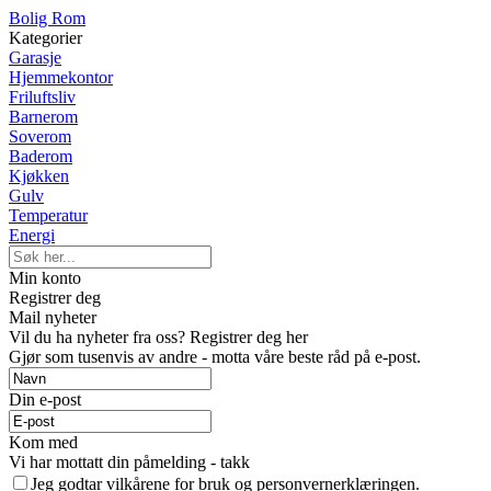
Bolig Rom
Kategorier
Garasje
Hjemmekontor
Friluftsliv
Barnerom
Soverom
Baderom
Kjøkken
Gulv
Temperatur
Energi
Min konto
Registrer deg
Mail nyheter
Vil du ha nyheter fra oss? Registrer deg her
Gjør som tusenvis av andre - motta våre beste råd på e-post.
Din e-post
Kom med
Vi har mottatt din påmelding - takk
Jeg godtar vilkårene for bruk og personvernerklæringen.