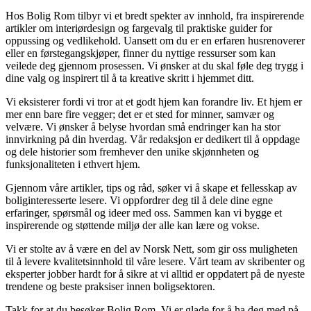
Hos Bolig Rom tilbyr vi et bredt spekter av innhold, fra inspirerende
artikler om interiørdesign og fargevalg til praktiske guider for
oppussing og vedlikehold. Uansett om du er en erfaren husrenoverer
eller en førstegangskjøper, finner du nyttige ressurser som kan
veilede deg gjennom prosessen. Vi ønsker at du skal føle deg trygg i
dine valg og inspirert til å ta kreative skritt i hjemmet ditt.
Vi eksisterer fordi vi tror at et godt hjem kan forandre liv. Et hjem er
mer enn bare fire vegger; det er et sted for minner, samvær og
velvære. Vi ønsker å belyse hvordan små endringer kan ha stor
innvirkning på din hverdag. Vår redaksjon er dedikert til å oppdage
og dele historier som fremhever den unike skjønnheten og
funksjonaliteten i ethvert hjem.
Gjennom våre artikler, tips og råd, søker vi å skape et fellesskap av
boliginteresserte lesere. Vi oppfordrer deg til å dele dine egne
erfaringer, spørsmål og ideer med oss. Sammen kan vi bygge et
inspirerende og støttende miljø der alle kan lære og vokse.
Vi er stolte av å være en del av Norsk Nett, som gir oss muligheten
til å levere kvalitetsinnhold til våre lesere. Vårt team av skribenter og
eksperter jobber hardt for å sikre at vi alltid er oppdatert på de nyeste
trendene og beste praksiser innen boligsektoren.
Takk for at du besøker Bolig Rom. Vi er glade for å ha deg med på