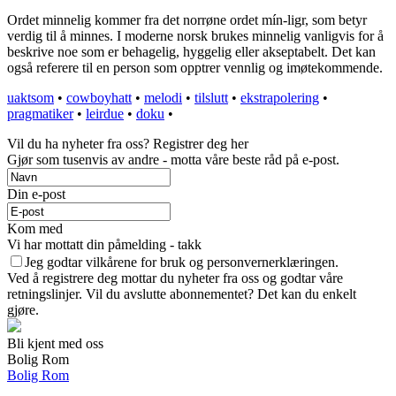
Ordet minnelig kommer fra det norrøne ordet mín-ligr, som betyr
verdig til å minnes. I moderne norsk brukes minnelig vanligvis for å
beskrive noe som er behagelig, hyggelig eller akseptabelt. Det kan
også referere til en person som opptrer vennlig og imøtekommende.
uaktsom
•
cowboyhatt
•
melodi
•
tilslutt
•
ekstrapolering
•
pragmatiker
•
leirdue
•
doku
•
Vil du ha nyheter fra oss? Registrer deg her
Gjør som tusenvis av andre - motta våre beste råd på e-post.
Din e-post
Kom med
Vi har mottatt din påmelding - takk
Jeg godtar vilkårene for bruk og personvernerklæringen.
Ved å registrere deg mottar du nyheter fra oss og godtar våre
retningslinjer. Vil du avslutte abonnementet? Det kan du enkelt
gjøre.
Bli kjent med oss
Bolig Rom
Bolig Rom