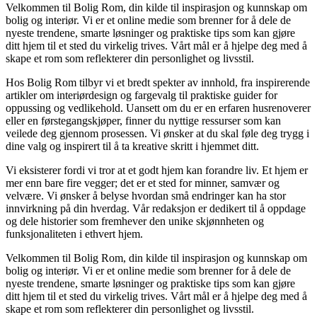
Velkommen til Bolig Rom, din kilde til inspirasjon og kunnskap om
bolig og interiør. Vi er et online medie som brenner for å dele de
nyeste trendene, smarte løsninger og praktiske tips som kan gjøre
ditt hjem til et sted du virkelig trives. Vårt mål er å hjelpe deg med å
skape et rom som reflekterer din personlighet og livsstil.
Hos Bolig Rom tilbyr vi et bredt spekter av innhold, fra inspirerende
artikler om interiørdesign og fargevalg til praktiske guider for
oppussing og vedlikehold. Uansett om du er en erfaren husrenoverer
eller en førstegangskjøper, finner du nyttige ressurser som kan
veilede deg gjennom prosessen. Vi ønsker at du skal føle deg trygg i
dine valg og inspirert til å ta kreative skritt i hjemmet ditt.
Vi eksisterer fordi vi tror at et godt hjem kan forandre liv. Et hjem er
mer enn bare fire vegger; det er et sted for minner, samvær og
velvære. Vi ønsker å belyse hvordan små endringer kan ha stor
innvirkning på din hverdag. Vår redaksjon er dedikert til å oppdage
og dele historier som fremhever den unike skjønnheten og
funksjonaliteten i ethvert hjem.
Velkommen til Bolig Rom, din kilde til inspirasjon og kunnskap om
bolig og interiør. Vi er et online medie som brenner for å dele de
nyeste trendene, smarte løsninger og praktiske tips som kan gjøre
ditt hjem til et sted du virkelig trives. Vårt mål er å hjelpe deg med å
skape et rom som reflekterer din personlighet og livsstil.