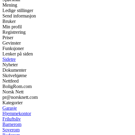
Mening
Ledige stillinger
Send informasjon
Bruker
Min profil
Registrering
Priser
Gevinster
Funksjoner
Lenker på siden
Sidetre
Nyheter
Dokumenter
Skrivehjørne
Nettfeed
BoligRom.com
Norsk Nett
pr@norsknett.com
Kategorier
Garasje
Hjemmekontor
Friluftsliv
Barnerom
Soverom