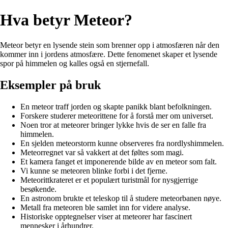
Hva betyr Meteor?
Meteor betyr en lysende stein som brenner opp i atmosfæren når den
kommer inn i jordens atmosfære. Dette fenomenet skaper et lysende
spor på himmelen og kalles også en stjernefall.
Eksempler på bruk
En meteor traff jorden og skapte panikk blant befolkningen.
Forskere studerer meteorittene for å forstå mer om universet.
Noen tror at meteorer bringer lykke hvis de ser en falle fra
himmelen.
En sjelden meteorstorm kunne observeres fra nordlyshimmelen.
Meteorregnet var så vakkert at det føltes som magi.
Et kamera fanget et imponerende bilde av en meteor som falt.
Vi kunne se meteoren blinke forbi i det fjerne.
Meteorittkrateret er et populært turistmål for nysgjerrige
besøkende.
En astronom brukte et teleskop til å studere meteorbanen nøye.
Metall fra meteoren ble samlet inn for videre analyse.
Historiske opptegnelser viser at meteorer har fascinert
mennesker i århundrer.