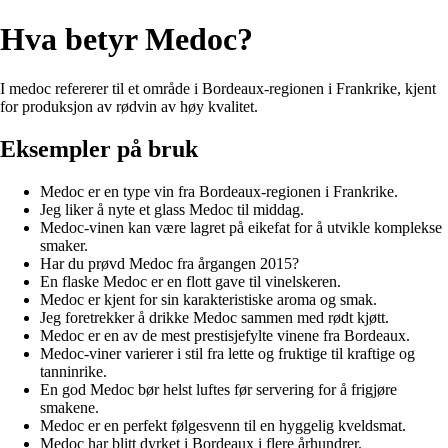
Hva betyr Medoc?
I medoc refererer til et område i Bordeaux-regionen i Frankrike, kjent
for produksjon av rødvin av høy kvalitet.
Eksempler på bruk
Medoc er en type vin fra Bordeaux-regionen i Frankrike.
Jeg liker å nyte et glass Medoc til middag.
Medoc-vinen kan være lagret på eikefat for å utvikle komplekse
smaker.
Har du prøvd Medoc fra årgangen 2015?
En flaske Medoc er en flott gave til vinelskeren.
Medoc er kjent for sin karakteristiske aroma og smak.
Jeg foretrekker å drikke Medoc sammen med rødt kjøtt.
Medoc er en av de mest prestisjefylte vinene fra Bordeaux.
Medoc-viner varierer i stil fra lette og fruktige til kraftige og
tanninrike.
En god Medoc bør helst luftes før servering for å frigjøre
smakene.
Medoc er en perfekt følgesvenn til en hyggelig kveldsmat.
Medoc har blitt dyrket i Bordeaux i flere århundrer.