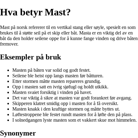
Hva betyr Mast?
Mast på norsk refererer til en vertikal stang eller søyle, spesielt en som
brukes til å støtte seil på et skip eller båt. Masta er en viktig del av en
båt da den holder seilene oppe for å kunne fange vinden og drive båten
fremover.
Eksempler på bruk
Masten på båten var solid og godt festet.
Seilene ble heist opp langs masten før båtturen.
Etter stormen måtte masten repareres grundig.
Opp i masten satt en ivrig sjøfugl og holdt utkikk.
Masten svaiet forsiktig i vinden på havet.
Det var viktig å sikre at masten var godt forankret før avgang.
Skipperen klatret smidig opp i masten for å få oversikt.
Masten knakk i den kraftige stormen og måtte byttes ut.
Løftestroppene ble festet rundt masten for å løfte den på plass.
I solnedgangen lyste masten som et vakkert skue mot himmelen.
Synonymer