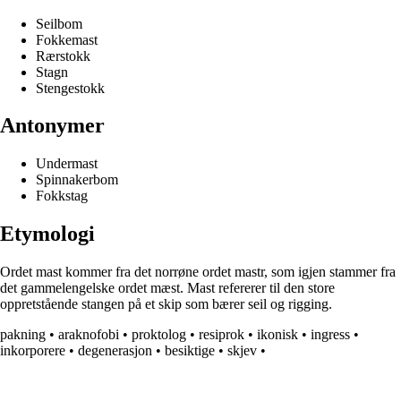
Seilbom
Fokkemast
Rærstokk
Stagn
Stengestokk
Antonymer
Undermast
Spinnakerbom
Fokkstag
Etymologi
Ordet mast kommer fra det norrøne ordet mastr, som igjen stammer fra
det gammelengelske ordet mæst. Mast refererer til den store
oppretstående stangen på et skip som bærer seil og rigging.
pakning
•
araknofobi
•
proktolog
•
resiprok
•
ikonisk
•
ingress
•
inkorporere
•
degenerasjon
•
besiktige
•
skjev
•