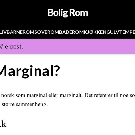
Bolig Rom
LIV
BARNEROM
SOVEROM
BADEROM
KJØKKEN
GULV
TEMP
å e-post.
Marginal?
 norsk som marginal eller marginalt. Det refererer til noe so
n større sammenheng.
uk