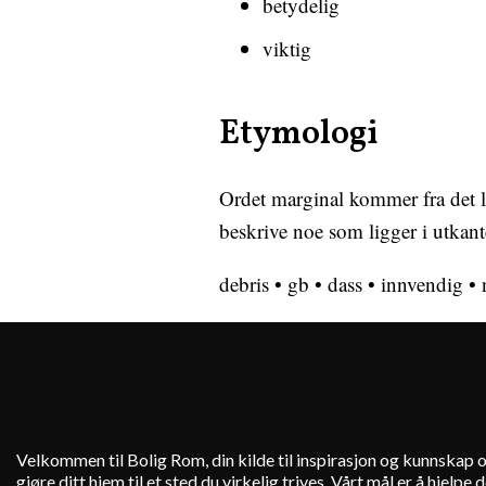
betydelig
viktig
Etymologi
Ordet marginal kommer fra det l
beskrive noe som ligger i utkant
debris
•
gb
•
dass
•
innvendig
•
Velkommen til Bolig Rom, din kilde til inspirasjon og kunnskap o
gjøre ditt hjem til et sted du virkelig trives. Vårt mål er å hjelp