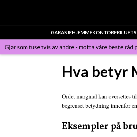
GARASJE
HJEMMEKONTOR
FRILUFTS
Gjør som tusenvis av andre - motta våre beste råd p
Hva betyr 
Ordet marginal kan oversettes til
begrenset betydning innenfor e
Eksempler på br