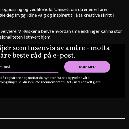
for oppussing og vedlikehold. Uansett om du er en erfaren
deg trygg i dine valg og inspirert til å ta kreative skritt i
 og velvære. Vi ønsker å belyse hvordan små endringer kan ha stor
jonaliteten i ethvert hjem.
jør som tusenvis av andre - motta
åre beste råd på e-post.
KOM MED
d å registrere deg mottar du nyheter fra oss og godtar våre
tningslinjer. Vil du avslutte abonnementet? Det kan du enkelt gjøre.