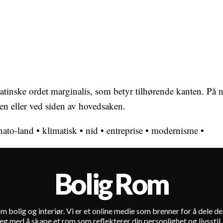
atinske ordet marginalis, som betyr tilhørende kanten. På 
en eller ved siden av hovedsaken.
nato-land
•
klimatisk
•
nid
•
entreprise
•
modernisme
•
Bolig Rom
m bolig og interiør. Vi er et online medie som brenner for å dele d
e deg med å skape et rom som reflekterer din personlighet og livsstil.