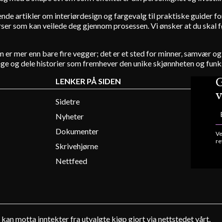
rende artikler om interiørdesign og fargevalg til praktiske guider 
er som kan veilede deg gjennom prosessen. Vi ønsker at du skal føle 
hjem er mer enn bare fire vegger; det er et sted for minner, samvær
age og dele historier som fremhever den unike skjønnheten og funks
G
LENKER PÅ SIDEN
v
Sidetre
Nyheter
Dokumenter
Ve
re
Skrivehjørne
Nettfeed
kan motta inntekter fra utvalgte kjøp gjort via nettstedet vårt.