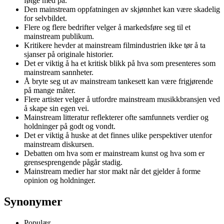
følge med på.
Den mainstream oppfatningen av skjønnhet kan være skadelig
for selvbildet.
Flere og flere bedrifter velger å markedsføre seg til et
mainstream publikum.
Kritikere hevder at mainstream filmindustrien ikke tør å ta
sjanser på originale historier.
Det er viktig å ha et kritisk blikk på hva som presenteres som
mainstream sannheter.
Å bryte seg ut av mainstream tankesett kan være frigjørende
på mange måter.
Flere artister velger å utfordre mainstream musikkbransjen ved
å skape sin egen vei.
Mainstream litteratur reflekterer ofte samfunnets verdier og
holdninger på godt og vondt.
Det er viktig å huske at det finnes ulike perspektiver utenfor
mainstream diskursen.
Debatten om hva som er mainstream kunst og hva som er
grensesprengende pågår stadig.
Mainstream medier har stor makt når det gjelder å forme
opinion og holdninger.
Synonymer
Populær