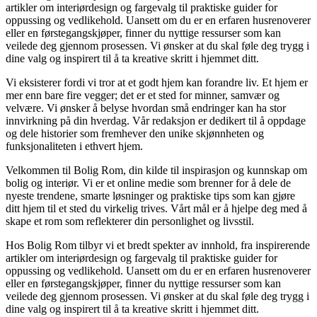
artikler om interiørdesign og fargevalg til praktiske guider for
oppussing og vedlikehold. Uansett om du er en erfaren husrenoverer
eller en førstegangskjøper, finner du nyttige ressurser som kan
veilede deg gjennom prosessen. Vi ønsker at du skal føle deg trygg i
dine valg og inspirert til å ta kreative skritt i hjemmet ditt.
Vi eksisterer fordi vi tror at et godt hjem kan forandre liv. Et hjem er
mer enn bare fire vegger; det er et sted for minner, samvær og
velvære. Vi ønsker å belyse hvordan små endringer kan ha stor
innvirkning på din hverdag. Vår redaksjon er dedikert til å oppdage
og dele historier som fremhever den unike skjønnheten og
funksjonaliteten i ethvert hjem.
Velkommen til Bolig Rom, din kilde til inspirasjon og kunnskap om
bolig og interiør. Vi er et online medie som brenner for å dele de
nyeste trendene, smarte løsninger og praktiske tips som kan gjøre
ditt hjem til et sted du virkelig trives. Vårt mål er å hjelpe deg med å
skape et rom som reflekterer din personlighet og livsstil.
Hos Bolig Rom tilbyr vi et bredt spekter av innhold, fra inspirerende
artikler om interiørdesign og fargevalg til praktiske guider for
oppussing og vedlikehold. Uansett om du er en erfaren husrenoverer
eller en førstegangskjøper, finner du nyttige ressurser som kan
veilede deg gjennom prosessen. Vi ønsker at du skal føle deg trygg i
dine valg og inspirert til å ta kreative skritt i hjemmet ditt.