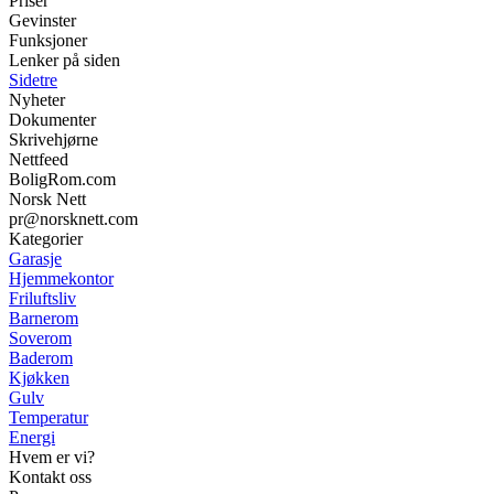
Priser
Gevinster
Funksjoner
Lenker på siden
Sidetre
Nyheter
Dokumenter
Skrivehjørne
Nettfeed
BoligRom.com
Norsk Nett
pr@norsknett.com
Kategorier
Garasje
Hjemmekontor
Friluftsliv
Barnerom
Soverom
Baderom
Kjøkken
Gulv
Temperatur
Energi
Hvem er vi?
Kontakt oss