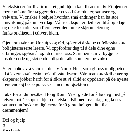
Vi eksisterer fordi vi tror at et godt hjem kan forandre liv. Et hjem er
mer enn bare fire vegger; det er et sted for minner, samvær og
velvære. Vi ønsker å belyse hvordan små endringer kan ha stor
innvirkning på din hverdag. Vår redaksjon er dedikert til å oppdage
og dele historier som fremhever den unike skjønnheten og
funksjonaliteten i ethvert hjem.
Gjennom våre artikler, tips og råd, søker vi å skape et fellesskap av
boliginteresserte lesere. Vi oppfordrer deg til å dele dine egne
erfaringer, spørsmål og ideer med oss. Sammen kan vi bygge et
inspirerende og støttende miljø der alle kan lære og vokse.
Vi er stolte av å være en del av Norsk Nett, som gir oss muligheten
til å levere kvalitetsinnhold til våre lesere. Vårt team av skribenter og
eksperter jobber hardt for å sikre at vi alltid er oppdatert på de nyeste
trendene og beste praksiser innen boligsektoren.
Takk for at du besøker Bolig Rom. Vi er glade for å ha deg med på
reisen mot å skape et hjem du elsker. Bli med oss i dag, og la oss
sammen utforske mulighetene for å gjøre boligen din til et
drømmehjem!
Del og hjelp
X
Facebook