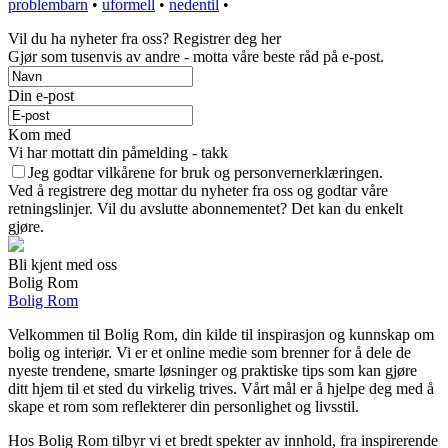
problembarn
•
uformell
•
nedentil
•
Vil du ha nyheter fra oss? Registrer deg her
Gjør som tusenvis av andre - motta våre beste råd på e-post.
Din e-post
Kom med
Vi har mottatt din påmelding - takk
Jeg godtar vilkårene for bruk og personvernerklæringen.
Ved å registrere deg mottar du nyheter fra oss og godtar våre
retningslinjer. Vil du avslutte abonnementet? Det kan du enkelt
gjøre.
Bli kjent med oss
Bolig Rom
Bolig Rom
Velkommen til Bolig Rom, din kilde til inspirasjon og kunnskap om
bolig og interiør. Vi er et online medie som brenner for å dele de
nyeste trendene, smarte løsninger og praktiske tips som kan gjøre
ditt hjem til et sted du virkelig trives. Vårt mål er å hjelpe deg med å
skape et rom som reflekterer din personlighet og livsstil.
Hos Bolig Rom tilbyr vi et bredt spekter av innhold, fra inspirerende