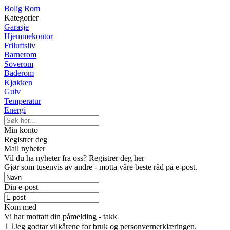
Bolig Rom
Kategorier
Garasje
Hjemmekontor
Friluftsliv
Barnerom
Soverom
Baderom
Kjøkken
Gulv
Temperatur
Energi
Min konto
Registrer deg
Mail nyheter
Vil du ha nyheter fra oss? Registrer deg her
Gjør som tusenvis av andre - motta våre beste råd på e-post.
Din e-post
Kom med
Vi har mottatt din påmelding - takk
Jeg godtar vilkårene for bruk og personvernerklæringen.